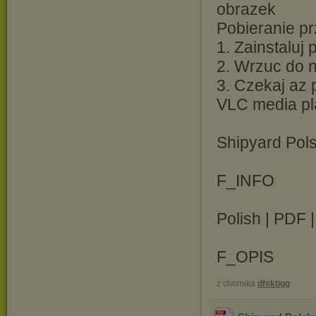
Pobieranie pr
1. Zainstaluj
2. Wrzuc do ni
3. Czekaj az 
VLC media pl
Shipyard Pol
F_INFO
Polish | PDF 
F_OPIS
z chomika
dfsktigg