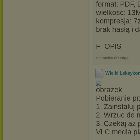
format: PDF,
wielkość: 13
kompresja: 7
brak hasłą i
F_OPIS
z chomika
dfsktigg
Wielki Leksyko
Pobieranie pr
1. Zainstaluj
2. Wrzuc do ni
3. Czekaj az 
VLC media pl