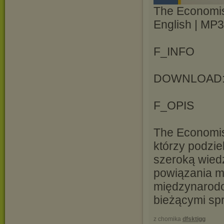
The Economis
English | MP
F_INFO
DOWNLOAD
F_OPIS
The Economist
którzy podzie
szeroką wied
powiązania m
międzynarodow
bieżącymi spr
z chomika
dfsktigg