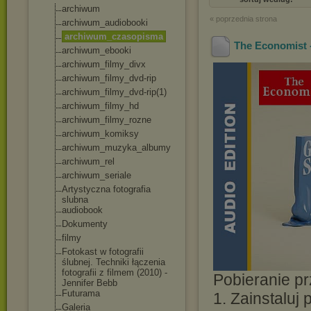
archiwum
« poprzednia strona
archiwum_audioboo
ki
archiwum_czasopis
ma
The Economist -
archiwum_ebooki
archiwum_filmy_di
vx
archiwum_filmy_dv
d-rip
archiwum_filmy_dv
d-rip(1)
archiwum_filmy_hd
archiwum_filmy_ro
zne
archiwum_komiksy
archiwum_muzyka_a
lbumy
archiwum_rel
archiwum_seriale
Artystyczna fotografia
slubna
audiobook
Dokumenty
filmy
Fotokast w fotografii
ślubnej. Techniki łączenia
fotografii z filmem (2010) -
Pobieranie pr
Jennifer Bebb
Futurama
1. Zainstaluj
Galeria