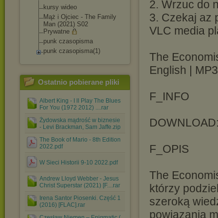
2. Wrzuc do ni
kursy wideo
3. Czekaj az 
Mąż i Ojciec - The Family
Man (2021) S02
VLC media pl
Prywatne
punk czasopisma
punk czasopisma(1)
The Economis
English | MP
Ostatnio pobierane pliki
F_INFO
Albert King - I ll Play The Blues
For You (1972 2012) ....rar
DOWNLOAD
Żydowska mądrość w biznesie
- Levi Brackman, Sam Jaffe.zip
The Book of Mario - 8th Edition
F_OPIS
2022.pdf
W Sieci Historii 9-10 2022.pdf
The Economist
Andrew Lloyd Webber - Jesus
Christ Superstar (2021) [F....rar
którzy podzie
Irena Santor Piosenki. Część 1
szeroką wied
(2016) [FLAC].rar
powiązania m
Czesław Niemen ‎– Enigmatic (