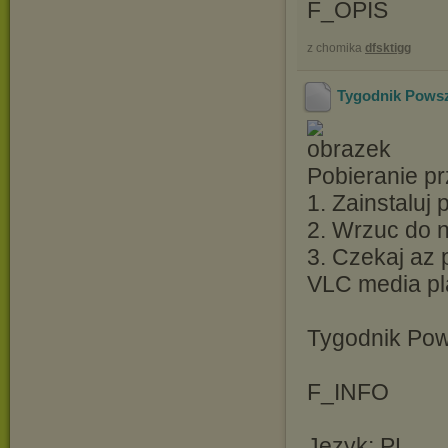
F_OPIS
z chomika
dfsktigg
Tygodnik Powsz
Pobieranie pr
1. Zainstaluj
2. Wrzuc do ni
3. Czekaj az 
VLC media pl
Tygodnik Po
F_INFO
Język: PL