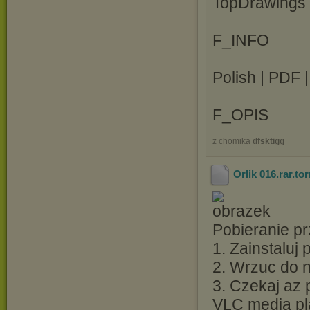
TopDrawings 
F_INFO
Polish | PDF 
F_OPIS
z chomika
dfsktigg
Orlik 016.rar
.to
Pobieranie pr
1. Zainstaluj
2. Wrzuc do ni
3. Czekaj az 
VLC media pl