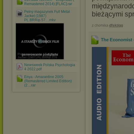
Remastered 2014) [FLAC].rar
międzynarodow
Pełny magazynek Full Metal
bieżącymi spr
Jacket (1987)
PL.BRRip.57....mkv
z chomika
dfsktigg
The Economist 
Pełny magazynek / Full Metal
generowanie podglądu
Jacket (1987) PL.BRRip.576 ...
Newsweek Polska Psychologia
4 2022.pdf
Enya - Amarantine 2005
(Remastered Limited Edition)
(2....rar