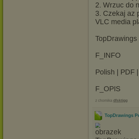
2. Wrzuc do ni
3. Czekaj az 
VLC media pl
TopDrawings 
F_INFO
Polish | PDF 
F_OPIS
z chomika
dfsktigg
TopDrawings Po