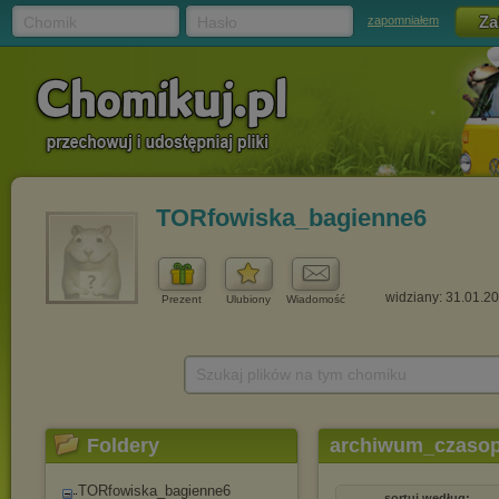
Chomik
Hasło
zapomniałem
TORfowiska_bagienne6
widziany: 31.01.2
Prezent
Ulubiony
Wiadomość
Szukaj plików na tym chomiku
Foldery
archiwum_czaso
TORfowiska_bagienne6
sortuj według: