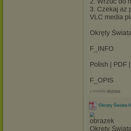
2. Wrzuc do ni
3. Czekaj az 
VLC media pl
Okręty Świat
F_INFO
Polish | PDF 
F_OPIS
z chomika
dfsktigg
Okręty Świata 0
Okręty Świat