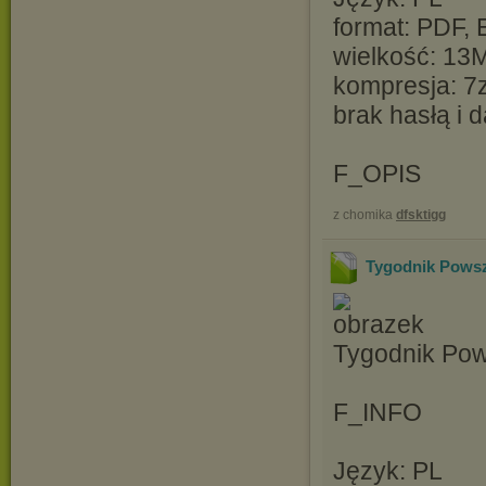
format: PDF,
wielkość: 13
kompresja: 7
brak hasłą i
F_OPIS
z chomika
dfsktigg
Tygodnik Powsz
Tygodnik Po
F_INFO
Język: PL