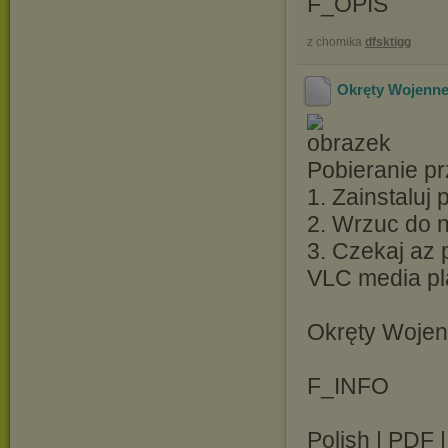
F_OPIS
z chomika
dfsktigg
Okręty Wojenne
Pobieranie pr
1. Zainstaluj
2. Wrzuc do ni
3. Czekaj az 
VLC media pl
Okręty Woje
F_INFO
Polish | PDF 