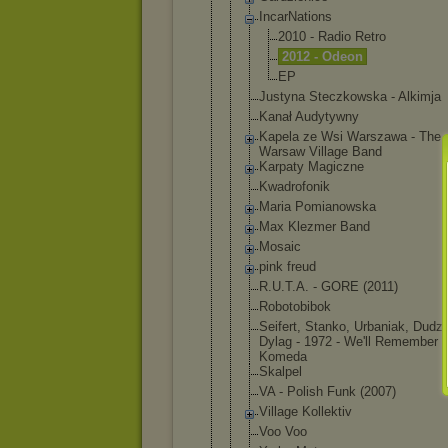
IncarNation
s
2010 - Radio Retro
2012 - Odeon
EP
Justyna Steczkowska - Alkimja
Kanał Audytywny
Kapela ze Wsi Warszawa - The
Warsaw Village Band
Karpaty Magiczne
Kwadrofonik
Maria Pomianowska
Max Klezmer Band
Mosaic
pink freud
R.U.T.A. - GORE (2011)
Robotobibok
Seifert, Stanko, Urbaniak, Dudzi
Dylag - 1972 - We'll Remember
Komeda
Skalpel
VA - Polish Funk (2007)
Village Kollektiv
Voo Voo