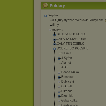
Foldery
Selphie
(FU)turystyczne Wędrówki Muzyczne
filmy
muzyka
BLUESOROCKOZŁO
CAŁA TA DIASPORA
CAŁY TEN ZGIEŁK
DOBRE, BO POLSKIE
100nka
4 Syfon
Alamut
Ankh
Baaba Kulka
Breakout
Bubliczki
Cukunft
Dikanda
Dżamble
Gaba Kulka
Gardzienice