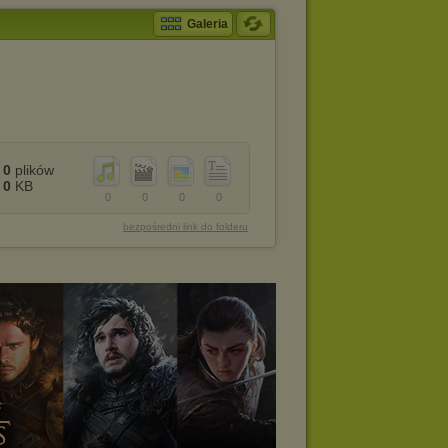
Galeria
0
plików
0
KB
0
0
0
0
bezpośredni link do folderu