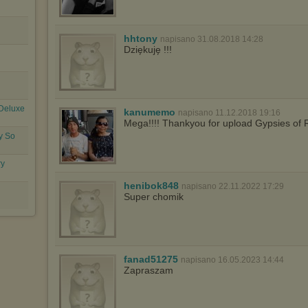
hhtony
napisano 31.08.2018 14:28
Dziękuję !!!
(Deluxe
kanumemo
napisano 11.12.2018 19:16
Mega!!!! Thankyou for upload Gypsies of 
ly So
ry
henibok848
napisano 22.11.2022 17:29
Super chomik
fanad51275
napisano 16.05.2023 14:44
Zapraszam