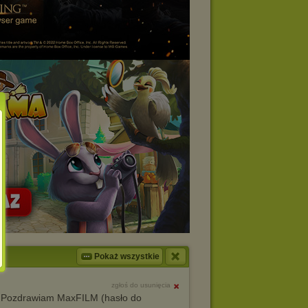
Pokaż wszystkie
zgłoś do usunięcia
i. Pozdrawiam MaxFILM (hasło do