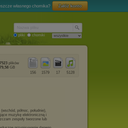
eszcze własnego chomika?
Załóż konto
Nazwa pliku
pliki
chomiki
7523
plików
79,58
GB
156
1579
17
5128