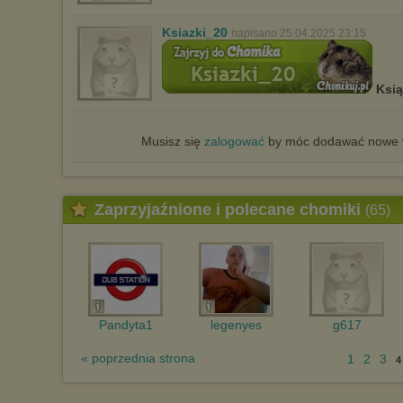
Ksiazki_20
napisano 25.04.2025 23:15
Ksi
Musisz się
zalogować
by móc dodawać nowe w
Zaprzyjaźnione i polecane chomiki
(65)
Pandyta1
legenyes
g617
« poprzednia strona
1
2
3
4