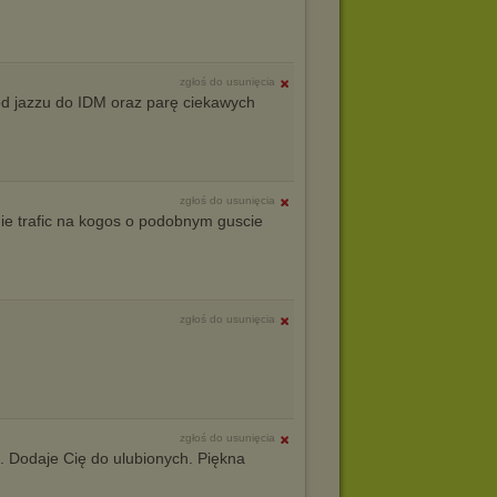
zgłoś do usunięcia
 jazzu do IDM oraz parę ciekawych
zgłoś do usunięcia
ie trafic na kogos o podobnym guscie
zgłoś do usunięcia
zgłoś do usunięcia
. Dodaje Cię do ulubionych. Piękna