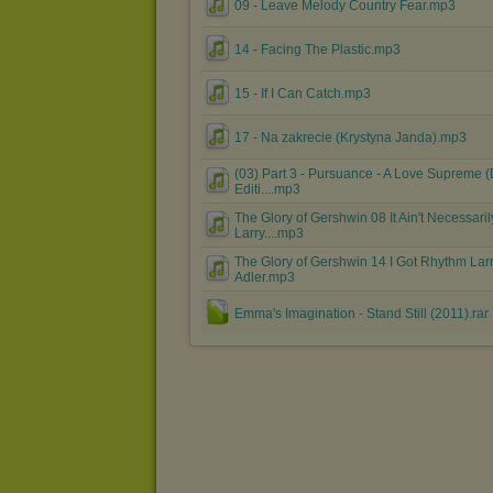
09 - Leave Melody Country Fear.mp3
14 - Facing The Plastic.mp3
15 - If I Can Catch.mp3
17 - Na zakrecie (Krystyna Janda).mp3
(03) Part 3 - Pursuance - A Love Supreme 
Editi....mp3
The Glory of Gershwin 08 It Ain't Necessari
Larry....mp3
The Glory of Gershwin 14 I Got Rhythm Lar
Adler.mp3
Emma's Imagination - Stand Still (2011).rar