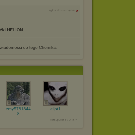
zgłoś do usunięcia
ążki HELION
iadomości do tego Chomika.
zmy5781844
eljot1
8
następna strona »