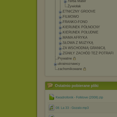
Yerba Mater
Żywiołak
ETNICZNY GROOVE
FILMOWO
FRANKO-FONO
KIERUNEK PÓŁNOCNY
KIERUNEK POŁUDNIE
MAMA AFRYKA
SŁOWA Z MUZYKĄ
ZA WSCHODNIĄ GRANICĄ
ZGNIŁY ZACHÓD TEŻ POTRAFI
Prywatne
ukrainoznawcy
zachomikowane
Ostatnio pobierane pliki
Kwadrofonik - Folklove (2008).zip
08. La 33 - Gozalo.mp3