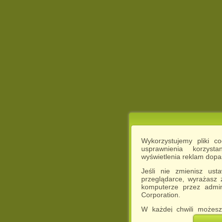
Wykorzystujemy pliki c
usprawnienia korzyst
wyświetlenia reklam dop
Jeśli nie zmienisz ust
przeglądarce, wyrażasz
komputerze przez admin
Corporation.
W każdej chwili możesz
cookies w swojej przeglą