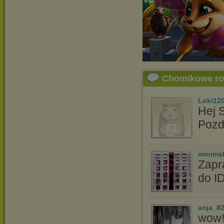
Chomikowe r
Loki12
Hej 
Pozd
minima
Zapr
do I
anja_8
wow!