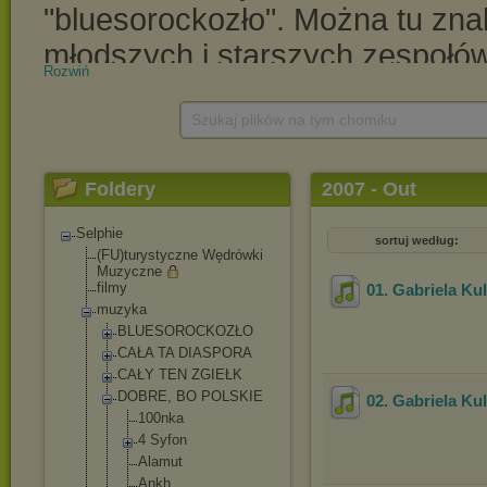
Rozwiń
Szukaj plików na tym chomiku
Foldery
2007 - Out
Selphie
sortuj według:
(FU)turystyczne Wędrówki
Muzyczne
filmy
01. Gabriela Kul
muzyka
BLUESOROCKOZŁO
CAŁA TA DIASPORA
CAŁY TEN ZGIEŁK
DOBRE, BO POLSKIE
02. Gabriela Ku
100nka
4 Syfon
Alamut
Ankh