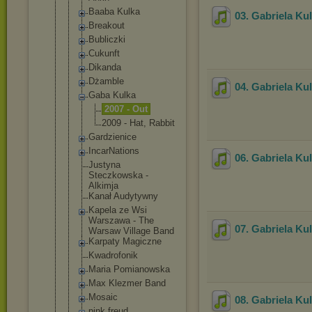
Baaba Kulka
03. Gabriela Ku
Breakout
Bubliczki
Cukunft
Dikanda
Dżamble
04. Gabriela Kul
Gaba Kulka
2007 - Out
2009 - Hat, Rabbit
Gardzienice
IncarNation
s
06. Gabriela Kul
Justyna
Steczkowska -
Alkimja
Kanał Audytywny
Kapela ze Wsi
Warszawa - The
07. Gabriela Ku
Warsaw Village Band
Karpaty Magiczne
Kwadrofonik
Maria Pomianowska
Max Klezmer Band
Mosaic
08. Gabriela Ku
pink freud