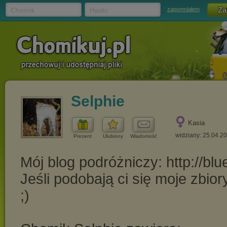
Chomik
Hasło
zapomniałem
Selphie
Kasia
widziany: 25.04.2
Prezent
Ulubiony
Wiadomość