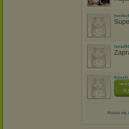
henibo
Supe
fanad5
Zapr
Ksiazki
Musisz się