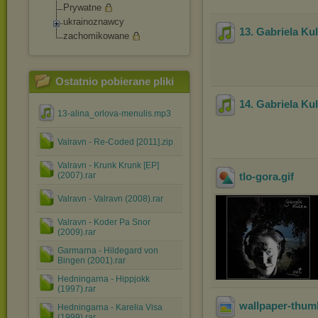
Prywatne
ukrainoznawcy
13. Gabriela Kul
zachomikowane
Ostatnio pobierane pliki
14. Gabriela Kul
13-alina_orlova-menulis.mp3
Valravn - Re-Coded [2011].zip
Valravn - Krunk Krunk [EP]
(2007).rar
tlo-gora
.gif
Valravn - Valravn (2008).rar
Valravn - Koder Pa Snor
(2009).rar
Garmarna - Hildegard von
Bingen (2001).rar
Hedningarna - Hippjokk
(1997).rar
wallpaper-thum
Hedningarna - Karelia Visa
(1999).rar