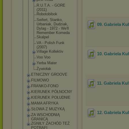
R.U.T.A. - GORE
(2011)
Robotobibok
Seifert, Stanko,
Urbaniak, Dudziak,
09. Gabriela Kul
Dylag - 1972 - We'll
Remember Komeda
Skalpel
VA - Polish Funk
(2007)
Village Kollektiv
10. Gabriela Ku
Voo Voo
Yerba Mater
Żywiołak
ETNICZNY GROOVE
FILMOWO
11. Gabriela Kul
FRANKO-FONO
KIERUNEK PÓŁNOCNY
KIERUNEK POŁUDNIE
MAMA AFRYKA
SŁOWA Z MUZYKĄ
12. Gabriela Kul
ZA WSCHODNIĄ
GRANICĄ
ZGNIŁY ZACHÓD TEŻ
POTRAFI