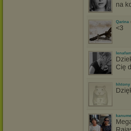
na k
Qarina
<3
lenafam
Dzie
Cię 
hhtony
Dzięk
kanum
Mega
Raja