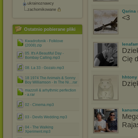
ukrainoznawcy
zachomikowane
Qarina
<3
Ostatnio pobierane pliki
Kwadrofonik - Folklove
lenafam
(2008).zip
Dzie
05. It's A Beautiful Day -
Cię 
Bombay Calling.mp3
08. La 33 - Gozalo.mp3
hhtony
18 1974 The Animals & Sonny
Dzięk
Boy Williamson - In The Ni....rar
mazzoll & arhythmic perfection
- a.rar
02 - Cinema.mp3
kanum
Mega
03 - Devils Wedding.mp3
Raja
04 - The Walking
Xperiment.mp3