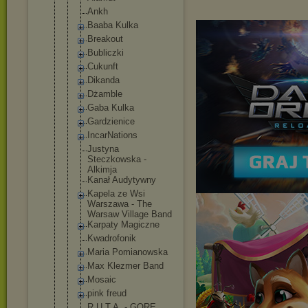
Ankh
Baaba Kulka
Breakout
Bubliczki
Cukunft
Dikanda
Dżamble
Gaba Kulka
Gardzienice
IncarNation
s
Justyna
Steczkowska -
Alkimja
Kanał Audytywny
Kapela ze Wsi
Warszawa - The
Warsaw Village Band
Karpaty Magiczne
Kwadrofonik
Maria Pomianowska
Max Klezmer Band
Mosaic
pink freud
R.U.T.A. - GORE