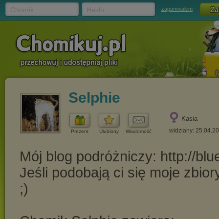
Chomik
Hasło
zapomniałem
Selphie
Kasia
widziany: 25.04.2
Prezent
Ulubiony
Wiadomość