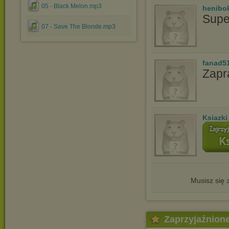
05 - Black Melon.mp3
henibo
Supe
07 - Save The Blonde.mp3
fanad5
Zapr
Ksiazki
Musisz się
Zaprzyjaźnion