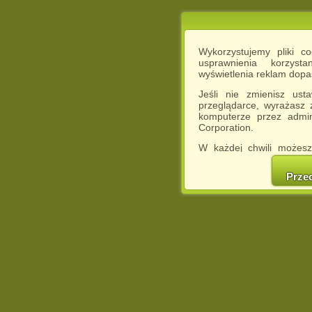
Wykorzystujemy pliki c
usprawnienia korzyst
wyświetlenia reklam dop
Jeśli nie zmienisz ust
przeglądarce, wyrażasz
komputerze przez admin
Corporation.
W każdej chwili możesz
cookies w swojej przeglą
w naszej Pol
Prze
http://chomikuj.pl/Polity
Jednocześnie informuje
może spowodować ogr
Chomikuj.pl.
W przypadku braku twojej
prosimy o opuszczenie se
Wykorzystanie plików c
(dostosowanie reklam do
działań marketingowych).