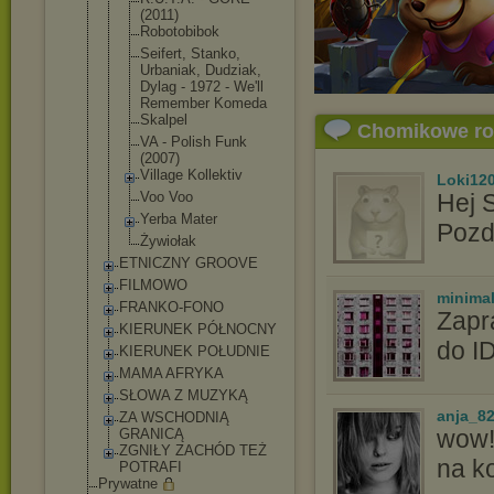
(2011)
Robotobibok
Seifert, Stanko,
Urbaniak, Dudziak,
Dylag - 1972 - We'll
Remember Komeda
Skalpel
Chomikowe r
VA - Polish Funk
(2007)
Village Kollektiv
Loki12
Voo Voo
Hej 
Yerba Mater
Pozd
Żywiołak
ETNICZNY GROOVE
FILMOWO
minima
FRANKO-FONO
Zapr
KIERUNEK PÓŁNOCNY
do I
KIERUNEK POŁUDNIE
MAMA AFRYKA
SŁOWA Z MUZYKĄ
anja_8
ZA WSCHODNIĄ
wow!
GRANICĄ
ZGNIŁY ZACHÓD TEŻ
na k
POTRAFI
Prywatne