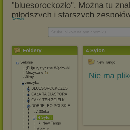
Rozwiń
Szukaj plików na tym chomiku
Foldery
4 Syfon
Selphie
New Tango
(FU)turystyczne Wędrówki
Muzyczne
Nie ma pli
filmy
muzyka
BLUESOROCKOZŁO
CAŁA TA DIASPORA
CAŁY TEN ZGIEŁK
DOBRE, BO POLSKIE
100nka
4 Syfon
New Tango
Alamut