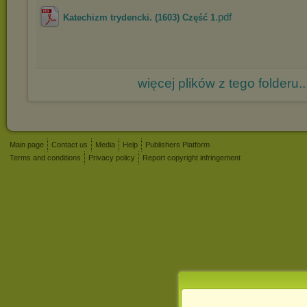
.pdf
Katechizm trydencki. (1603) Część 1
więcej plików z tego folderu..
Main page
Contact us
Media
Help
Publishers Platform
Terms and conditions
Privacy policy
Report copyright infringement