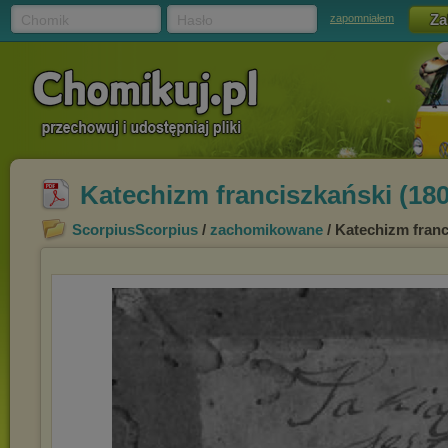
Chomik
Hasło
zapomniałem
Katechizm franciszkański (180
ScorpiusScorpius
/
zachomikowane
/ Katechizm franc