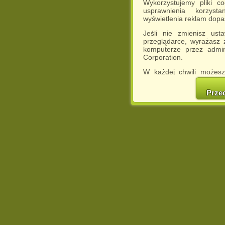
Wykorzystujemy pliki c
usprawnienia korzyst
wyświetlenia reklam dop
Jeśli nie zmienisz ust
przeglądarce, wyrażasz
komputerze przez admin
Corporation.
W każdej chwili możesz
cookies w swojej przeglą
w naszej Pol
Prze
http://chomikuj.pl/Polity
Jednocześnie informuje
może spowodować ogr
Chomikuj.pl.
W przypadku braku twojej
prosimy o opuszczenie se
Wykorzystanie plików c
(dostosowanie reklam do
działań marketingowych).
Wyrażenie sprzeciwu spo
będzie dopasowana do Tw
wyświetlona przypadkowo
Istnieje możliwość zmian