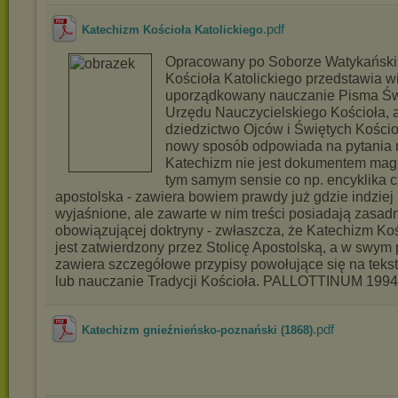
.pdf
Katechizm Kościoła Katolickiego
Opracowany po Soborze Watykańskim
Kościoła Katolickiego przedstawia w
uporządkowany nauczanie Pisma Świę
Urzędu Nauczycielskiego Kościoła, 
dziedzictwo Ojców i Świętych Kościoł
nowy sposób odpowiada na pytania n
Katechizm nie jest dokumentem magi
tym samym sensie co np. encyklika c
apostolska - zawiera bowiem prawdy już gdzie indziej
wyjaśnione, ale zawarte w nim treści posiadają zasadn
obowiązującej doktryny - zwłaszcza, że Katechizm Koś
jest zatwierdzony przez Stolicę Apostolską, a w swy
zawiera szczegółowe przypisy powołujące się na teks
lub nauczanie Tradycji Kościoła. PALLOTTINUM 1994 
.pdf
Katechizm gnieźnieńsko-poznański (1868)