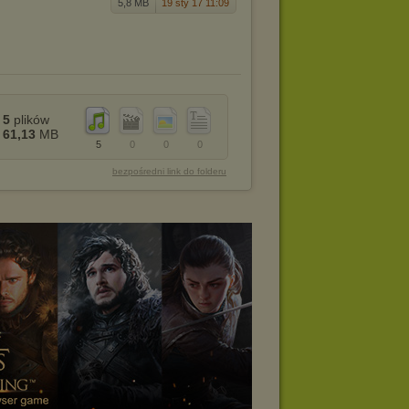
5,8 MB
19 sty 17 11:09
5
plików
61,13
MB
5
0
0
0
bezpośredni link do folderu