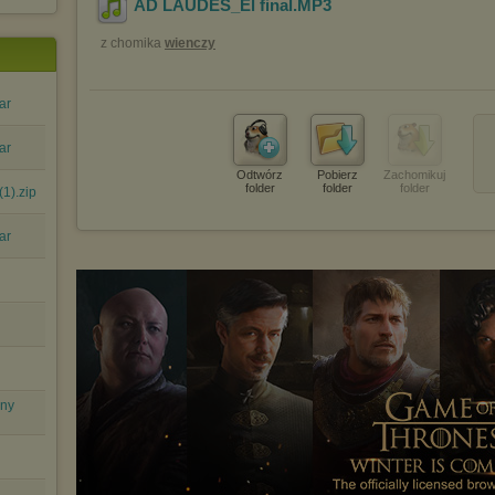
AD LAUDES_El final
.MP3
z chomika
wienczy
ar
ar
Odtwórz
Pobierz
Zachomikuj
folder
folder
folder
1).zip
ar
jny