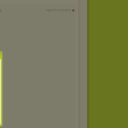
zgłoś do usunięcia
4