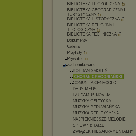
BIBLIOTEKA FILOZOFICZNA
BIBLIOTEKA GEOGRAFICZNA i
TURYSTYCZNA
BIBLIOTEKA HISTORYCZNA
BIBLIOTEKA RELIGIJNA i
TEOLOGICZNA
BIBLIOTEKA TECHNICZNA
Dokumenty
Galeria
Playlisty
Prywatne
zachomikowane
BOHDAN SMOLEŃ
CHORAŁ GREGORIAŃSKI
COMUNITA CENACOLO
DEUS MEUS
LAUDAMUS NOVUM
MUZYKA CELTYCKA
MUZYKA PERUWIAŃSKA
MUZYKA REFLEKSYJNA
NAJPIĘKNIEJSZE MELODIE
ŚPIEWY z TAIZE
ZWIĄZEK NIESAKRAMENTAL
NY