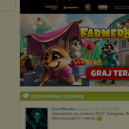
Chomikowe rozmowy
KarolRambo
napisano 7.01.2013 12:00
Zapraszam na nowosci 2012: Gangster, Bog
Niezniszczalni 2 i wiecej