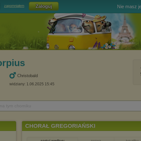
Nie masz j
zapomniałem
rpius
Christobald
widziany: 1.06.2025 15:45
 na tym chomiku
CHORAŁ GREGORIAŃSKI
sortuj według:
nazwa
typ pliku