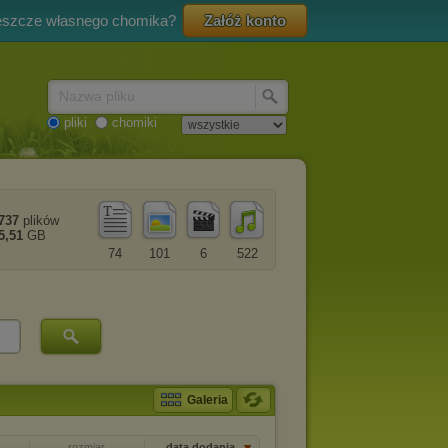
eszcze własnego chomika?
Załóż konto
Nazwa pliku
pliki
chomiki
737
plików
5,51
GB
74
101
6
522
Galeria
rozmiar
data dodania