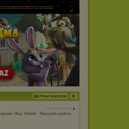
Pokaż wszystkie
zgłoś do usunięcia
owie Ulicy, Hobbit - Niezxykla podróz,