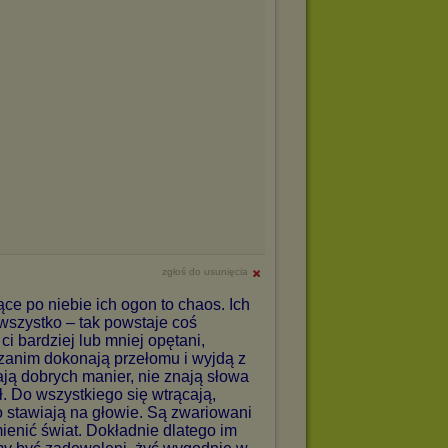
zgłoś do usunięcia
ce po niebie ich ogon to chaos. Ich
 wszystko – tak powstaje coś
ci bardziej lub mniej opętani,
 zanim dokonają przełomu i wyjdą z
ają dobrych manier, nie znają słowa
ł. Do wszystkiego się wtrącają,
 stawiają na głowie. Są zwariowani
mienić świat. Dokładnie dlatego im