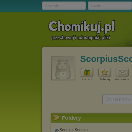
Chomik
Hasło
ScorpiusSco
Prezent
Ulubiony
Wiadomość
Szukaj plików
Foldery
ScorpiusScorpius