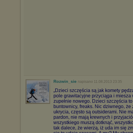
W przypadku braku twojej zgody na akceptację cookies niestety
prosimy o opuszczenie serwisu chomikuj.pl.
Wykorzystanie plików cookies
przez
Zaufanych Partnerów
(dostosowanie reklam do Twoich potrzeb, analiza skuteczności działań
marketingowych).
Wyrażenie sprzeciwu spowoduje, że wyświetlana Ci reklama nie
będzie dopasowana do Twoich preferencji, a będzie to reklama
wyświetlona przypadkowo.
Istnieje możliwość zmiany ustawień przeglądarki internetowej w
sposób uniemożliwiający przechowywanie plików cookies na
urządzeniu końcowym. Można również usunąć pliki cookies,
dokonując odpowiednich zmian w ustawieniach przeglądarki
internetowej.
Pełną informację na ten temat znajdziesz pod adresem
Rozwin_sie
napisano 11.08.2013 23:35
http://chomikuj.pl/PolitykaPrywatnosci.aspx
.
„Dzieci szczęścia są jak komety pędzą
pole grawitacyjne przyciąga i miesza
zupełnie nowego. Dzieci szczęścia to 
buntownicy, freaks. Nic dziwnego, że
ukrycia, często są outsiderami. Nie m
pardon, nie mają krewnych i przyjació
wszystkiego muszą dotknąć, wszystko
tak dalece, że wierzą, iż uda im się z