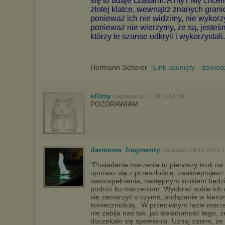
się to udaje czasami. A my? My chce
złotej klatce, wewnątrz znanych gran
ponieważ ich nie widzimy, nie wykorzy
ponieważ nie wierzymy, że są, jesteśm
którzy te szanse odkryli i wykorzystali.
Hermann Scherer
[Link usunięty - dowied
efilmy
napisano 4.11.2013 18:09
POZDRAWIAM.
darmowe_fragmenty
napisano 19.11.2013 1
"Posiadanie marzenia to pierwszy krok na d
uporasz się z przeszłością, zaakceptujes
samospełnienia, następnym krokiem będzie
podróż ku marzeniom. Wyobraź sobie ich re
się zamarzyć o czymś, podążanie w kierunk
koniecznością . W przeciwnym razie marze
nie zabija nas tak, jak świadomość tego, ż
doczekało się spełnienia. Uznaj zatem, że