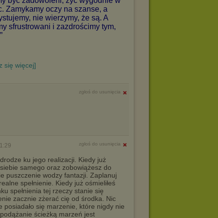
my być zadowoleni, żyć wygodnie w
ic. Zamykamy oczy na szanse, a
stujemy, nie wierzymy, że są. A
y sfrustrowani i zazdrościmy tym,
”
z się więcej]
zgłoś do usunięcia
zgłoś do usunięcia
1:29
rodze ku jego realizacji. Kiedy już
z siebie samego oraz zobowiążesz do
 puszczenie wodzy fantazji. Zaplanuj
alne spełnienie. Kiedy już ośmieliłeś
u spełnienia tej rzeczy stanie się
nie zacznie zżerać cię od środka. Nic
e posiadało się marzenie, które nigdy nie
 podążanie ścieżką marzeń jest