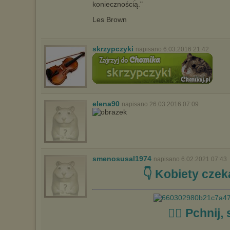
koniecznością."
Les Brown
skrzypczyki
napisano 6.03.2016 21:42
elena90
napisano 26.03.2016 07:09
smenosusal1974
napisano 6.02.2021 07:43
👇 Kobiety czeka
☝🏼 Pchnij, 