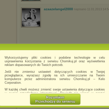
azaazelangel2000
napisano 11.01.2013 14:5
Wykorzystujemy pliki cookies i podobne technologie w celu
usprawnienia korzystania z serwisu Chomikuj.pl oraz wyświetlenia
reklam dopasowanych do Twoich potrzeb.
Jeśli nie zmienisz ustawień dotyczących cookies w Twojej
przeglądarce, wyrażasz zgodę na ich umieszczanie na Twoim
komputerze przez administratora serwisu Chomikuj.pl – Kelo
Corporation.
W każdej chwili możesz zmienić swoje ustawienia dotyczące cookies
w swojej przeglądarce internetowej. Dowiedz się więcej w naszej
Polityce Prywatności -
http://chomikuj.pl/PolitykaPrywatnosci.aspx
.
Rozumiem
Przechodzę do serwisu
Jednocześnie informujemy że zmiana ustawień przeglądarki może
spowodować ograniczenie korzystania ze strony Chomikuj.pl.