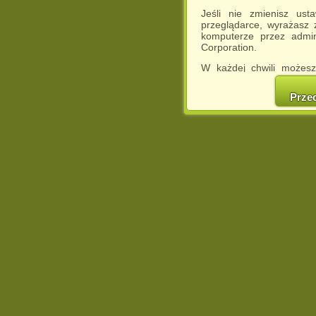
Jeśli nie zmienisz ust
przeglądarce, wyrażasz
komputerze przez admin
Corporation.
W każdej chwili możesz
cookies w swojej przeglą
w naszej Pol
Prze
http://chomikuj.pl/Polity
Jednocześnie informuje
może spowodować ogr
Chomikuj.pl.
W przypadku braku twojej
prosimy o opuszczenie se
Wykorzystanie plików c
(dostosowanie reklam do
działań marketingowych).
Wyrażenie sprzeciwu spo
będzie dopasowana do Tw
wyświetlona przypadkowo
Istnieje możliwość zmian
sposób uniemożliwiając
urządzeniu końcowym. M