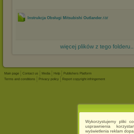
.rar
Instrukcja Obsługi Mitsubishi Outlander
więcej plików z tego folderu..
Main page
Contact us
Media
Help
Publishers Platform
Terms and conditions
Privacy policy
Report copyright infringement
Wykorzystujemy pliki c
usprawnienia korzyst
wyświetlenia reklam dop