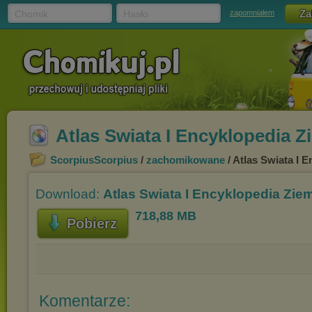
Chomik
Hasło
zapomniałem
Atlas Swiata I Encyklopedia Z
ScorpiusScorpius
/
zachomikowane
/ Atlas Swiata I 
Download:
Atlas Swiata I Encyklopedia Ziem
718,88 MB
Pobierz
Komentarze: