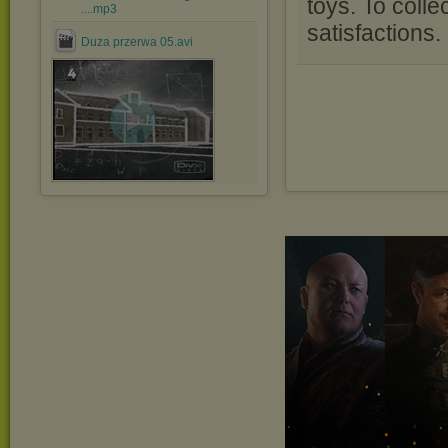
toys. To coll
....mp3
satisfactions.
Duza przerwa 05.avi