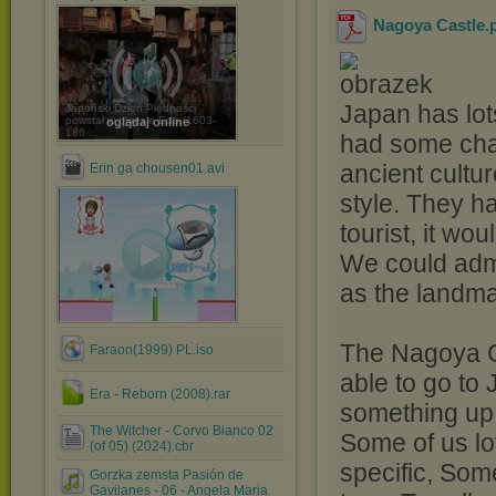
Nagoya Castle
.
Japan has lots
Japoński Dzień Płodności
powstał w okresie Edo (1603-
oglądaj online
186 ...
had some chan
ancient cultur
Erin ga chousen01.avi
style. They h
tourist, it wo
We could admi
as the landma
The Nagoya Ca
Faraon(1999) PL.iso
able to go to
Era - Reborn (2008).rar
something up 
The Witcher - Corvo Bianco 02
Some of us lo
(of 05) (2024).cbr
specific, Som
Gorzka zemsta Pasión de
Gavilanes - 06 - Angela Maria