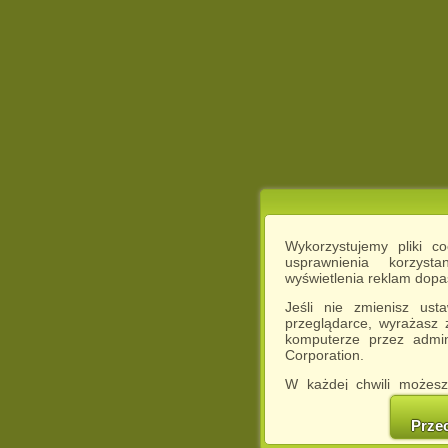
Wykorzystujemy pliki c
usprawnienia korzyst
wyświetlenia reklam dop
Jeśli nie zmienisz ust
przeglądarce, wyrażasz
komputerze przez admin
Corporation.
W każdej chwili możesz
cookies w swojej przeglą
w naszej Pol
Prze
http://chomikuj.pl/Polity