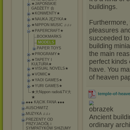
★JAPOŃSKIE
buildings.
GADŻETY 合
★KONWENTY★
★NAUKA JĘZYKA★
Furthermore, 
★NIPPON MUSIC ♫♫♪
pleasures and
★PAPERCRAFT★
BOOKMARKS
succeeded to 
MODELS
building mini
PAPER TOYS
the main reaso
★PROGRAMY★
★TAPETY I
perfect kinds
KULTURA★
have. You may 
★VISUAL NOVELS★
★VOMIC★
of heaven pap
★YAOI GAMES★
★YURI GAMES★
★大Nippon radio&TV大
temple-of-heave
★
●●● KĄCIK FANA ●●●
AUSCHWITZ
MUZYKA ♫♫♪
Ancient build
PREZENTY OD
ordinary arch
PRZYJACIÓŁ i
SYMPATYKÓW SHIZUMY