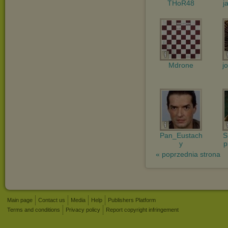
THoR48
j
Mdrone
j
Pan_Eustach
S
y
p
« poprzednia strona
Main page
Contact us
Media
Help
Publishers Platform
Terms and conditions
Privacy policy
Report copyright infringement