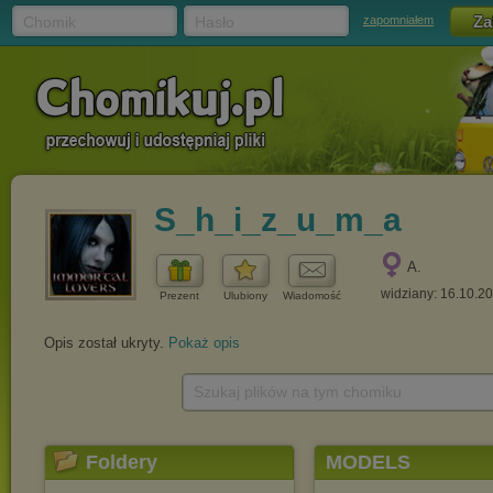
Chomik
Hasło
zapomniałem
S_h_i_z_u_m_a
A.
widziany: 16.10.2
Prezent
Ulubiony
Wiadomość
Opis został ukryty.
Pokaż opis
Szukaj plików na tym chomiku
Foldery
MODELS