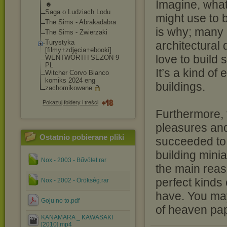
Imagine, what 
☻
Saga o Ludziach Lodu
might use to 
The Sims - Abrakadabra
is why; many
The Sims - Zwierzaki
Turystyka
architectural
[filmy+zdjęcia+eb
ooki]
love to build 
WENTWORTH SEZON 9
PL
It’s a kind of
Witcher Corvo Bianco
komiks 2024 eng
buildings.
zachomikowane
Pokazuj foldery i treści
Furthermore, 
pleasures and
Ostatnio pobierane pliki
succeeded to 
building mini
Nox - 2003 - Bűvölet.rar
the main reaso
perfect kinds
Nox - 2002 - Örökség.rar
have. You may 
Goju no to.pdf
of heaven pap
KANAMARA _ KAWASAKI
[2010].mp4