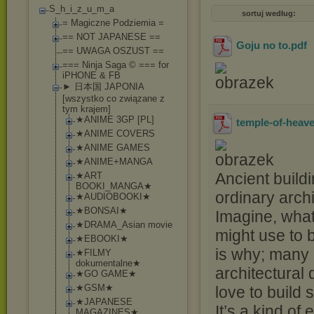
S_h_i_z_u_m_a
sortuj według:
= Magiczne Podziemia =
== NOT JAPANESE ==
Goju no to
.pdf
== UWAGA OSZUST ==
=== Ninja Saga © === for
iPHONE & FB
► 日本国 JAPONIA
[wszystko co związane z
tym krajem]
★ANIME 3GP [PL]
temple-of-heave
★ANIME COVERS
★ANIME GAMES
★ANIME+MANGA
Ancient build
★ART
BOOKI_MANGA★
ordinary arch
★AUDIOBOOKI★
★BONSAI★
Imagine, what 
★DRAMA_Asian movie
might use to 
★EBOOKI★
is why; many
★FILMY
dokumentalne★
architectural
★GO GAME★
★GSM★
love to build 
★JAPANESE
It’s a kind of
MAGAZINES★