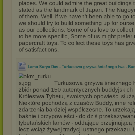
places. We could admire the great buildings
stated as the landmark of Japan. The Nagoya
of them. Well, if we haven’t been able to go 
we should try to build something up for ours
as our collections. Some of us love to collec
to be more specific, Some of us might prefer 
papercraft toys. To collect these toys has gi
of satisfactions.
Lama Surya Das - Turkusowa grzywa śnieżnego lwa - Bud
Turkusowa grzywa śnieżnego l
zbiór ponad 150 autentycznych buddyjskich 
Królestwa Tybetu, swoistych opowieści służ
Niektóre pochodzą z czasów Buddy, inne rel
zdarzenia bardziej współczesne. To urzekając
baśnie i przypowieści - do dziś przekazywa
tybetańskich lamów - oddające przejmującą 
lecz wciąż żywej tradycji ustnego przekazu.