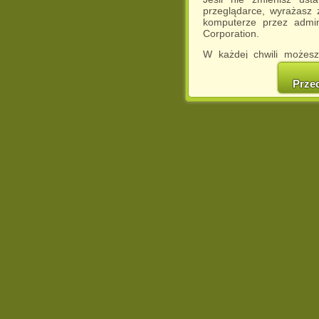
przeglądarce, wyrażasz
komputerze przez admin
Corporation.
W każdej chwili możesz
cookies w swojej przeglą
w naszej Pol
Prze
http://chomikuj.pl/Polity
Jednocześnie informuje
może spowodować ogr
Chomikuj.pl.
W przypadku braku twojej
prosimy o opuszczenie se
Wykorzystanie plików c
(dostosowanie reklam do
działań marketingowych).
Wyrażenie sprzeciwu spo
będzie dopasowana do Tw
wyświetlona przypadkowo
Istnieje możliwość zmian
sposób uniemożliwiając
urządzeniu końcowym. M
dokonując odpowiednich
internetowej.