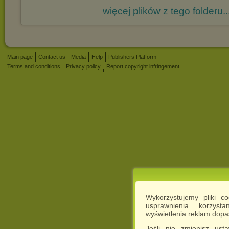
więcej plików z tego folderu..
Main page
Contact us
Media
Help
Publishers Platform
Terms and conditions
Privacy policy
Report copyright infringement
Wykorzystujemy pliki c
usprawnienia korzyst
wyświetlenia reklam dop
Jeśli nie zmienisz ust