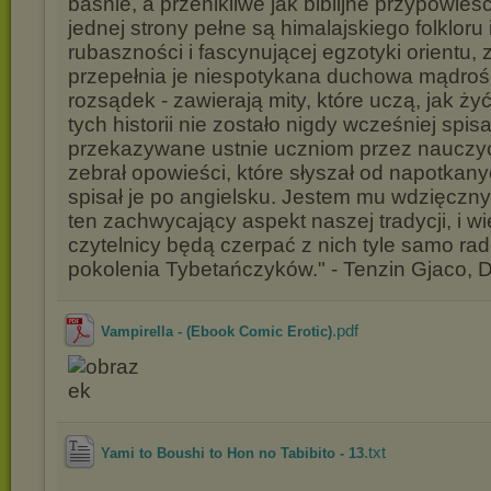
baśnie, a przenikliwe jak biblijne przypowieśc
jednej strony pełne są himalajskiego folkloru 
rubaszności i fascynującej egzotyki orientu, 
przepełnia je niespotykana duchowa mądroś
rozsądek - zawierają mity, które uczą, jak ży
tych historii nie zostało nigdy wcześniej spis
przekazywane ustnie uczniom przez nauczyci
zebrał opowieści, które słyszał od napotkany
spisał je po angielsku. Jestem mu wdzięczny z
ten zachwycający aspekt naszej tradycji, i wi
czytelnicy będą czerpać z nich tyle samo rad
pokolenia Tybetańczyków." - Tenzin Gjaco, 
.pdf
Vampirella - (Ebook Comic Erotic)
.txt
Yami to Boushi to Hon no Tabibito - 13