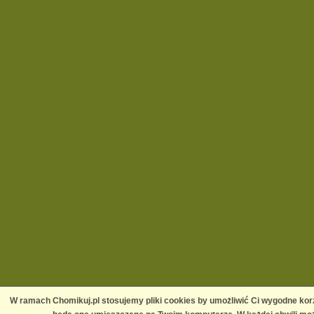
W ramach Chomikuj.pl stosujemy pliki cookies by umożliwić Ci wygodne korz