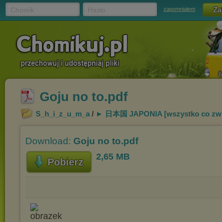
Chomik
Hasło
zapomniałem
Goju no to.pdf
S_h_i_z_u_m_a
/
► 日本国 JAPONIA [wszystko co zw
Download:
Goju no to.pdf
2,65 MB
Pobierz