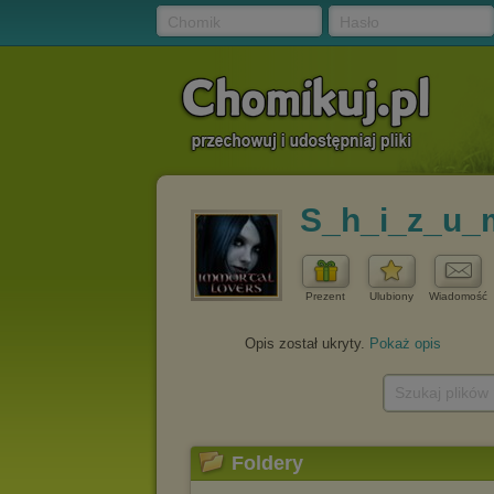
Chomik
Hasło
S_h_i_z_u_
Prezent
Ulubiony
Wiadomość
Opis został ukryty.
Pokaż opis
Szukaj plików
Foldery