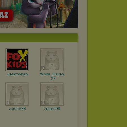
kreskowkatv
White_Raven
_27
vander66
sqter999