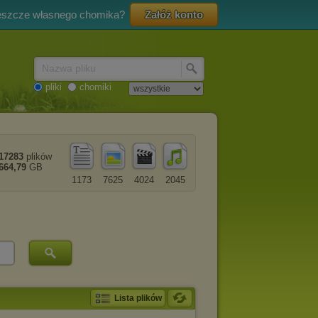
eszcze własnego chomika?
Załóż konto
Nazwa pliku
pliki
chomiki
17283
plików
664,79
GB
1173
7625
4024
2045
Lista plików