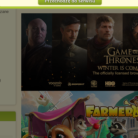
Przechodzę do serwisu
Jednocześnie informujemy że zmiana ustawień przeglądarki może
FB
spowodować ograniczenie korzystania ze strony Chomikuj.pl.
zane
W przypadku braku twojej zgody na akceptację cookies niestety
prosimy o opuszczenie serwisu chomikuj.pl.
Wykorzystanie plików cookies
przez
Zaufanych Partnerów
(dostosowanie reklam do Twoich potrzeb, analiza skuteczności działań
marketingowych).
Wyrażenie sprzeciwu spowoduje, że wyświetlana Ci reklama nie
będzie dopasowana do Twoich preferencji, a będzie to reklama
wyświetlona przypadkowo.
Istnieje możliwość zmiany ustawień przeglądarki internetowej w
sposób uniemożliwiający przechowywanie plików cookies na
urządzeniu końcowym. Można również usunąć pliki cookies,
dokonując odpowiednich zmian w ustawieniach przeglądarki
g
internetowej.
Pełną informację na ten temat znajdziesz pod adresem
http://chomikuj.pl/PolitykaPrywatnosci.aspx
.