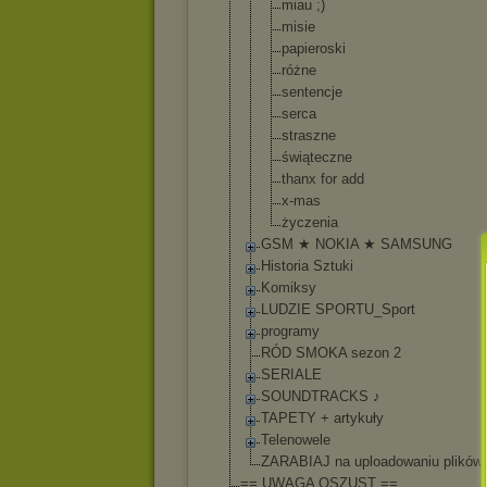
miau ;)
misie
papieroski
różne
sentencje
serca
straszne
świąteczne
thanx for add
x-mas
życzenia
GSM ★ NOKIA ★ SAMSUNG
Historia Sztuki
Komiksy
LUDZIE SPORTU_Sport
programy
RÓD SMOKA sezon 2
SERIALE
SOUNDTRACKS ♪
TAPETY + artykuły
Telenowele
ZARABIAJ na uploadowaniu plików
== UWAGA OSZUST ==