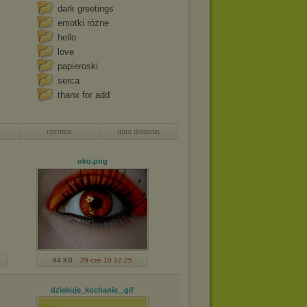
dark greetings
emotki różne
hello
love
papieroski
serca
thanx for add
rozmiar
data dodania
oko
.png
94 KB
29 cze 10 12:25
dziekuje_kochanie_
.gif