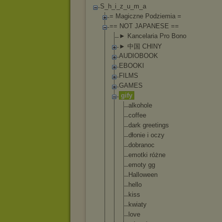
S_h_i_z_u_m_a
= Magiczne Podziemia =
== NOT JAPANESE ==
► Kancelaria Pro Bono
► 中国 CHINY
AUDIOBOOK
EBOOKI
FILMS
GAMES
gify
alkohole
coffee
dark greetings
dłonie i oczy
dobranoc
emotki różne
emoty gg
Halloween
hello
kiss
kwiaty
love