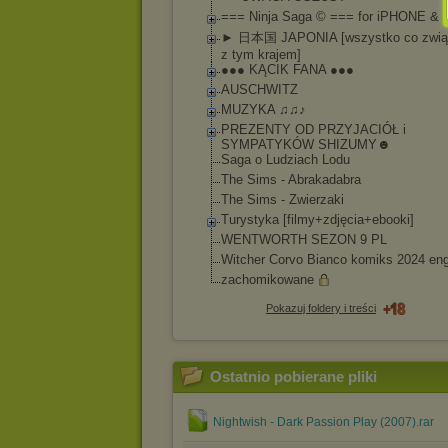
=== Ninja Saga © === for iPHONE & 
► 日本国 JAPONIA [wszystko co zwią
z tym krajem]
●●● KĄCIK FANA ●●●
AUSCHWITZ
MUZYKA ♫♫♪
PREZENTY OD PRZYJACIÓŁ i
SYMPATYKÓW SHIZUMY☻
Saga o Ludziach Lodu
The Sims - Abrakadabra
The Sims - Zwierzaki
Turystyka [filmy+zdjęcia+eb
ooki]
WENTWORTH SEZON 9 PL
Witcher Corvo Bianco komiks 2024 en
zachomikowane
Pokazuj foldery i treści
Ostatnio pobierane pliki
Nightwish - Dark Passion Play (2007).rar