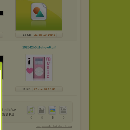
13 KB
21 sie 10 16:43
192842b0tj1uhqw0
.gif
11 KB
27 cze 10 13:01
9
plików
283
KB
0
0
8
0
bezpośredni link do folderu