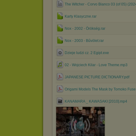
The Witcher - Corvo Bianco 03 (of 05) (202
Karty Klasyczne.rar
Nox - 2002 - Örökség.rar
Nox - 2003 - Bűvölet.rar
Dzieje ludzi cz. 2 Egipt.exe
02 - Wojciech Kilar - Love Theme.mp3
JAPANESE PICTURE DICTIONARY.pdf
Origami Models The Mask by Tomoko Fuse
KANAMARA _ KAWASAKI [2010].mp4
Japoński Dzień Płodności