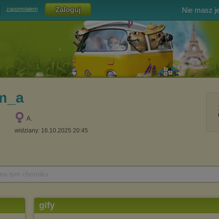
Nie masz j
zapomniałem
m_a
A.
widziany: 16.10.2025 20:45
 na tym chomiku
gify