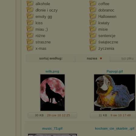
alkohole
coffee
dłonie i oczy
dobranoc
emoty gg
Halloween
kiss
kwiaty
miau ;)
misie
różne
sentencje
straszne
świąteczne
x-mas
życzenia
sortuj według:
nazwa
typ pliku
wilk
.png
Papugi
.gif
30 KB
29 cze 10 12:25
11 KB
9 sie 10 17:48
music_73
.gif
kocham_cie_skarbie_
.gif