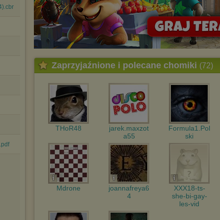
4).cbr
Zaprzyjaźnione i polecane chomiki
(72)
THoR48
jarek.maxzot
Formula1.Pol
a55
ski
.pdf
Mdrone
joannafreya6
XXX18-ts-
4
she-bi-gay-
les-vid