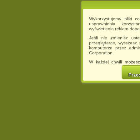
Wykorzystujemy pliki c
usprawnienia korzyst
wyświetlenia reklam dop
Jeśli nie zmienisz ust
przeglądarce, wyrażasz
komputerze przez admin
Corporation.
W każdej chwili możesz
cookies w swojej przeglą
w naszej Pol
Prze
http://chomikuj.pl/Polity
Jednocześnie informuje
może spowodować ogr
Chomikuj.pl.
W przypadku braku twojej
prosimy o opuszczenie se
Wykorzystanie plików c
(dostosowanie reklam do
działań marketingowych).
Wyrażenie sprzeciwu spo