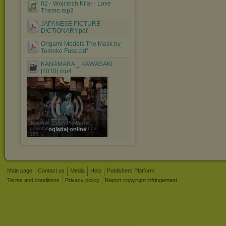
02 - Wojciech Kilar - Love
Theme.mp3
JAPANESE PICTURE
DICTIONARY.pdf
Origami Models The Mask by
Tomoko Fuse.pdf
KANAMARA _ KAWASAKI
[2010].mp4
Japoński Dzień Płodności
powstał w okresie Edo (1603-
oglądaj online
186 ...
Main page
Contact us
Media
Help
Publishers Platform
Terms and conditions
Privacy policy
Report copyright infringement