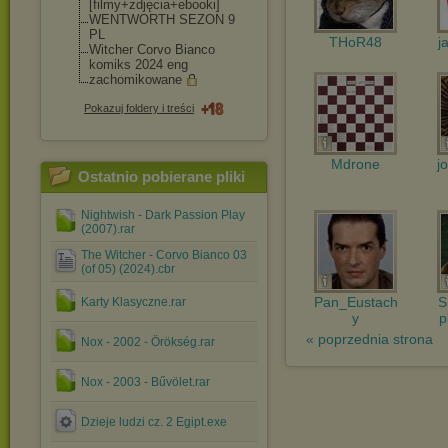
[filmy+zdjęcia+eb
ooki]
WENTWORTH SEZON 9
PL
THoR48
j
Witcher Corvo Bianco
komiks 2024 eng
zachomikowane
Pokazuj foldery i treści
Mdrone
j
Ostatnio pobierane pliki
Nightwish - Dark Passion Play
(2007).rar
The Witcher - Corvo Bianco 03
(of 05) (2024).cbr
Pan_Eustach
S
Karty Klasyczne.rar
y
p
« poprzednia strona
Nox - 2002 - Örökség.rar
Nox - 2003 - Bűvölet.rar
Dzieje ludzi cz. 2 Egipt.exe