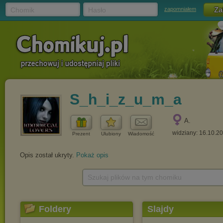
Chomik
Hasło
zapomniałem
S_h_i_z_u_m_a
A.
widziany: 16.10.2
Prezent
Ulubiony
Wiadomość
Opis został ukryty.
Pokaż opis
Szukaj plików na tym chomiku
Foldery
Slajdy