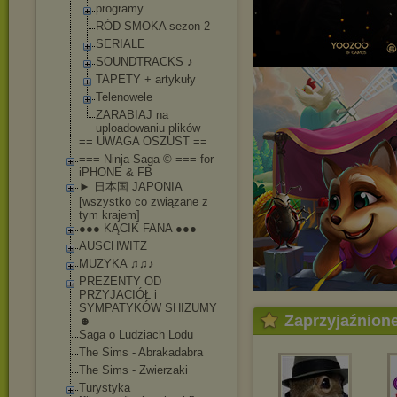
programy
RÓD SMOKA sezon 2
SERIALE
SOUNDTRACKS ♪
TAPETY + artykuły
Telenowele
ZARABIAJ na
uploadowaniu plików
== UWAGA OSZUST ==
=== Ninja Saga © === for
iPHONE & FB
► 日本国 JAPONIA
[wszystko co związane z
tym krajem]
●●● KĄCIK FANA ●●●
AUSCHWITZ
MUZYKA ♫♫♪
PREZENTY OD
PRZYJACIÓŁ i
SYMPATYKÓW SHIZUMY
Zaprzyjaźnion
☻
Saga o Ludziach Lodu
The Sims - Abrakadabra
The Sims - Zwierzaki
Turystyka