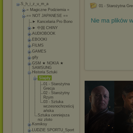
S_h_i_z_u_m_a
01 - Starożytna Gre
= Magiczne Podziemia =
== NOT JAPANESE ==
Nie ma plików w
► Kancelaria Pro Bono
► 中国 CHINY
AUDIOBOOK
EBOOKI
FILMS
GAMES
gify
GSM ★ NOKIA ★
SAMSUNG
Historia Sztuki
Slajdy
01 - Starożyt
na
Grecja
02 - Starożyt
ny
Rzym
03 - Sztuka
wczesnoc
hrześcij
ańska
Sztuka cenniejsza
niz zloto
Komiksy
LUDZIE SPORTU_Sport