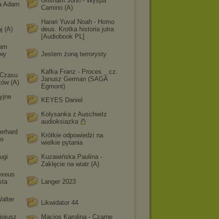
Grisham John - Wyspa
ta Adam
Camino (A)
Harari Yuval Noah - Homo
j (A)
deus. Krotka historia jutra
[Audiobook PL]
iam
owy
Jestem żoną terrorysty
Kafka Franz - Proces _ cz.
 Czasu
Janusz German (SAGA
tów (A)
Egmont)
yjne
KEYES Daniel
Kolysanka z Auschwitz
audioksiazka
erhard
Krótkie odpowiedzi na
 o
wielkie pytania
ugi
Kuzawińska Paulina -
Zaklęcie na wiatr (A)
exeus
sta
Langer 2023
alter
Likwidator 44
igiusz
Macios Karolina - Czarne