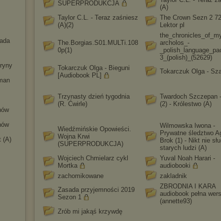
SUPERPRODUKCJA
(A)
Taylor C.L. - Teraz zaśniesz
The Crown Sezn 2 7
(A)(2)
Lektor pl
the_chronicles_of_m
Wada
The.Borgias.S01.MULTi.108
archolos_-
0p(1)
_polish_language_pa
3_(polish)_(52629)
tryny
Tokarczuk Olga - Bieguni
Tokarczuk Olga - Sz
[Audiobook PL]
uman
Trzynasty dzień tygodnia
Twardoch Szczepan -
(R. Ćwirle)
(2) - Królestwo (A)
enów
enów
Wilmowska Iwona -
Wiedźmińskie Opowieści.
Prywatne śledztwo A
Wojna Krwi
 (A)
Brok (1) - Nikt nie sł
(SUPERPRODUKCJA)
starych ludzi (A)
Wojciech Chmielarz cykl
Yuval Noah Harari -
Mortka
audiobooki
zachomikowane
zakladnik
ZBRODNIA I KARA
Zasada przyjemności 2019
audiobook pełna wers
Sezon 1
(annette93)
Zrób mi jakąś krzywdę