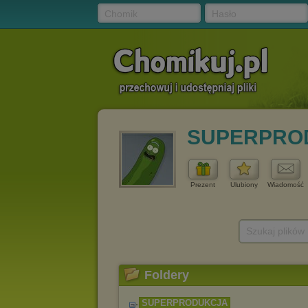
Chomik
Hasło
SUPERPRO
Prezent
Ulubiony
Wiadomość
Szukaj plików
Foldery
SUPERPRODUKCJA