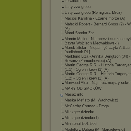
Likwidator 44
Listy zza grobu
Listy zza grobu (Remigiusz Mróz)
Macios Karolina - Czarne morze (A)
Małecki Robert - Bernard Gross (2) - 
(A)
Márai Sándor-Żar
Marcin Meller - Nietoperz i suszone cy
(czyta Wojciech Mecwaldowski)
Marek Stelar - Niepamięć czyta A.Ba
[audiobook PL]
Marklund Liza - Annika Bengtzon (04) -
Rewanż (Zamachowiec) (A)
Martin George R.R. - Historia Targary
(1.1) - Ogień i krew (1) (A)
Martin George R.R. - Historia Targary
(1.2) - Ogień i krew (2) (A)
Marwood Alex - Najmroczniejszy sekret
MARY OD SMOKÓW
Masaż info
Maska Mefisto (M. Wachowicz)
McCarthy Cormac - Droga
Milczące dziecko
Milczące dziecko(1)
Miniserial-E01-E0
6
Modelki z Dubaju (M. Margielewski)