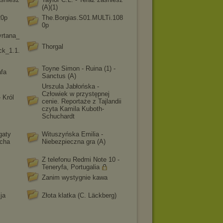
(A)(1)
20p
The.Borgias.S01.MULTi.108
0p
yrtana_
Thorgal
ck_1.1.
Toyne Simon - Ruina (1) -
afa
Sanctus (A)
Urszula Jabłońska -
Człowiek w przystępnej
 Król
cenie. Reportaże z Tajlandii
czyta Kamila Kuboth-
Schuchardt
gaty
Wituszyńska Emilia -
ucha
Niebezpieczna gra (A)
Z telefonu Redmi Note 10 -
Teneryfa, Portugalia
Zanim wystygnie kawa
ja
Złota klatka (C. Läckberg)