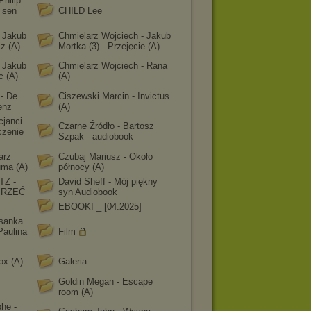
hilip
i sen
CHILD Lee
- Jakub
Chmielarz Wojciech - Jakub
z (A)
Mortka (3) - Przejęcie (A)
- Jakub
Chmielarz Wojciech - Rana
c (A)
(A)
 - De
Ciszewski Marcin - Invictus
enz
(A)
cjanci
Czarne Źródło - Bartosz
czenie
Szpak - audiobook
arz
Czubaj Mariusz - Około
uma (A)
północy (A)
Z -
David Sheff - Mój piękny
MRZEĆ
syn Audiobook
EBOOKI _ [04.2025]
ysanka
Paulina
Film
ox (A)
Galeria
Goldin Megan - Escape
room (A)
he -