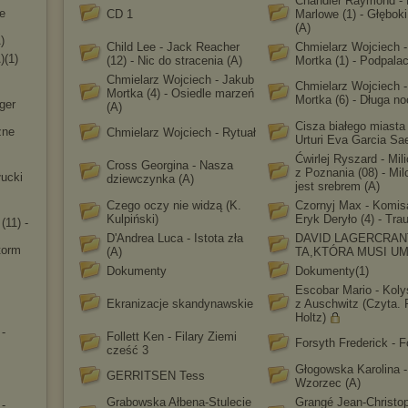
Chandler Raymond - P
e
CD 1
Marlowe (1) - Głębok
(A)
)
Child Lee - Jack Reacher
Chmielarz Wojciech 
)(1)
(12) - Nic do stracenia (A)
Mortka (1) - Podpalac
Chmielarz Wojciech - Jakub
Chmielarz Wojciech 
Mortka (4) - Osiedle marzeń
Mortka (6) - Długa no
ger
(A)
Cisza białego miasta
zne
Chmielarz Wojciech - Rytuał
Urturi Eva Garcia Sa
Ćwirlej Ryszard - Mili
Cross Georgina - Nasza
z Poznania (08) - Mil
ucki
dziewczynka (A)
jest srebrem (A)
Czego oczy nie widzą (K.
Czornyj Max - Komis
Kulpiński)
Eryk Deryło (4) - Tra
(11) -
D'Andrea Luca - Istota zła
DAVID LAGERCRANT
torm
(A)
TA,KTÓRA MUSI U
Dokumenty
Dokumenty(1)
Escobar Mario - Kol
Ekranizacje skandynawskie
z Auschwitz (Czyta. 
Holtz)
 -
Follett Ken - Filary Ziemi
Forsyth Frederick - F
cześć 3
Głogowska Karolina -
GERRITSEN Tess
Wzorzec (A)
Grabowska Ałbena-Stulecie
Grangé Jean-Christop
 -