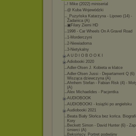
! Mike (2022) miniserial
@ Kuba Wojewódzki
_Puzyńska Katarzyna - Lipowo (14) -
Żadanica (A)
▣Filary Ziemi HD
1998 - Car Wheels On A Gravel Road
1-Morderczyni
2-Niewiadoma
3-Nietykalny
A U D I O B O O K I
Adiobooki 2020
Adler-Olsen J. Kobieta w klatce
Adler-Olsen Jussi - Departament Q (6) 
Wisząca dziewczyna (A)
Ahnhem Stefan - Fabian Risk (4) - Mo
(A)
Alex Michaelides - Pacjentka
AUDIOBOOK
AUDIOBOOKI - książki po angielsku
Audiobooki 2021
Beata Biały Słońca bez końca. Biograf
Kory
Beckett Simon - David Hunter (6) - Za
śmierci (A)
Beksińscy. Portret podwójny