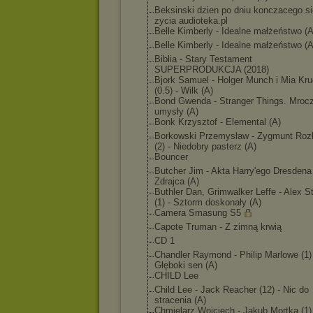
Beksinski dzien po dniu konczacego si
zycia audioteka.pl
Belle Kimberly - Idealne małżeństwo (A
Belle Kimberly - Idealne małżeństwo (A
Biblia - Stary Testament
SUPERPRODUKCJA (2018)
Bjork Samuel - Holger Munch i Mia Kru
(0.5) - Wilk (A)
Bond Gwenda - Stranger Things. Mroc
umysły (A)
Bonk Krzysztof - Elemental (A)
Borkowski Przemysław - Zygmunt Rozł
(2) - Niedobry pasterz (A)
Bouncer
Butcher Jim - Akta Harry'ego Dresdena 
Zdrajca (A)
Buthler Dan, Grimwalker Leffe - Alex S
(1) - Sztorm doskonały (A)
Camera Smasung S5
Capote Truman - Z zimną krwią
CD 1
Chandler Raymond - Philip Marlowe (1)
Głęboki sen (A)
CHILD Lee
Child Lee - Jack Reacher (12) - Nic do
stracenia (A)
Chmielarz Wojciech - Jakub Mortka (1)