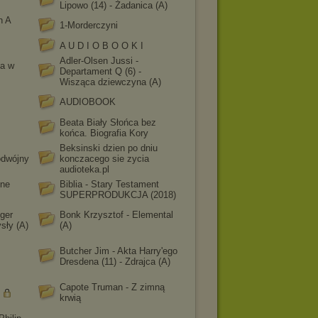
Lipowo (14) - Żadanica (A)
n A
1-Morderczyni
A U D I O B O O K I
Adler-Olsen Jussi -
ta w
Departament Q (6) -
Wisząca dziewczyna (A)
AUDIOBOOK
Beata Biały Słońca bez
końca. Biografia Kory
Beksinski dzien po dniu
odwójny
konczacego sie zycia
audioteka.pl
lne
Biblia - Stary Testament
SUPERPRODUKCJA (2018)
ger
Bonk Krzysztof - Elemental
sły (A)
(A)
Butcher Jim - Akta Harry'ego
Dresdena (11) - Zdrajca (A)
Capote Truman - Z zimną
krwią