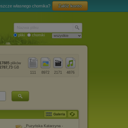
eszcze własnego chomika?
Załóż konto
Nazwa pliku
pliki
chomiki
17885
plików
2787,73
GB
111
8972
2171
4876
Galeria
_Puzyńska Katarzyna -