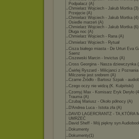
Podpalacz (A)
Chmielarz Wojciech - Jakub Mortka (3)
Przejęcie (A)
Chmielarz Wojciech - Jakub Mortka (4)
Osiedle marzeń (A)
Chmielarz Wojciech - Jakub Mortka (6)
Długa noc (A)
Chmielarz Wojciech - Rana (A)
Chmielarz Wojciech - Rytuał
Cisza białego miasta - De Urturi Eva G
Saenz
Ciszewski Marcin - Invictus (A)
Cross Georgina - Nasza dziewczynka (
Ćwirlej Ryszard - Milicjanci z Poznania 
Milczenie jest srebrem (A)
Czarne Źródło - Bartosz Szpak - audio
Czego oczy nie widzą (K. Kulpiński)
Czornyj Max - Komisarz Eryk Deryło (4
Trauma (A)
Czubaj Mariusz - Około północy (A)
D'Andrea Luca - Istota zła (A)
DAVID LAGERCRANTZ - TA,KTÓRA 
UMRZEĆ
David Sheff - Mój piękny syn Audioboo
Dokumenty
Dokumenty(1)