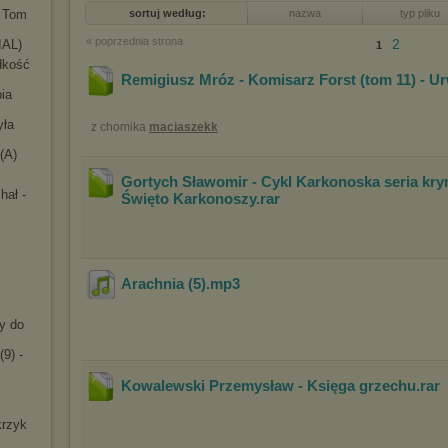
t Tom
sortuj według:
nazwa
typ pliku
« poprzednia strona
2
IAL)
1
dkość
Remigiusz Mróz - Komisarz Forst (tom 11) - U
bia
yła
z chomika
maciaszekk
(A)
Gortych Sławomir - Cykl Karkonoska seria kry
hał -
Święto Karkonoszy
.rar
Arachnia (5)
.mp3
dy do
9) -
Kowalewski Przemysław - Księga grzechu
.rar
krzyk