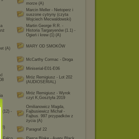
morze (A)
Marcin Meller - Nietoperz i
suszone cytryny (czyta
Wojciech Mecwaldowski)
ka
Martin George R.R. -
anż
Historia Targaryenów (1.1) -
Ogień i krew (1) (A)
MARY OD SMOKÓW
et (A)
McCarthy Cormac - Droga
Miniserial-E01-E06
kl
Mróz Remigiusz - Lot 202
08
(AUDIOSERIAL)
Mróz Remigiusz - Wyrok
ia
czyt K,Gosztyła 2019
Omilianowicz Magda,
 (12) -
Fajbusiewicz Michał -
Fajbus. 997 przypadków z
życia (A)
18)
Paragraf 22
- Falco
Pierce Blake - Avery Black