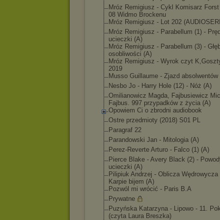
Mróz Remigiusz - Cykl Komisarz Fors
08 Widmo Brockenu
Mróz Remigiusz - Lot 202 (AUDIOSER
Mróz Remigiusz - Parabellum (1) - Prę
ucieczki (A)
Mróz Remigiusz - Parabellum (3) - Głę
osobliwości (A)
Mróz Remigiusz - Wyrok czyt K,Goszt
2019
Musso Guillaume - Zjazd absolwentów 
Nesbo Jo - Harry Hole (12) - Nóż (A)
Omilianowicz Magda, Fajbusiewicz Mic
Fajbus. 997 przypadków z życia (A)
Opowiem Ci o zbrodni audiobook
Ostre przedmioty (2018) S01 PL
Paragraf 22
Parandowski Jan - Mitologia (A)
Perez-Reverte Arturo - Falco (1) (A)
Pierce Blake - Avery Black (2) - Powo
ucieczki (A)
Pilipiuk Andrzej - Oblicza Wędrowycza (
Karpie bijem (A)
Pozwól mi wrócić - Paris B.A
Prywatne
Puzyńska Katarzyna - Lipowo - 11. Po
(czyta Laura Breszka)