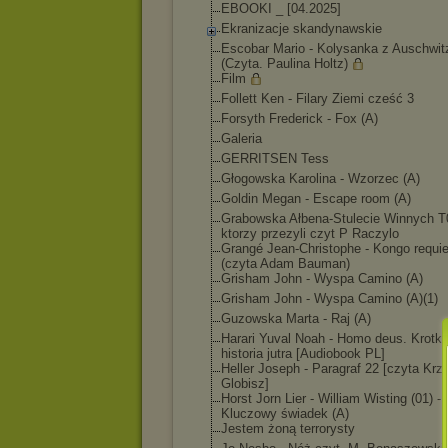
EBOOKI _ [04.2025]
Ekranizacje skandynawskie
Escobar Mario - Kolysanka z Auschwit
(Czyta. Paulina Holtz)
Film
Follett Ken - Filary Ziemi cześć 3
Forsyth Frederick - Fox (A)
Galeria
GERRITSEN Tess
Głogowska Karolina - Wzorzec (A)
Goldin Megan - Escape room (A)
Grabowska Ałbena-Stulecie Winnych T
ktorzy przezyli czyt P Raczylo
Grangé Jean-Christophe - Kongo requi
(czyta Adam Bauman)
Grisham John - Wyspa Camino (A)
Grisham John - Wyspa Camino (A)(1)
Guzowska Marta - Raj (A)
Harari Yuval Noah - Homo deus. Krotk
historia jutra [Audiobook PL]
Heller Joseph - Paragraf 22 [czyta Krz
Globisz]
Horst Jorn Lier - William Wisting (01) -
Kluczowy świadek (A)
Jestem żoną terrorysty