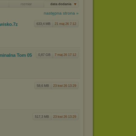
rozmiar
data dodania
następna strona »
rwisko
.7z
633,4 MB
21 maj 26 7:12
minaln
a Tom 05
0,87 GB
7 maj 26 17:12
58,6 MB
23 kwi 26 13:29
517,3 MB
23 kwi 26 13:29