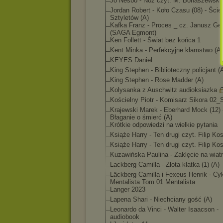
Jo Nesbo - Nóż czyt. M. Bonaszewski
Jordan Robert - Koło Czasu (08) - Ści
Sztyletów (A)
Kafka Franz - Proces _ cz. Janusz G
(SAGA Egmont)
Ken Follett - Świat bez końca 1
Kent Minka - Perfekcyjne kłamstwo (A)
KEYES Daniel
King Stephen - Biblioteczny policjant (
King Stephen - Rose Madder (A)
Kolysanka z Auschwitz audioksiazka
Kościelny Piotr - Komisarz Sikora 02_S
Krajewski Marek - Eberhard Mock (12) 
Błaganie o śmierć (A)
Krótkie odpowiedzi na wielkie pytania
Książe Harry - Ten drugi czyt. Filip Kos
Książe Harry - Ten drugi czyt. Filip Kos
Kuzawińska Paulina - Zaklęcie na wiatr
Lackberg Camilla - Złota klatka (1) (A)
Läckberg Camilla i Fexeus Henrik - Cy
Mentalista Tom 01 Mentalista
Langer 2023
Lapena Shari - Niechciany gość (A)
Leonardo da Vinci - Walter Isaacson -
audiobook