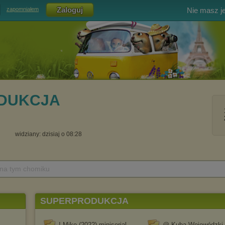
Nie masz j
zapomniałem
DUKCJA
widziany: dzisiaj o 08:28
 na tym chomiku
SUPERPRODUKCJA
! Mike (2022) miniserial
@ Kuba Wojewódzki