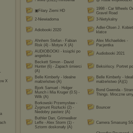
1998 - Car Wheels O
▣Filary Ziemi HD
Gravel Road
2-Niewiadoma
3-Nietykalny
Adler-Olsen J. Kobie
Adiobooki 2020
klatce
Ahnhem Stefan - Fabian
Alex Michaelides -
Risk (4) - Motyw X (A)
Pacjentka
AUDIOBOOKI - książki po
Audiobooki 2021
angielsku
Beckett Simon - David
Hunter (6) - Zapach śmierci
Beksińscy. Portret p
(A)
-
Belle Kimberly - Idealne
Belle Kimberly - Idea
tyw X
małżeństwo (A)
małżeństwo (A)(1)
Bjork Samuel - Holger
Bond Gwenda - Stran
Munch i Mia Kruger (0.5) -
Things. Mroczne umy
Wilk (A)
Borkowski Przemysław -
Zygmunt Rozłucki (2) -
Bouncer
Niedobry pasterz (A)
ia
Buthler Dan, Grimwalker
pach
Leffe - Alex Storm (1) -
Camera Smasung S5
Sztorm doskonały (A)