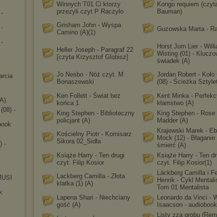
Winnych T01 Ci ktorzy
Kongo requiem (czy
przezyli czyt P Raczylo
Bauman)
 -
Grisham John - Wyspa
 -
Guzowska Marta - Ra
Camino (A)(1)
 -
Horst Jorn Lier - Will
Heller Joseph - Paragraf 22
Wisting (01) - Klucz
[czyta Krzysztof Globisz]
świadek (A)
Jo Nesbo - Nóż czyt. M.
Jordan Robert - Koło
arcia
Bonaszewski
(08) - Ścieżka Sztyle
Ken Follett - Świat bez
Kent Minka - Perfekc
A)
końca 1
kłamstwo (A)
(08) -
King Stephen - Biblioteczny
King Stephen - Rose
policjant (A)
Madder (A)
book
Krajewski Marek - Eb
Kościelny Piotr - Komisarz
Mock (12) - Błaganie
Sikora 02_Sidła
) -
śmierć (A)
Książe Harry - Ten drugi
Książe Harry - Ten dr
czyt. Filip Kosior
czyt. Filip Kosior(1)
Läckberg Camilla i F
Lackberg Camilla - Złota
MUSI
Henrik - Cykl Mentali
klatka (1) (A)
Tom 01 Mentalista
k
Lapena Shari - Niechciany
Leonardo da Vinci - W
gość (A)
Isaacson - audiobook
Listy zza grobu (Rem