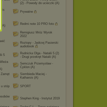
(2) - Powody do ucieczki (A)
aris
Prywatne
-
Redmi note 10 PRO foto
 (A)
Remigiusz Mróz Wyrok
2022
awić
Roztopy - Jędrzej Pasierski
audiobook
Rudnicka Olga - Natalii 5 (2)
ii 5
- Drugi przekręt Natalii (A)
 Wieża
Semczuk Przemysław -
Cyklon (A)
A)
- Zamęt
Siembieda Maciej -
Katharsis (A)
 u stóp
SPORT
osobów
Stephen King - Instytut 2019
aśniesz
Taylor C.L. - Teraz zaśniesz