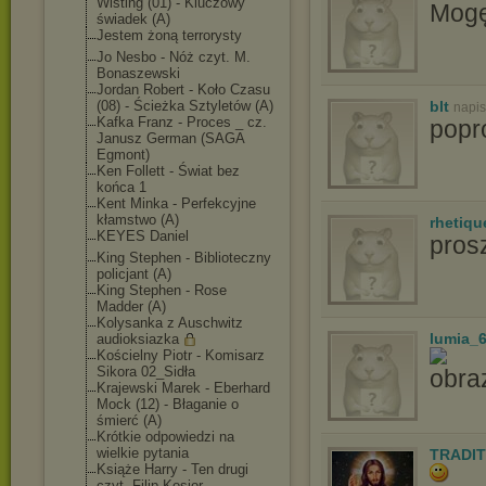
Wisting (01) - Kluczowy
Mogę
świadek (A)
Jestem żoną terrorysty
Jo Nesbo - Nóż czyt. M.
Bonaszewski
Jordan Robert - Koło Czasu
(08) - Ścieżka Sztyletów (A)
blt
napis
Kafka Franz - Proces _ cz.
popr
Janusz German (SAGA
Egmont)
Ken Follett - Świat bez
końca 1
Kent Minka - Perfekcyjne
kłamstwo (A)
rhetiqu
KEYES Daniel
prosz
King Stephen - Biblioteczny
policjant (A)
King Stephen - Rose
Madder (A)
Kolysanka z Auschwitz
lumia_
audioksiazka
Kościelny Piotr - Komisarz
Sikora 02_Sidła
Krajewski Marek - Eberhard
Mock (12) - Błaganie o
śmierć (A)
Krótkie odpowiedzi na
wielkie pytania
TRADIT
Książe Harry - Ten drugi
czyt. Filip Kosior