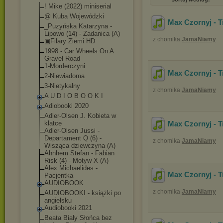
! Mike (2022) miniserial
@ Kuba Wojewódzki
Max Czornyj - T
_Puzyńska Katarzyna -
Lipowo (14) - Żadanica (A)
z chomika
JamaNiamy
▣Filary Ziemi HD
1998 - Car Wheels On A
Gravel Road
1-Morderczyni
Max Czornyj - T
2-Niewiadoma
3-Nietykalny
z chomika
JamaNiamy
A U D I O B O O K I
Adiobooki 2020
Adler-Olsen J. Kobieta w
klatce
Max Czornyj - T
Adler-Olsen Jussi -
Departament Q (6) -
z chomika
JamaNiamy
Wisząca dziewczyna (A)
Ahnhem Stefan - Fabian
Risk (4) - Motyw X (A)
Alex Michaelides -
Max Czornyj - T
Pacjentka
AUDIOBOOK
z chomika
JamaNiamy
AUDIOBOOKI - książki po
angielsku
Audiobooki 2021
Beata Biały Słońca bez