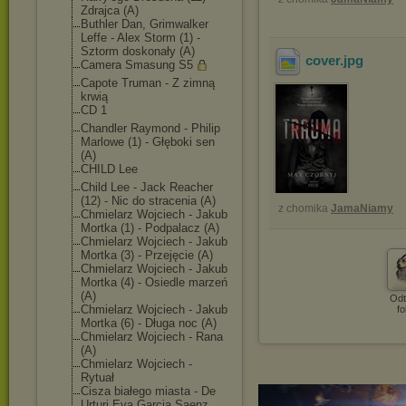
Zdrajca (A)
Buthler Dan, Grimwalker
Leffe - Alex Storm (1) -
Sztorm doskonały (A)
cover
.jpg
Camera Smasung S5
Capote Truman - Z zimną
krwią
CD 1
Chandler Raymond - Philip
Marlowe (1) - Głęboki sen
(A)
CHILD Lee
Child Lee - Jack Reacher
(12) - Nic do stracenia (A)
z chomika
JamaNiamy
Chmielarz Wojciech - Jakub
Mortka (1) - Podpalacz (A)
Chmielarz Wojciech - Jakub
Mortka (3) - Przejęcie (A)
Chmielarz Wojciech - Jakub
Mortka (4) - Osiedle marzeń
(A)
Odt
Chmielarz Wojciech - Jakub
fo
Mortka (6) - Długa noc (A)
Chmielarz Wojciech - Rana
(A)
Chmielarz Wojciech -
Rytuał
Cisza białego miasta - De
Urturi Eva Garcia Saenz