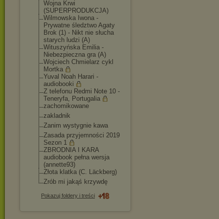
Wojna Krwi
(SUPERPRODUKCJA)
Wilmowska Iwona -
Prywatne śledztwo Agaty
Brok (1) - Nikt nie słucha
starych ludzi (A)
Wituszyńska Emilia -
Niebezpieczna gra (A)
Wojciech Chmielarz cykl
Mortka
Yuval Noah Harari -
audiobooki
Z telefonu Redmi Note 10 -
Teneryfa, Portugalia
zachomikowane
zakladnik
Zanim wystygnie kawa
Zasada przyjemności 2019
Sezon 1
ZBRODNIA I KARA
audiobook pełna wersja
(annette93)
Złota klatka (C. Läckberg)
Zrób mi jakąś krzywdę
Pokazuj foldery i treści