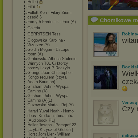
Holtz)
Film
Follett Ken - Filary Ziemi
cześć 3
Chomikowe r
Forsyth Frederick - Fox (A)
Galeria
Robins
GERRITSEN Tess
wita
Głogowska Karolina -
Wzorzec (A)
Goldin Megan - Escape
room (A)
Grabowska Ałbena-Stulecie
Winnych T01 Ci ktorzy
Bookis
przezyli czyt P Raczylo
Wielk
Grangé Jean-Christophe -
Kongo requiem (czyta
czeka
Adam Bauman)
Grisham John - Wyspa
Camino (A)
Grisham John - Wyspa
Camino (A)(1)
Venasq
Guzowska Marta - Raj (A)
Czy 
Harari Yuval Noah - Homo
deus. Krotka historia jutra
[Audiobook PL]
Heller Joseph - Paragraf 22
[czyta Krzysztof Globisz]
Horst Jorn Lier - William
mikusi