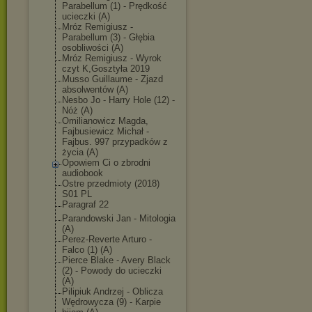
Parabellum (1) - Prędkość
ucieczki (A)
Mróz Remigiusz -
Parabellum (3) - Głębia
osobliwości (A)
Mróz Remigiusz - Wyrok
czyt K,Gosztyła 2019
Musso Guillaume - Zjazd
absolwentów (A)
Nesbo Jo - Harry Hole (12) -
Nóż (A)
Omilianowicz Magda,
Fajbusiewicz Michał -
Fajbus. 997 przypadków z
życia (A)
Opowiem Ci o zbrodni
audiobook
Ostre przedmioty (2018)
S01 PL
Paragraf 22
Parandowski Jan - Mitologia
(A)
Perez-Reverte Arturo -
Falco (1) (A)
Pierce Blake - Avery Black
(2) - Powody do ucieczki
(A)
Pilipiuk Andrzej - Oblicza
Wędrowycza (9) - Karpie