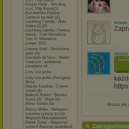
Książe Harry - Ten drugi
czyt. Filip Kosior(1)
Kuzawińska Paulina -
Zaklęcie na wiatr (A)
Lackberg Camilla - Złota
stream
klatka (1) (A)
Zap
Läckberg Camilla i Fexeus
Henrik - Cykl Mentalista
Tom 01 Mentalista
Langer 2023
Lapena Shari - Niechciany
gość (A)
qboola
Leonardo da Vinci - Walter
Isaacson - audiobook
Likwidator 44
Listy zza grobu
każd
Listy zza grobu (Remigiusz
Mróz)
http
Macios Karolina - Czarne
morze (A)
Małecki Robert - Bernard
Gross (2) - Wada (A)
Márai Sándor-Żar
Musisz się
Marcin Meller - Nietoperz i
suszone cytryny (czyta
Wojciech Mecwaldowski)
Marek Stelar - Niepamięć
Zaprzyjaźnion
czyta A.Bauman [audiobook