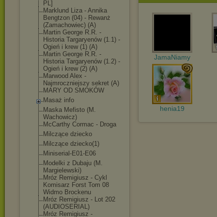
PL]
Marklund Liza - Annika
Bengtzon (04) - Rewanż
(Zamachowiec) (A)
Martin George R.R. -
Historia Targaryenów (1.1) -
Ogień i krew (1) (A)
Martin George R.R. -
JamaNiamy
Historia Targaryenów (1.2) -
Ogień i krew (2) (A)
Marwood Alex -
Najmroczniejszy sekret (A)
MARY OD SMOKÓW
Masaż info
henia19
Maska Mefisto (M.
Wachowicz)
McCarthy Cormac - Droga
Milczące dziecko
Milczące dziecko(1)
Miniserial-E01-E0
6
Modelki z Dubaju (M.
Margielewski)
Mróz Remigiusz - Cykl
Komisarz Forst Tom 08
Widmo Brockenu
Mróz Remigiusz - Lot 202
(AUDIOSERIAL)
Mróz Remigiusz -