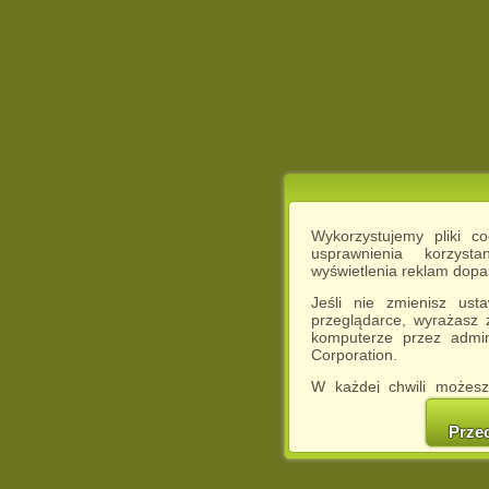
Wykorzystujemy pliki c
usprawnienia korzyst
wyświetlenia reklam dop
Jeśli nie zmienisz ust
przeglądarce, wyrażasz
komputerze przez admin
Corporation.
W każdej chwili możesz
cookies w swojej przeglą
w naszej Pol
Prze
http://chomikuj.pl/Polity
Jednocześnie informuje
może spowodować ogr