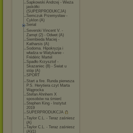
Sapkowski Andrzej - Wieża
jaskółki
(SUPERPRODUKCJA)
Semczuk Przemysław -
Cyklon (A)
Serial
Severski Vincent V. -
Zamęt (2) - Odwet (A)
Siembieda Maciej -
Katharsis (A)
Sodoma. Hipokryzja i
władza w Watykanie -
Frédéric Martel
Spadło Krzysztof -
Skazaniec (8) - Świat u
stóp (A)
SPORT
Start a fire. Runda pierwsza
P.S. Herytiera czyt Marta
Wągrocka
Stefan Ahnhem X
sposobów na śmierć
Stephen King - Instytut
2019
SUPERPRODUKCJA
Taylor C.L. - Teraz zaśniesz
(A)
Taylor C.L. - Teraz zaśniesz
(A)(1)