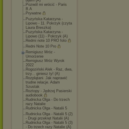
bijem (A)
Pozwól mi wrócić - Paris
B.A
Prywatne
Puzyńska Katarzyna -
Lipowo - 11. Pokrzyk (czyta
Laura Breszka)
Puzyńska Katarzyna -
Lipowo (11) - Pokrzyk (A)
Redmi note 10 PRO foto
Redni Note 10 Pro
Remigiusz Mróz -
Umorzenie
Remigiusz Mróz Wyrok
2022
Rogoziński Alek - Raz, dwa,
trzy... giniesz ty! (A)
Rozplątani. Jak naprawić
trudne relacje. Adam
Szustak
Roztopy - Jędrzej Pasierski
audiobook
Rudnicka Olga - Do trzech
razy Natalie
Rudnicka Olga - Natalii 5
Rudnicka Olga - Natalii 5 (2)
- Drugi przekręt Natalii (A)
Rudnicka Olga - Natalii 5 (3)
- Do trzech razy Natalie (A)