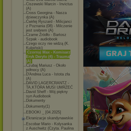
Ciszewski Marcin - Invictus
(A)
Cross Georgina - Nasza
dziewczynka (A)
Ćwirlej Ryszard - Milicjanci
z Poznania (08) - Milczenie
jest srebrem (A)
Czarne Źródło - Bartosz
Szpak - audiobook
Czego oczy nie widzą (K.
Kulpiński)
Czornyj Max - Komisarz
Eryk Deryło (4) - Trauma
(A)
Czubaj Mariusz - Około
północy (A)
D'Andrea Luca - Istota zła
(A)
DAVID LAGERCRANTZ -
TA,KTÓRA MUSI UMRZEĆ
David Sheff - Mój piękny
syn Audiobook
Dokumenty
Dokumenty(1)
EBOOKI _ [04.2025]
Ekranizacje skandynawskie
Escobar Mario - Kolysanka
z Auschwitz (Czyta. Paulina