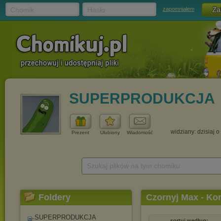
Chomik
Hasło
zapomniałem
SUPERPRODUKCJA
widziany: dzisiaj o
Prezent
Ulubiony
Wiadomość
Szukaj plików na tym chomiku
Foldery
Czornyj Max - Kom
SUPERPRODUKCJA
sortuj według: