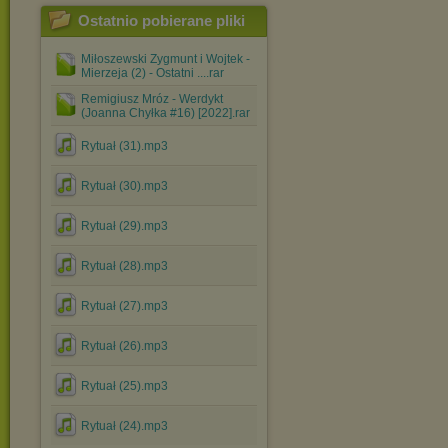
Ostatnio pobierane pliki
Miłoszewski Zygmunt i Wojtek -
Mierzeja (2) - Ostatni ....rar
Remigiusz Mróz - Werdykt
(Joanna Chyłka #16) [2022].rar
Rytuał (31).mp3
Rytuał (30).mp3
Rytuał (29).mp3
Rytuał (28).mp3
Rytuał (27).mp3
Rytuał (26).mp3
Rytuał (25).mp3
Rytuał (24).mp3