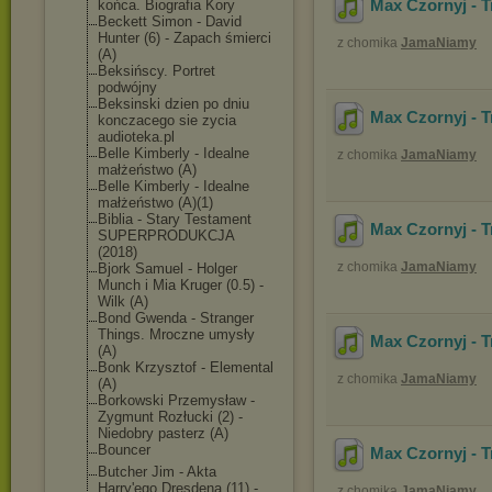
Max Czornyj - T
końca. Biografia Kory
Beckett Simon - David
Hunter (6) - Zapach śmierci
z chomika
JamaNiamy
(A)
Beksińscy. Portret
podwójny
Beksinski dzien po dniu
Max Czornyj - T
konczacego sie zycia
audioteka.pl
Belle Kimberly - Idealne
z chomika
JamaNiamy
małżeństwo (A)
Belle Kimberly - Idealne
małżeństwo (A)(1)
Biblia - Stary Testament
Max Czornyj - T
SUPERPRODUKCJA
(2018)
z chomika
JamaNiamy
Bjork Samuel - Holger
Munch i Mia Kruger (0.5) -
Wilk (A)
Bond Gwenda - Stranger
Things. Mroczne umysły
Max Czornyj - T
(A)
Bonk Krzysztof - Elemental
z chomika
JamaNiamy
(A)
Borkowski Przemysław -
Zygmunt Rozłucki (2) -
Niedobry pasterz (A)
Bouncer
Max Czornyj - T
Butcher Jim - Akta
Harry'ego Dresdena (11) -
z chomika
JamaNiamy