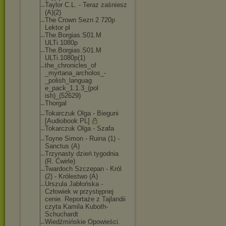
Taylor C.L. - Teraz zaśniesz
(A)(2)
The Crown Sezn 2 720p
Lektor pl
The.Borgias.S01.M
ULTi.1080p
The.Borgias.S01.M
ULTi.1080p(1)
the_chronicles_of
_myrtana_archolos
_-
_polish_languag
e_pack_1.1.3_(pol
ish)_(52629)
Thorgal
Tokarczuk Olga - Bieguni
[Audiobook PL]
Tokarczuk Olga - Szafa
Toyne Simon - Ruina (1) -
Sanctus (A)
Trzynasty dzień tygodnia
(R. Ćwirle)
Twardoch Szczepan - Król
(2) - Królestwo (A)
Urszula Jabłońska -
Człowiek w przystępnej
cenie. Reportaże z Tajlandii
czyta Kamila Kuboth-
Schuchardt
Wiedźmińskie Opowieści.