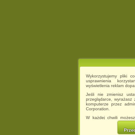
Wykorzystujemy pliki c
usprawnienia korzyst
wyświetlenia reklam dop
Jeśli nie zmienisz ust
przeglądarce, wyrażasz
komputerze przez admin
Corporation.
W każdej chwili możesz
cookies w swojej przeglą
w naszej Pol
Prze
http://chomikuj.pl/Polity