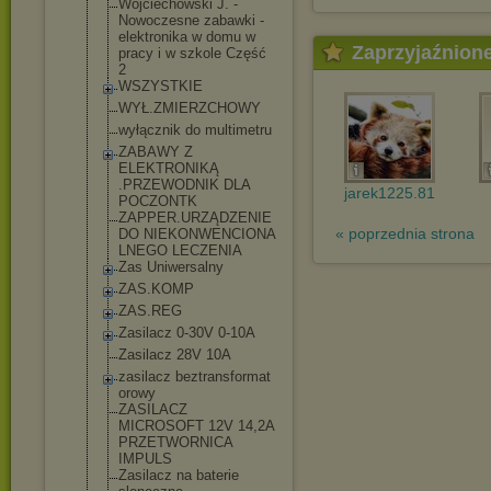
Wojciechowski J. -
Nowoczesne zabawki -
elektronika w domu w
Zaprzyjaźnion
pracy i w szkole Część
2
WSZYSTKIE
WYŁ.ZMIERZCHOW
Y
wyłącznik do multimetru
ZABAWY Z
ELEKTRONIKĄ
.PRZEWODNIK DLA
jarek1225.81
POCZONTK
ZAPPER.URZĄDZE
NIE
« poprzednia strona
DO NIEKONWENCIONA
LNEGO LECZENIA
Zas Uniwersalny
ZAS.KOMP
ZAS.REG
Zasilacz 0-30V 0-10A
Zasilacz 28V 10A
zasilacz beztransformat
orowy
ZASILACZ
MICROSOFT 12V 14,2A
PRZETWORNICA
IMPULS
Zasilacz na baterie