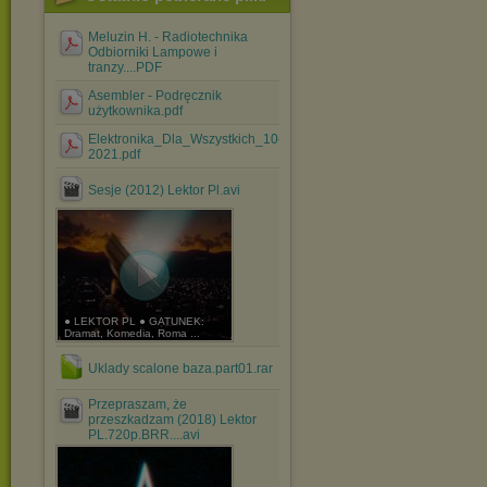
Meluzin H. - Radiotechnika
Odbiorniki Lampowe i
tranzy....PDF
Asembler - Podręcznik
użytkownika.pdf
Elektronika_Dla_Wszystkich_10-
2021.pdf
Sesje (2012) Lektor Pl.avi
● LEKTOR PL ● GATUNEK:
Dramat, Komedia, Roma ...
Uklady scalone baza.part01.rar
Przepraszam, że
przeszkadzam (2018) Lektor
PL.720p.BRR....avi