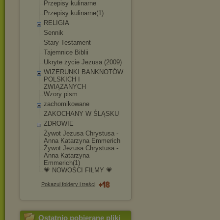
Przepisy kulinarne
Przepisy kulinarne(1)
RELIGIA
Sennik
Stary Testament
Tajemnice Biblii
Ukryte życie Jezusa (2009)
WIZERUNKI BANKNOTÓW
POLSKICH I
ZWIĄZANYCH
Wzory pism
zachomikowane
ZAKOCHANY W ŚLĄSKU
ZDROWIE
Żywot Jezusa Chrystusa -
Anna Katarzyna Emmerich
Żywot Jezusa Chrystusa -
Anna Katarzyna
Emmerich(1)
💗 NOWOSCI FILMY 💗
Pokazuj foldery i treści
Ostatnio pobierane pliki