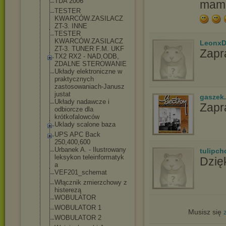
TDA 2006
mam 
TESTER
KWARCÓW.ZASILA
CZ
ZT-3. INNE
TESTER
KWARCÓW.ZASILA
CZ
LeonxD
ZT-3. TUNER F.M. UKF
Zapr
TX2 RX2 - NAD,ODB,
ZDALNE STEROWANIE
Układy elektroniczne w
praktycznych
zastosowaniach
-Janusz
justat
gaszek.
Układy nadawcze i
Zapr
odbiorcze dla
krótkofalowców
Uklady scalone baza
UPS APC Back
250,400,600
Urbanek A. - Ilustrowany
tulipch
leksykon teleinformatyk
Dzię
a
VEF201_schemat
Włącznik zmierzchowy z
histerezą
WOBULATOR
WOBULATOR 1
Musisz się
WOBULATOR 2