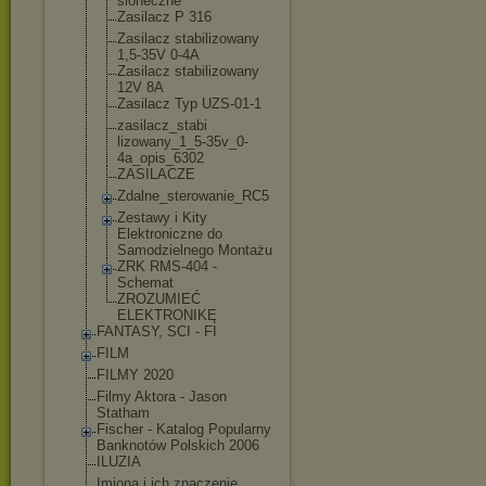
sloneczne
Zasilacz P 316
Zasilacz stabilizowany
1,5-35V 0-4A
Zasilacz stabilizowany
12V 8A
Zasilacz Typ UZS-01-1
zasilacz_stabi
lizowany_1_5-3
5v_0-
4a_opis_6
302
ZASILACZE
Zdalne_sterowa
nie_RC5
Zestawy i Kity
Elektroniczne do
Samodzielnego Montażu
ZRK RMS-404 -
Schemat
ZROZUMIEĆ
ELEKTRONIKĘ
FANTASY, SCI - FI
FILM
FILMY 2020
Filmy Aktora - Jason
Statham
Fischer - Katalog Popularny
Banknotów Polskich 2006
ILUZIA
Imiona i ich znaczenie