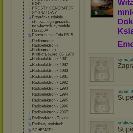
Wit
IONY
PROSTY GENERATOR
mn
SYGNAŁOWY
Przeróbka zdalnie
Dok
sterowanego gniazdka
na włącznik żyrandola
Ksią
HS2260A
Przestrojenie Tola R615
Radioamator -
Emo
Radioelektroni
k
Radioamator i
Krótkofalowiec
_06_1970
Radioelektroni
k 1981
xymoja
Zapr
Radioelektroni
k 1982
Radioelektroni
k 1983
Radioelektroni
k 1991
Radioelektroni
k 1992
Radioelektroni
k 1993
jayami
Radioelektroni
k 1994
Supe
Radioelektroni
k 1995
Radioelektroni
k 1996
Radioelektroni
k 2007
Radiotelefon - Tukan
ramiwo
Radiowy podsłuch
Supe
SCHEMATY