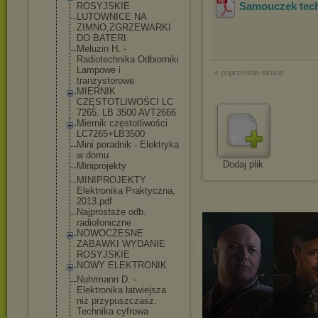
Samouczek tech
ROSYJSKIE
LUTOWNICE NA
ZIMNO,ZGRZEWAR
KI
DO BATERI
Meluzin H. -
Radiotechnika Odbiorniki
Lampowe i
« poprzednia strona
tranzystorowe
MIERNIK
CZĘSTOTLIWOŚCI LC
7265. LB 3500 AVT2666
Miernik częstotliwości
LC7265+LB3500
Mini poradnik - Elektryka
w domu
Dodaj plik
Miniprojekty
MINIPROJEKTY
Elektronika Praktyczna,
2013.pdf
Najprostsze odb.
radiofoniczne
NOWOCZESNE
ZABAWKI WYDANIE
ROSYJSKIE
NOWY ELEKTRONIK
Nuhrmann D. -
Elektronika łatwiejsza
niż przypuszczasz.
Technika cyfrowa