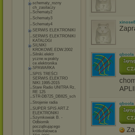
schematy_rozny
ch_zasilaczy
Schematy2
Schematy3
xinose
Schematy4
Zapr
SERWIS ELEKTRONIKI
SERWIS ELEKTRONIKI
KATALOGI
SILNIKI
KROKOWE.EDW.20
02
Silniki.elektr
qboola
yczne.w.prakty
ce.elektronika
SPAWARKA
SPIS TREŚCI
SERWIS.ELEKTRO
cho
NIKI.1995-2015
APL
Stare Radio UNITRA Rz,
RE 125
STR-DB725_DB82
5_sch
Strojenie radia
qboola
SUPER SPIS ART.Z
ELEKTRONIKI
Szymkowiak B. -
Odbiornik
początkującego
Za
krótkofalowca