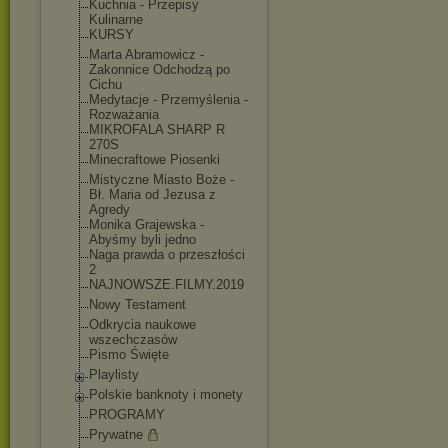
Kuchnia - Przepisy
Kulinarne
KURSY
Marta Abramowicz -
Zakonnice Odchodzą po
Cichu
Medytacje - Przemyślenia -
Rozważania
MIKROFALA SHARP R
270S
Minecraftowe Piosenki
Mistyczne Miasto Boże -
Bł. Maria od Jezusa z
Agredy
Monika Grajewska -
Abyśmy byli jedno
Naga prawda o przeszłości
2
NAJNOWSZE.FILMY.2
019
Nowy Testament
Odkrycia naukowe
wszechczasów
Pismo Święte
Playlisty
Polskie banknoty i monety
PROGRAMY
Prywatne