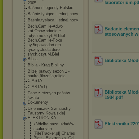
laboratorium
.p
2005
Baśnie i Legendy Polskie
Baśnie tysiąca i jednej nocy
Basnie.tysiaca.i.
jednej.nocy
Bech.Camille-Adwo
Badanie element
kat.Opowiadanie.e
stosowanych w 
rotyczne.czyt.M.B
iel
Bech.Camille-Poku
sy.5opowiadań.ero
tycznych.dla.doro
słych.czyt.M.Biel
Biblia
Biblioteka Młod
Biblia - Krąg Biblijny
Bliżej prawdy sezon 1 -
nauka,filozofia,r
eligia
CIASTA
CIASTA(1)
Biblioteka Młod
Dane z różnych państw
1984
.pdf
świata
Dokumenty
Dzienniczek Św. siostry
Faustyny Kowalskiej
ELEKTRONIKA
Elektronika 220
• Wielka baza układów
scalonych
[FileTracker.p
l] Charles
Platt - Elektronika. Od