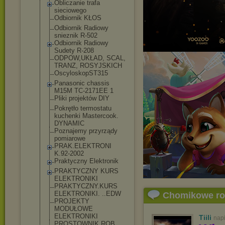
Obliczanie trafa
sieciowego
Odbiornik KŁOS
Odbiornik Radiowy
snieznik R-502
Odbiornik Radiowy
Sudety R-208
ODPOW,UKŁAD, SCAL,
TRANZ, ROSYJSKICH
OscyloskopST31
5
Panasonic chassis
M15M TC-2171EE 1
Pliki projektów DIY
Pokrętło termostatu
kuchenki Mastercook.
DYNAMIC
Poznajemy przyrządy
pomiarowe
PRAK.ELEKTRONI
K.92-2002
Praktyczny Elektronik
PRAKTYCZNY KURS
ELEKTRONIKI
PRAKTYCZNY.KUR
S
ELEKTRONIKI. ..EDW
Chomikowe r
PROJEKTY
MODUŁOWE
ELEKTRONIKI
Tiili
nap
PROSTOWNIK,ROB