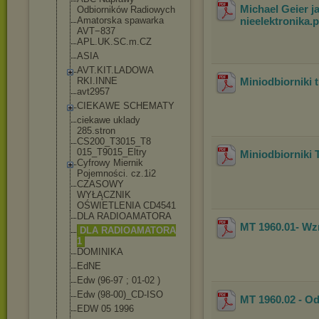
Michael Geier j
Odbiorników Radiowych
Amatorska spawarka
nieelektronika
.
AVT−837
APL.UK.SC.m.CZ
ASIA
AVT.KIT.LADOWA
RKI.INNE
Miniodbiorniki 
avt2957
CIEKAWE SCHEMATY
ciekawe uklady
285.stron
CS200_T3015_T8
015_T9015_Eltr
y
Miniodbiorniki
Cyfrowy Miernik
Pojemności. cz.1i2
CZASOWY
WYŁĄCZNIK
OŚWIETLENIA CD4541
DLA RADIOAMATORA
MT 1960.01- Wz
DLA RADIOAMATORA
1
DOMINIKA
EdNE
Edw (96-97 ; 01-02 )
Edw (98-00)_CD-ISO
MT 1960.02 - O
EDW 05 1996