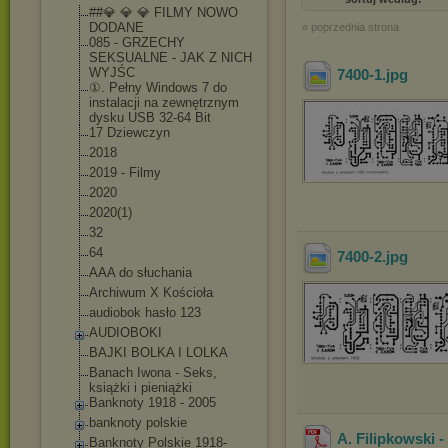
##💎 💎 💎 FILMY NOWO
DODANE
« poprzednia strona
085 - GRZECHY
SEKSUALNE - JAK Z NICH
WYJŚC
7400-1
.jpg
①. Pełny Windows 7 do
instalacji na zewnętrznym
dysku USB 32-64 Bit
17 Dziewczyn
2018
2019 - Filmy
2020
2020(1)
32
64
7400-2
.jpg
AAA do słuchania
Archiwum X Kościoła
audiobok hasło 123
AUDIOBOKI
BAJKI BOLKA I LOLKA
Banach Iwona - Seks,
książki i pieniążki
Banknoty 1918 - 2005
banknoty polskie
A. Filipkowski 
Banknoty Polskie 1918-