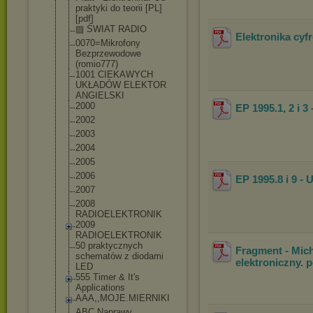
praktyki do teorii [PL]
[pdf]
▨ ŚWIAT RADIO
Elektronika cyf
0070=Mikrofony
Bezprzewodowe
(romio777)
1001 CIEKAWYCH
UKŁADÓW ELEKTOR
ANGIELSKI
2000
EP 1995.1, 2 i 3
2002
2003
2004
2005
2006
EP 1995.8 i 9 -
2007
2008
RADIOELEKTRONI
K
2009
RADIOELEKTRONI
K
50 praktycznych
Fragment - Mich
schematów z diodami
elektroniczny. p
LED
555 Timer & It's
Applications
AAA,,MOJE.MIER
NIKI
ABC Naprawy