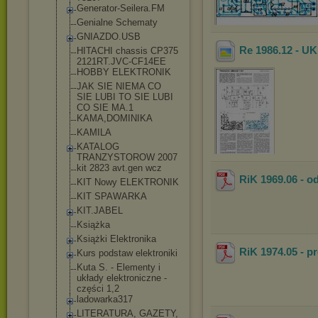
Generator-Seil
era.FM
Genialne Schematy
GNIAZDO.USB
Re 1986.12 - U
HITACHI chassis CP375
2121RT.JVC-CF1
4EE
HOBBY ELEKTRONIK
JAK SIE NIEMA CO
SIE LUBI TO SIE LUBI
CO SIE MA.1
KAMA,DOMINIKA
KAMILA
KATALOG
TRANZYSTOROW 2007
kit 2823 avt.gen wcz
RiK 1969.06 - o
KIT Nowy ELEKTRONIK
KIT SPAWARKA
KIT.JABEL
Książka
Książki Elektronika
RiK 1974.05 - p
Kurs podstaw elektroniki
Kuta S. - Elementy i
układy elektroniczne -
części 1,2
ladowarka317
LITERATURA, GAZETY,