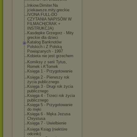
Inkiow.Dimiter.Na
jciekawsze.mity.g
reckie
IVONA FULL-DO
CZYTANIA NAPISÓW W
FILMACH(CRAK +
INSTRUKCJA)
Kasdepke Grzegorz - Mity
greckie dla dzieci
Katalog Banknotów
Polskich i Z Polską
Powiązanych - 1997
Kobieta nie jest grzechem
Komiksy z serii Tytus,
Romek i A'Tomek
Księga 1 - Przygotowanie
Księga 2 - Pierwszy rok
życia publicznego
Księga 3 - Drugi rok życia
publicznego
Księga 4 - Trzeci rok życia
publicznego
Księga 5 - Przygotowanie
do męki
Księga 6 - Męka Jezusa
Chrystusa
Księga 7 - Uwielbienie
Księga Ksiąg (niektóre
odcinki)