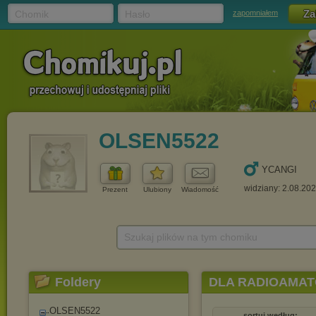
Chomik
Hasło
zapomniałem
OLSEN5522
YCANGI
widziany: 2.08.20
Prezent
Ulubiony
Wiadomość
Szukaj plików na tym chomiku
Foldery
DLA RADIOAMAT
OLSEN5522
sortuj według: