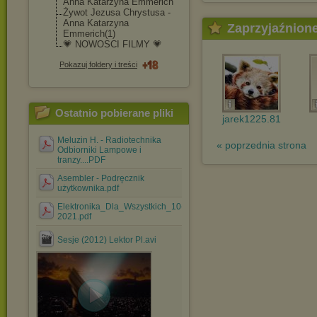
Anna Katarzyna Emmerich
Żywot Jezusa Chrystusa -
Anna Katarzyna
Zaprzyjaźnion
Emmerich(1)
💗 NOWOSCI FILMY 💗
Pokazuj foldery i treści
Ostatnio pobierane pliki
jarek1225.81
Meluzin H. - Radiotechnika
« poprzednia strona
Odbiorniki Lampowe i
tranzy....PDF
Asembler - Podręcznik
użytkownika.pdf
Elektronika_Dla_Wszystkich_10-
2021.pdf
Sesje (2012) Lektor Pl.avi