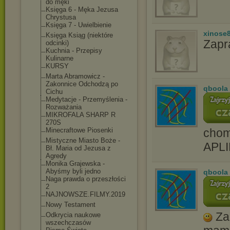
do męki
Księga 6 - Męka Jezusa
Chrystusa
Księga 7 - Uwielbienie
xinose
Księga Ksiąg (niektóre
Zapr
odcinki)
Kuchnia - Przepisy
Kulinarne
KURSY
Marta Abramowicz -
Zakonnice Odchodzą po
qboola
Cichu
Medytacje - Przemyślenia -
Rozważania
MIKROFALA SHARP R
270S
Minecraftowe Piosenki
cho
Mistyczne Miasto Boże -
APL
Bł. Maria od Jezusa z
Agredy
Monika Grajewska -
Abyśmy byli jedno
qboola
Naga prawda o przeszłości
2
NAJNOWSZE.FILMY.2
019
Nowy Testament
Za
Odkrycia naukowe
wszechczasów