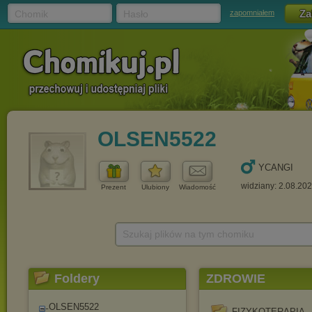
Chomik
Hasło
zapomniałem
OLSEN5522
YCANGI
widziany: 2.08.20
Prezent
Ulubiony
Wiadomość
Szukaj plików na tym chomiku
Foldery
ZDROWIE
OLSEN5522
FIZYKOTERAPIA