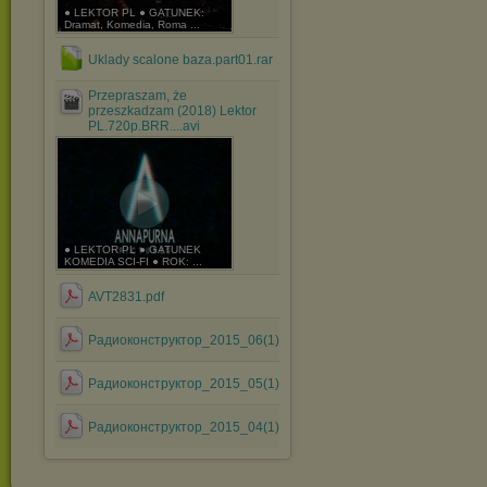
● LEKTOR PL ● GATUNEK:
Dramat, Komedia, Roma ...
Uklady scalone baza.part01.rar
Przepraszam, że
przeszkadzam (2018) Lektor
PL.720p.BRR....avi
● LEKTOR PL ● GATUNEK
KOMEDIA SCI-FI ● ROK: ...
AVT2831.pdf
Радиоконструктор_2015_06(1).pdf
Радиоконструктор_2015_05(1).pdf
Радиоконструктор_2015_04(1).pdf