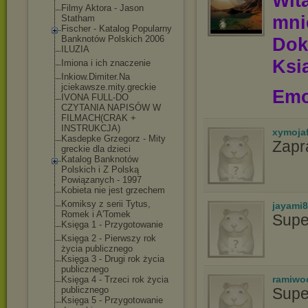
Wit
Filmy Aktora - Jason
mn
Statham
Fischer - Katalog Popularny
Banknotów Polskich 2006
Dok
ILUZIA
Ksią
Imiona i ich znaczenie
Inkiow.Dimiter.Na
jciekawsze.mity.g
reckie
Emo
IVONA FULL-DO
CZYTANIA NAPISÓW W
FILMACH(CRAK +
INSTRUKCJA)
xymoja
Kasdepke Grzegorz - Mity
Zapr
greckie dla dzieci
Katalog Banknotów
Polskich i Z Polską
Powiązanych - 1997
Kobieta nie jest grzechem
Komiksy z serii Tytus,
jayami
Romek i A'Tomek
Supe
Księga 1 - Przygotowanie
Księga 2 - Pierwszy rok
życia publicznego
Księga 3 - Drugi rok życia
publicznego
ramiwo
Księga 4 - Trzeci rok życia
publicznego
Supe
Księga 5 - Przygotowanie