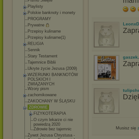
mam 
Pismo Święte
Playlisty
Polskie banknoty i monety
PROGRAMY
LeonxD
Prywatne
Zapr
Przepisy kulinarne
Przepisy kulinarne(1)
RELIGIA
Sennik
Stary Testament
gaszek.
Zapr
Tajemnice Biblii
Ukryte życie Jezusa (2009)
WIZERUNKI BANKNOTÓW
POLSKICH I
ZWIĄZANYCH
Wzory pism
tulipch
zachomikowane
Dzię
ZAKOCHANY W ŚLĄSKU
ZDROWIE
FIZYKOTERAPIA
O czym lekarze ci nie
powiedzą 2020
Musisz się
Zdrowie bez tajemnic
Żywot Jezusa Chrystusa -