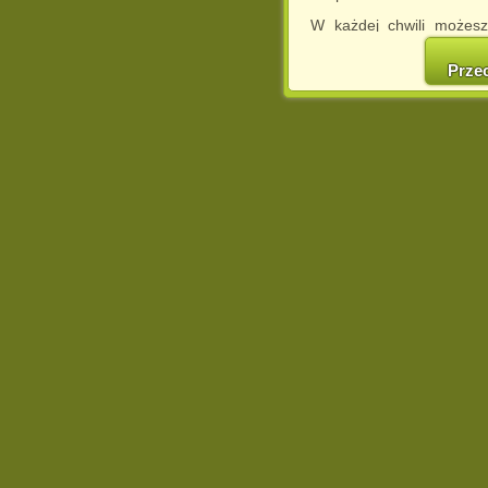
W każdej chwili możesz
cookies w swojej przeglą
w naszej Pol
Prze
http://chomikuj.pl/Polity
Jednocześnie informuje
może spowodować ogr
Chomikuj.pl.
W przypadku braku twojej
prosimy o opuszczenie se
Wykorzystanie plików c
(dostosowanie reklam do
działań marketingowych).
Wyrażenie sprzeciwu spo
będzie dopasowana do Tw
wyświetlona przypadkowo
Istnieje możliwość zmian
sposób uniemożliwiając
urządzeniu końcowym. M
dokonując odpowiednich
internetowej.
Pełną informację na 
http://chomikuj.pl/Polity