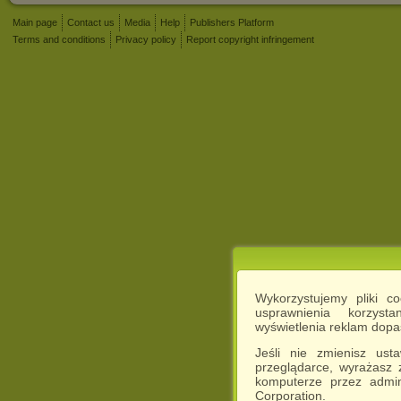
Main page
Contact us
Media
Help
Publishers Platform
Terms and conditions
Privacy policy
Report copyright infringement
Wykorzystujemy pliki c
usprawnienia korzyst
wyświetlenia reklam dop
Jeśli nie zmienisz ust
przeglądarce, wyrażasz
komputerze przez admin
Corporation.