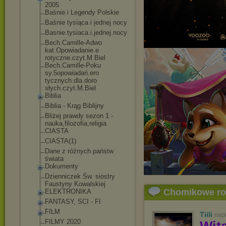
2005
Baśnie i Legendy Polskie
Baśnie tysiąca i jednej nocy
Basnie.tysiaca.i.
jednej.nocy
Bech.Camille-Adwo
kat.Opowiadanie.e
rotyczne.czyt.M.B
iel
Bech.Camille-Poku
sy.5opowiadań.ero
tycznych.dla.doro
słych.czyt.M.Biel
Biblia
Biblia - Krąg Biblijny
Bliżej prawdy sezon 1 -
nauka,filozofia,r
eligia
CIASTA
CIASTA(1)
Dane z różnych państw
świata
Dokumenty
Dzienniczek Św. siostry
Faustyny Kowalskiej
Chomikowe r
ELEKTRONIKA
FANTASY, SCI - FI
FILM
Tiili
nap
FILMY 2020