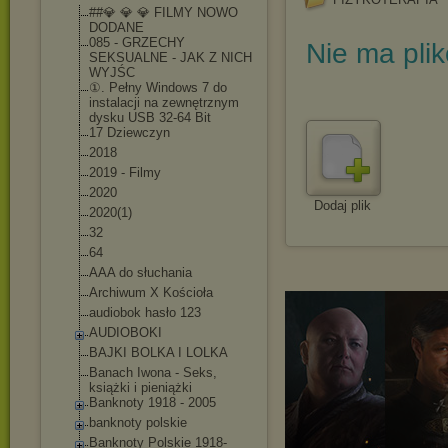
##💎 💎 💎 FILMY NOWO
DODANE
085 - GRZECHY
Nie ma pli
SEKSUALNE - JAK Z NICH
WYJŚC
①. Pełny Windows 7 do
instalacji na zewnętrznym
dysku USB 32-64 Bit
17 Dziewczyn
2018
2019 - Filmy
2020
Dodaj plik
2020(1)
32
64
AAA do słuchania
Archiwum X Kościoła
audiobok hasło 123
AUDIOBOKI
BAJKI BOLKA I LOLKA
Banach Iwona - Seks,
książki i pieniążki
Banknoty 1918 - 2005
banknoty polskie
Banknoty Polskie 1918-