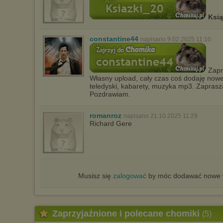
Ksi
constantine44
napisano 9.02.2025 11:10
Zapr
Własny upload, cały czas coś dodaję noweg
teledyski, kabarety, muzyka mp3. Zaprasz
Pozdrawiam.
romanroz
napisano 21.10.2025 11:29
Richard Gere
Musisz się
zalogować
by móc dodawać nowe w
Zaprzyjaźnione i polecane chomiki
(5)