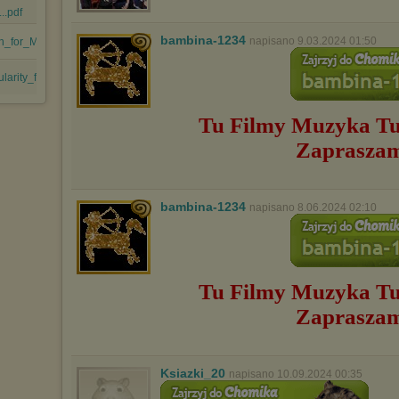
..pdf
bambina-1234
napisano 9.03.2024 01:50
_for_Multimedi....pdf
ity_for_Digit....pdf
Tu Filmy Muzyka
Tu
Zaprasza
bambina-1234
napisano 8.06.2024 02:10
Tu Filmy Muzyka
Tu
Zaprasza
Ksiazki_20
napisano 10.09.2024 00:35