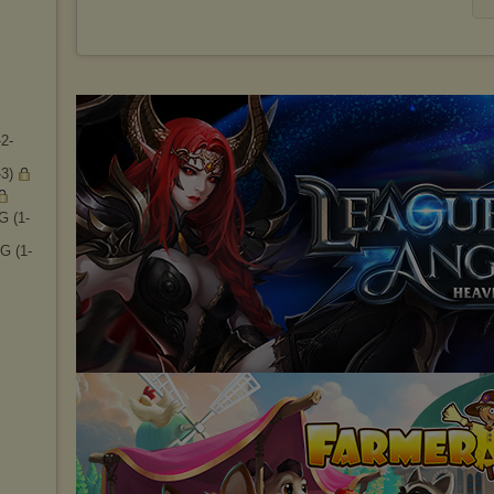
2-
3)
G (1-
G (1-