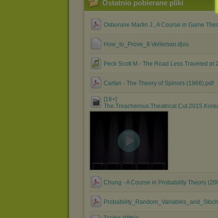
Ostatnio pobierane pliki
Osborune Martin J., A Course in Game Theo
How_to_Prove_It-Velleman.djvu
Peck Scott M - The Road Less Traveled pt
Cartan - The Theory of Spinors (1966).pdf
[18+]
The.Treacherous.Theatrical.Cut.2015.Kore
Chung - A Course in Probability Theory (20
Probability_Random_Variables_and_Stochas