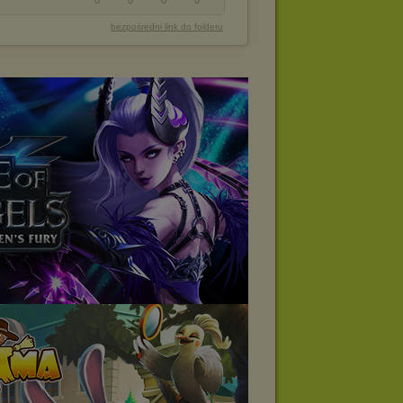
0
0
0
0
bezpośredni link do folderu