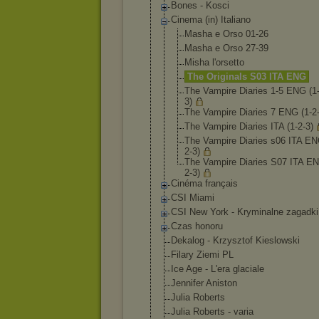
Bones - Kosci
Cinema (in) Italiano
Masha e Orso 01-26
Masha e Orso 27-39
Misha l'orsetto
The Originals S03 ITA ENG
The Vampire Diaries 1-5 ENG (1-
3)
The Vampire Diaries 7 ENG (1-2-
The Vampire Diaries ITA (1-2-3)
The Vampire Diaries s06 ITA EN
2-3)
The Vampire Diaries S07 ITA EN
2-3)
Cinéma français
CSI Miami
CSI New York - Kryminalne zagadki
Czas honoru
Dekalog - Krzysztof Kieslowski
Filary Ziemi PL
Ice Age - L'era glaciale
Jennifer Aniston
Julia Roberts
Julia Roberts - varia