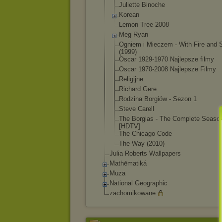
Juliette Binoche
Korean
Lemon Tree 2008
Meg Ryan
Ogniem i Mieczem - With Fire and 
(1999)
Oscar 1929-1970 Najlepsze filmy
Oscar 1970-2008 Najlepsze Filmy
Religijne
Richard Gere
Rodzina Borgiów - Sezon 1
Steve Carell
The Borgias - The Complete Seaso
[HDTV]
The Chicago Code
The Way (2010)
Julia Roberts Wallpapers
Mathēmatiká
Muza
National Geographic
zachomikowane