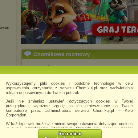
Sword
Chomikowe rozmowy
wagnerka9595
napisano 22.07.2020 18:51
n 1
Wykorzystujemy pliki cookies i podobne technologie w celu
usprawnienia korzystania z serwisu Chomikuj.pl oraz wyświetlenia
reklam dopasowanych do Twoich potrzeb.
Jeśli nie zmienisz ustawień dotyczących cookies w Twojej
przeglądarce, wyrażasz zgodę na ich umieszczanie na Twoim
komputerze przez administratora serwisu Chomikuj.pl – Kelo
Corporation.
W każdej chwili możesz zmienić swoje ustawienia dotyczące cookies
w swojej przeglądarce internetowej. Dowiedz się więcej w naszej
Polityce Prywatności -
http://chomikuj.pl/PolitykaPrywatnosci.aspx
.
Rozumiem