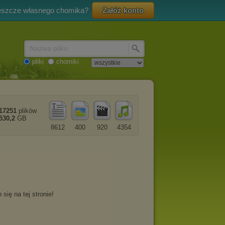
eszcze własnego chomika?
Załóż konto
Nazwa pliku
pliki
chomiki
17251
plików
530,2
GB
8612
400
920
4354