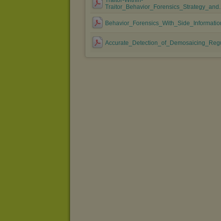
Traitor-Within-
Traitor_Behavior_Forensics_Strategy_and..
Behavior_Forensics_With_Side_Information
Accurate_Detection_of_Demosaicing_Regular