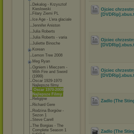
Dekalog - Krzysztof
Kieslowski
Ojciec chrzestn
Filary Ziemi PL
[DVDRip].xbus
.
Ice Age - L'era glaciale
Jennifer Aniston
Julia Roberts
Julia Roberts - varia
Ojciec chrzestn
Juliette Binoche
[DVDRip].xbus
.
Korean
Lemon Tree 2008
Meg Ryan
Ogniem i Mieczem -
Ojciec chrzestn
With Fire and Sword
[DVDRip].xbus
.
(1999)
Oscar 1929-1970
Najlepsze filmy
Oscar 1970-2008
Najlepsze Filmy
Religijne
Zadlo (The Stin
Richard Gere
Rodzina Borgiów -
Sezon 1
Steve Carell
The Borgias - The
Complete Season 1
Zadlo (The Stin