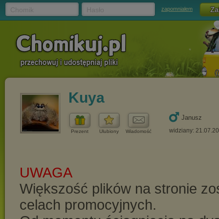
Chomik
Hasło
zapomniałem
Kuya
Janusz
widziany: 21.07.2
Prezent
Ulubiony
Wiadomość