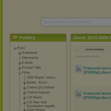
Szukaj plików na tym chomiku
Foldery
Oscar 1970-2008 
Kuya
sortuj według:
Audiobook
« poprzednia strona
Dokumenty
E-booki
Eckhart Tolle
Francuski laczn
[DVDRip].xbus
.
Filmy
1920 Wojna i milosc
Bones - Kosci
Cinema (in) Italiano
Cinéma français
Francuski laczn
CSI Miami
[DVDRip].xbus
.
CSI New York -
Kryminalne zagadki
Czas honoru