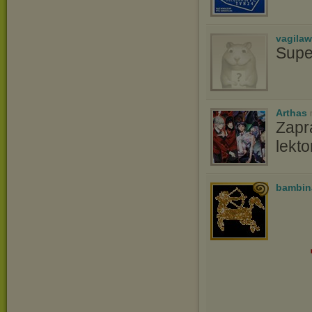
vagila
Supe
Arthas
Zapr
lekt
bambin