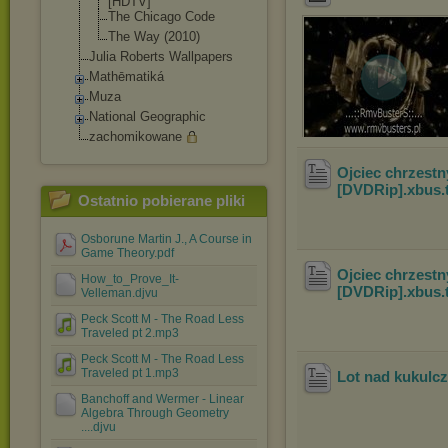
[HDTV]
The Chicago Code
The Way (2010)
Julia Roberts Wallpapers
Mathēmatiká
Muza
National Geographic
zachomikowane
Ojciec chrzestny
[DVDRip].xbus
.
Ostatnio pobierane pliki
Osborune Martin J., A Course in
Game Theory.pdf
Ojciec chrzestny
How_to_Prove_It-
[DVDRip].xbus
.
Velleman.djvu
Peck Scott M - The Road Less
Traveled pt 2.mp3
Peck Scott M - The Road Less
Traveled pt 1.mp3
Lot nad kukulc
Banchoff and Wermer - Linear
Algebra Through Geometry
....djvu