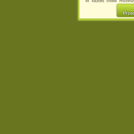
W każdej chwili możesz
cookies w swojej przeglą
w naszej Pol
Prze
http://chomikuj.pl/Polity
Jednocześnie informuje
może spowodować ogr
Chomikuj.pl.
W przypadku braku twojej
prosimy o opuszczenie se
Wykorzystanie plików c
(dostosowanie reklam do
działań marketingowych).
Wyrażenie sprzeciwu spo
będzie dopasowana do Tw
wyświetlona przypadkowo
Istnieje możliwość zmian
sposób uniemożliwiając
urządzeniu końcowym. M
dokonując odpowiednich
internetowej.
Pełną informację na 
http://chomikuj.pl/Polity