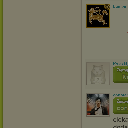
bambin
Ksiazki
consta
ciek
doda