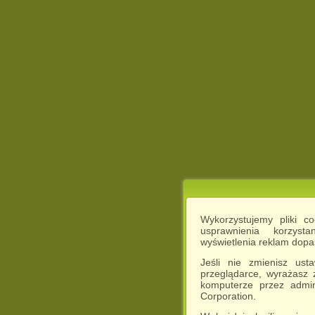
Wykorzystujemy pliki c
usprawnienia korzyst
wyświetlenia reklam dop
Jeśli nie zmienisz ust
przeglądarce, wyrażasz
komputerze przez admin
Corporation.