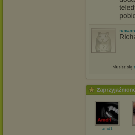
tele
pobi
romanr
Rich
Musisz się
Zaprzyjaźnion
amd1