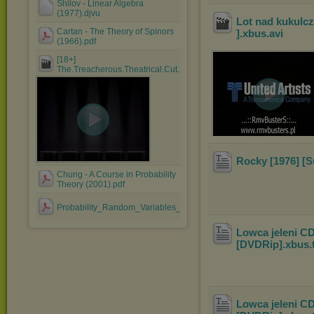
Shilov - Linear Algebra
(1977).djvu
Lot nad kukulc
Cartan - The Theory of Spinors
].xbus
.avi
(1966).pdf
[18+]
The.Treacherous.Theatrical.Cut.2015.Korean.DVDRi....mkv
Rocky [1976] [
Chung - A Course in Probability
Theory (2001).pdf
Probability_Random_Variables_and_Stochastic_Processes-....pdf
Lowca jeleni CD
[DVDRip].xbus
.
Lowca jeleni CD