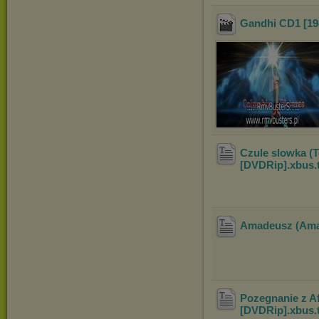
Gandhi CD1 [19
Czule slowka (T
[DVDRip].xbus
.
Amadeusz (Amad
Pozegnanie z Af
[DVDRip].xbus
.