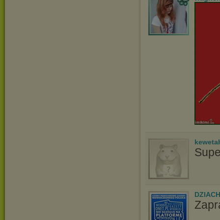
keweta
Supe
DZIAC
Zapr