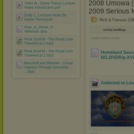
2008 Umowa (
Yildiz M., Game Theory Lecture
Notes Introduction.pdf
2009 Serious 
Duffy J., Lectures Note On
Game Theory.pdf
Rich & Famous (19
How_to_Prove_It-
sortuj według:
Velleman.djvu
« poprzednia strona
Peck Scott M - The Road Less
Traveled pt 2.mp3
Peck Scott M - The Road Less
Homeland Secur
Traveled pt 1.mp3
NG.DVDRip.XV
Banchoff and Wermer - Linear
Algebra Through Geometry
....djvu
Addicted to Lov