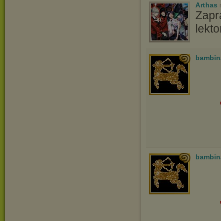
Arthas
Zapr
lekt
bambin
bambin