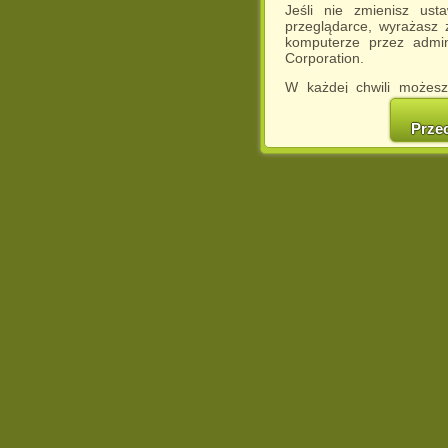
Jeśli nie zmienisz ust
przeglądarce, wyrażasz
komputerze przez admin
Corporation.
W każdej chwili możesz
cookies w swojej przeglą
w naszej Pol
Prze
http://chomikuj.pl/Polity
Jednocześnie informuje
może spowodować ogr
Chomikuj.pl.
W przypadku braku twojej
prosimy o opuszczenie se
Wykorzystanie plików c
(dostosowanie reklam do
działań marketingowych).
Wyrażenie sprzeciwu spo
będzie dopasowana do Tw
wyświetlona przypadkowo
Istnieje możliwość zmian
sposób uniemożliwiając
urządzeniu końcowym. M
dokonując odpowiednich