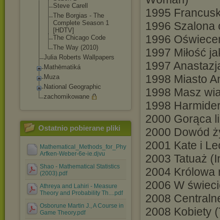
Steve Carell
1995 Francusk
The Borgias - The
Complete Season 1
1996 Szalona 
[HDTV]
1996 Oświecen
The Chicago Code
The Way (2010)
1997 Miłość ja
Julia Roberts Wallpapers
1997 Anastazj
Mathēmatiká
1998 Miasto An
Muza
National Geographic
1998 Masz wia
zachomikowane
1998 Harmider 
2000 Gorąca l
Ostatnio pobierane pliki
2000 Dowód życ
2001 Kate i Le
Mathematical_Methods_for_Physicists-
Arfken-Weber-6e-ie.djvu
2003 Tatuaż (I
Shao - Mathematical Statistics
2004 Królowa r
(2003).pdf
2006 W świeci
Athreya and Lahiri - Measure
Theory and Probability Th....pdf
2008 Centraln
Osborune Martin J., A Course in
2008 Kobiety
Game Theory.pdf