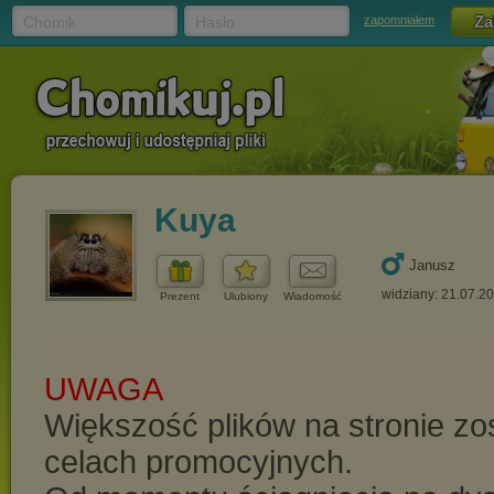
Chomik
Hasło
zapomniałem
Kuya
Janusz
widziany: 21.07.2
Prezent
Ulubiony
Wiadomość