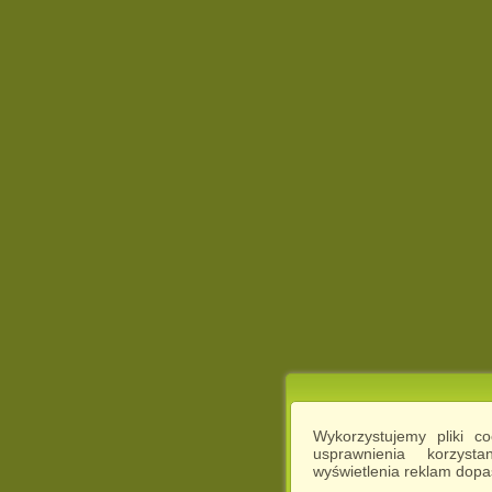
Wykorzystujemy pliki c
usprawnienia korzyst
wyświetlenia reklam dop