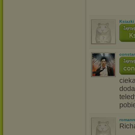
Ksiazki
consta
ciek
doda
tele
pobi
romanr
Rich