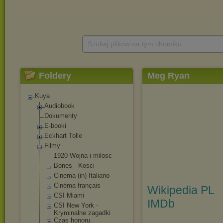
Szukaj plików na tym chomiku
Foldery
Meg Ryan
Kuya
Audiobook
Dokumenty
E-booki
Eckhart Tolle
Filmy
1920 Wojna i milosc
Bones - Kosci
Cinema (in) Italiano
Cinéma français
Wikipedia PL
CSI Miami
IMDb
CSI New York -
Kryminalne zagadki
Czas honoru