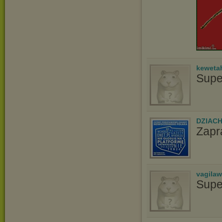
keweta
Supe
DZIAC
Zapr
vagila
Supe