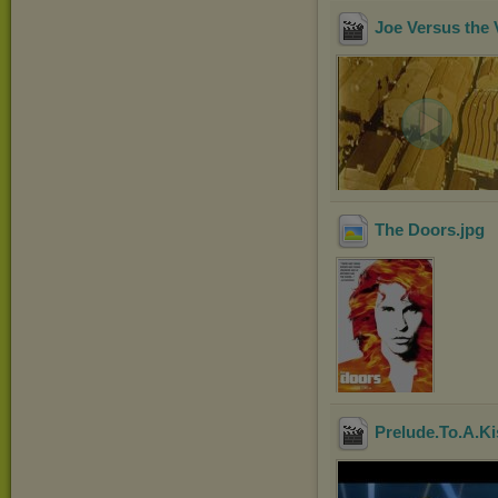
Joe Versus the
The Doors
.jpg
Prelude.To.A.K