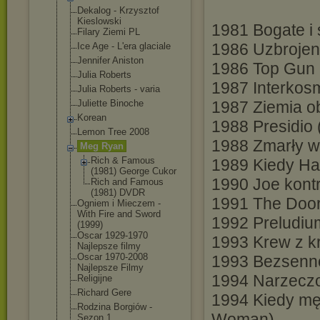
Dekalog - Krzysztof
Kieslowski
1981 Bogate i
Filary Ziemi PL
1986 Uzbrojen
Ice Age - L'era glaciale
Jennifer Aniston
1986 Top Gun
Julia Roberts
1987 Interkos
Julia Roberts - varia
Juliette Binoche
1987 Ziemia o
Korean
1988 Presidio 
Lemon Tree 2008
1988 Zmarły w 
Meg Ryan
Rich & Famous
1989 Kiedy Har
(1981) George Cukor
1990 Joe kont
Rich and Famous
(1981) DVDR
1991 The Doo
Ogniem i Mieczem -
With Fire and Sword
1992 Preludium
(1999)
Oscar 1929-1970
1993 Krew z kr
Najlepsze filmy
Oscar 1970-2008
1993 Bezsennoś
Najlepsze Filmy
1994 Narzeczon
Religijne
Richard Gere
1994 Kiedy mę
Rodzina Borgiów -
Woman)
Sezon 1