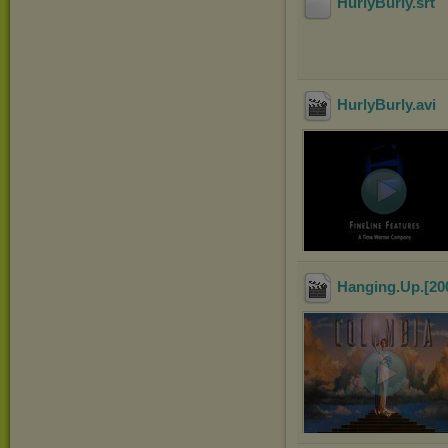
HurlyBurly
.srt
HurlyBurly
.avi
Hanging.Up.[20