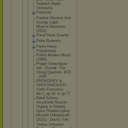
Swedish Radio
Orchestra
Partytury
Pauline Oliveros And
Gyorgy Ligeti -
Musica Nuvolosa
(2022)
Pavel Haas Quartet
Peter Rudenko
Pierre Henry -
Polyphonies
Polish Modern Music
(1965)
Prager Streichquar
tett - Dvorak -The
String Quartets- 9CD
- 2000
PROKOFIEV &
SHOSTAKOVIC
H-
Violin Concertos
No.1_op 19. & op 77
Rafał Sulima -
Arcydzieła Muzyki -
Organy w Świętej
Lipce (Święta Lipka)
Ricardo Odnoposoff -
(2021) - Devil's Trill：
Violi
no Virtuoso!