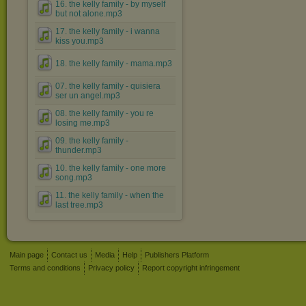
16. the kelly family - by myself
but not alone.mp3
17. the kelly family - i wanna
kiss you.mp3
18. the kelly family - mama.mp3
07. the kelly family - quisiera
ser un angel.mp3
08. the kelly family - you re
losing me.mp3
09. the kelly family -
thunder.mp3
10. the kelly family - one more
song.mp3
11. the kelly family - when the
last tree.mp3
Main page
Contact us
Media
Help
Publishers Platform
Terms and conditions
Privacy policy
Report copyright infringement