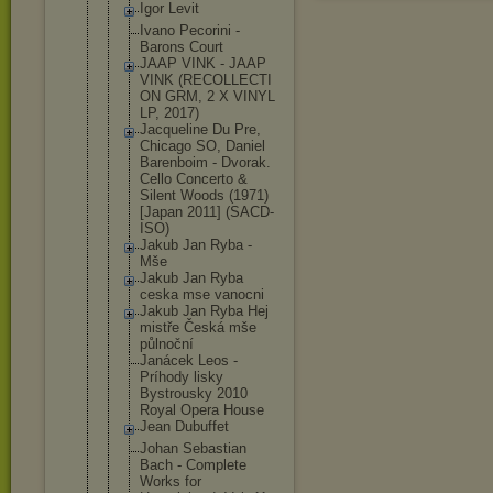
Igor Levit
Ivano Pecorini -
Barons Court
JAAP VINK - JAAP
VINK (RECOLLECTI
ON GRM, 2 X VINYL
LP, 2017)
Jacqueline Du Pre,
Chicago SO, Daniel
Barenboim - Dvorak.
Cello Concerto &
Silent Woods (1971)
[Japan 2011] (SACD-
ISO)
Jakub Jan Ryba -
Mše
Jakub Jan Ryba
ceska mse vanocni
Jakub Jan Ryba Hej
mistře Česká mše
půlnoční
Janácek Leos -
Príhody lisky
Bystrousky 2010
Royal Opera House
Jean Dubuffet
Johan Sebastian
Bach - Complete
Works for