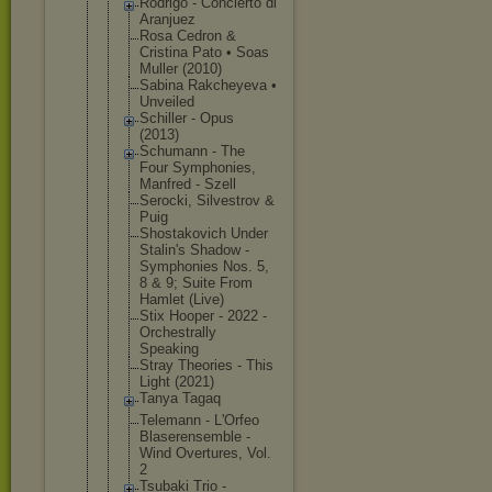
Rodrigo - Concierto di
Aranjuez
Rosa Cedron &
Cristina Pato • Soas
Muller (2010)
Sabina Rakcheyeva •
Unveiled
Schiller - Opus
(2013)
Schumann - The
Four Symphonies,
Manfred - Szell
Serocki, Silvestrov &
Puig
Shostakovic
h Under
Stalin's Shadow -
Symphonies Nos. 5,
8 & 9; Suite From
Hamlet (Live)
Stix Hooper - 2022 -
Orchestrall
y
Speaking
Stray Theories - This
Light (2021)
Tanya Tagaq
Telemann - L'Orfeo
Blaserensem
ble -
Wind Overtures, Vol.
2
Tsubaki Trio -