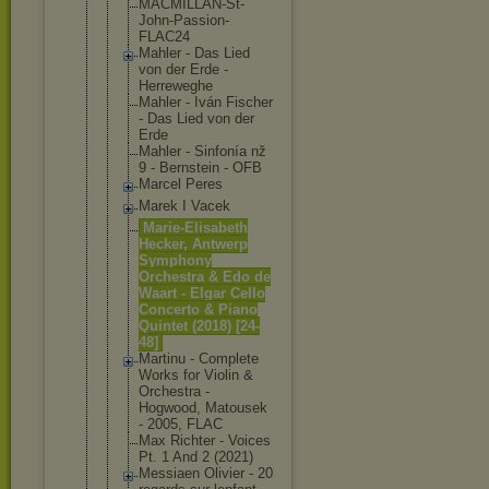
MACMILLAN-S
t-
John-Pass
ion-
FLAC24
Mahler - Das Lied
von der Erde -
Herreweghe
Mahler - Iván Fischer
- Das Lied von der
Erde
Mahler - Sinfonía nž
9 - Bernstein - OFB
Marcel Peres
Marek I Vacek
Marie-Elisa
beth
Hecker, Antwerp
Symphony
Orchestra & Edo de
Waart - Elgar Cello
Concerto & Piano
Quintet (2018) [24-
48]
Martinu - Complete
Works for Violin &
Orchestra -
Hogwood, Matousek
- 2005, FLAC
Max Richter - Voices
Pt. 1 And 2 (2021)
Messiaen Olivier - 20