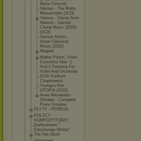
Illyria Consort)
Various - The Malta
Manuscripts (3CD)
Various - Voices from
Heaven - Sacred
Choral Music (2003)
(3CD)
Various Artists -
Asian Classical
Music (2022)
Wagner
Walter Piston ‎ Violin
Concertos Nos. 1
And 2 Fantasia For
Violin And Orchestra
XVIII Konkurs
Chopinowski
Youngso Kim -
UTOPIA (2022)
Анна Маликова -
Skriabin - Complete
Piano Sonatas
PŁYTY - PEREŁKI
POLSCY
KOMPOZYTORZY
Surferstream ''
Easylounge Winter''
The Van Desh
Unchained