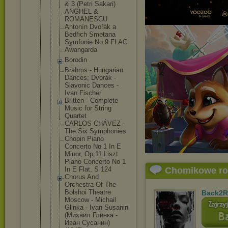
& 3 (Petri Sakari)
ANGHEL &
ROMANESCU
Antonín Dvořák a
Bedřich Smetana
Symfonie No.9 FLAC
Awangarda
Borodin
Brahms - Hungarian
Dances; Dvorák -
Slavonic Dances -
Ivan Fischer
Britten - Complete
Music for String
Quartet
CARLOS CHÁVEZ -
The Six Symphonies
Chopin Piano
Concerto No 1 In E
Minor, Op 11 Liszt
Piano Concerto No 1
In E Flat, S 124
Chomikowe r
Chorus And
Orchestra Of The
Bolshoi Theatre
Back2R
Moscow - Michail
Glinka - Ivan Susanin
(Михаил Глинка -
Иван Сусанин)