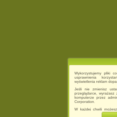
Wykorzystujemy pliki c
usprawnienia korzyst
wyświetlenia reklam dop
Jeśli nie zmienisz ust
przeglądarce, wyrażasz
komputerze przez admin
Corporation.
W każdej chwili możesz
cookies w swojej przeglą