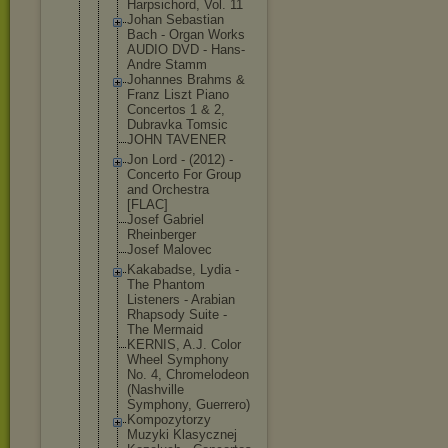
Harpsichord
, Vol. 11
Johan Sebastian
Bach - Organ Works
AUDIO DVD - Hans-
Andre Stamm
Johannes Brahms &
Franz Liszt Piano
Concertos 1 & 2,
Dubravka Tomsic
JOHN TAVENER
Jon Lord - (2012) -
Concerto For Group
and Orchestra
[FLAC]
Josef Gabriel
Rheinberger
Josef Malovec
Kakabadse, Lydia -
The Phantom
Listeners - Arabian
Rhapsody Suite -
The Mermaid
KERNIS, A.J. Color
Wheel Symphony
No. 4, Chromelodeo
n
(Nashville
Symphony, Guerrero)
Kompozytorz
y
Muzyki Klasycznej