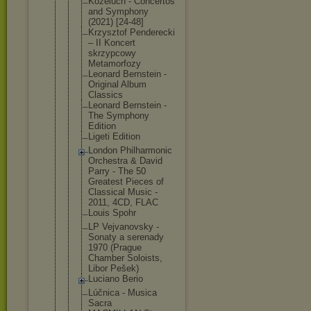
Kozeluch - Concertos
and Symphony
(2021) [24-48]
Krzysztof Penderecki
– II Koncert
skrzypcowy
Metamorfozy
Leonard Bernstein -
Original Album
Classics
Leonard Bernstein -
The Symphony
Edition
Ligeti Edition
London Philharmoni
c
Orchestra & David
Parry - The 50
Greatest Pieces of
Classical Music -
2011, 4CD, FLAC
Louis Spohr
LP Vejvanovsky -
Sonaty a serenady
1970 (Prague
Chamber Soloists,
Libor Pešek)
Luciano Berio
Lúčnica - Musica
Sacra