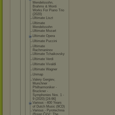
Mendelssohn
,
Brahms & Monti
Works For Piano Trio
(2020)
Ultimate Liszt
Ultimate
Mendelssohn
Ultimate Mozart
Ultimate Opera
Ultimate Puccini
Ultimate
Rachmaninov
Ultimate Tchaikovsky
Ultimate Verdi
Ultimate Vivaldi
Ultimate Wagner
Unmap
Valery Gergiev,
Munchner
Philharmoni
ker -
Bruckner -
Symphonies Nos. 1 -
9 (2020) [24-96]
Various - 400 Years
of Dutch Music (9CD)
Various - Pyrotechnia
(Bojan Čičić; The