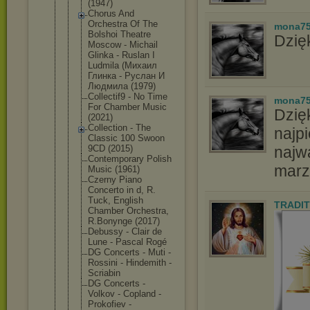
(1947)
Chorus And
Orchestra Of The
mona7
Bolshoi Theatre
Dzięk
Moscow - Michail
Glinka - Ruslan I
Ludmila (Михаил
Глинка - Руслан И
Людмила (1979)
Collectif9 - No Time
mona7
For Chamber Music
Dzię
(2021)
Collection - The
najpi
Classic 100 Swoon
9CD (2015)
najw
Contemporar
y Polish
marz
Music (1961)
Czerny Piano
Concerto in d, R.
Tuck, English
TRADIT
Chamber Orchestra,
R.Bonynge (2017)
Debussy - Clair de
Lune - Pascal Rogé
DG Concerts - Muti -
Rossini - Hindemith -
Scriabin
DG Concerts -
Volkov - Copland -
Prokofiev -