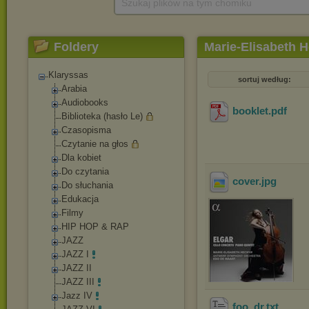
Szukaj plików na tym chomiku
Foldery
Marie-Elisabeth 
Elgar Cello Conce
Klaryssas
sortuj według:
Arabia
Audiobooks
booklet
.pdf
Biblioteka (hasło Le)
Czasopisma
Czytanie na głos
Dla kobiet
Do czytania
cover
.jpg
Do słuchania
Edukacja
Filmy
HIP HOP & RAP
JAZZ
JAZZ I
JAZZ II
JAZZ III
Jazz IV
foo_dr
.txt