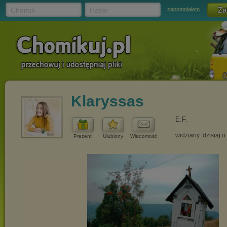
Chomik
Hasło
zapomniałem
Klaryssas
E.F.
widziany: dzisiaj o
Prezent
Ulubiony
Wiadomość