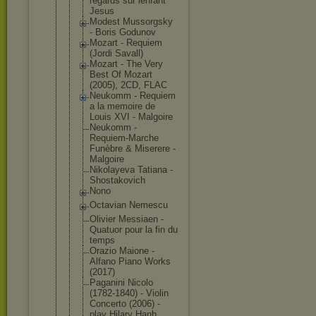
regards sur lenfant
Jesus
Modest Mussorgsky
- Boris Godunov
Mozart - Requiem
(Jordi Savall)
Mozart - The Very
Best Of Mozart
(2005), 2CD, FLAC
Neukomm - Requiem
a la memoire de
Louis XVI - Malgoire
Neukomm -
Requiem-Mar
che
Funèbre & Miserere -
Malgoire
Nikolayeva Tatiana -
Shostakovic
h
Nono
Octavian Nemescu
Olivier Messiaen -
Quatuor pour la fin du
temps
Orazio Maione -
Alfano Piano Works
(2017)
Paganini Nicolo
(1782-1840) - Violin
Concerto (2006) -
play Hilary Hanh