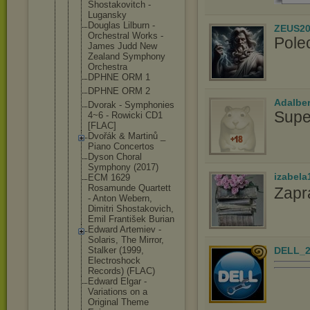
Shostakovit
ch -
Lugansky
Douglas Lilburn -
ZEUS20
Orchestral Works -
Pole
James Judd New
Zealand Symphony
Orchestra
DPHNE ORM 1
DPHNE ORM 2
Adalbe
Dvorak - Symphonies
Supe
4~6 - Rowicki CD1
[FLAC]
Dvořák & Martinů _
Piano Concertos
Dyson Choral
Symphony (2017)
izabela
ECM 1629
Rosamunde Quartett
Zapr
- Anton Webern,
Dimitri Shostakovic
h,
Emil František Burian
Edward Artemiev -
Solaris, The Mirror,
DELL_2
Stalker (1999,
Electroshoc
k
Records) (FLAC)
Edward Elgar -
Variations on a
Original Theme