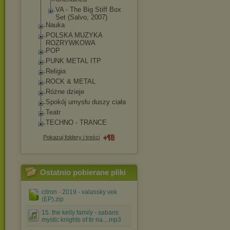
VA - The Big Stiff Box
Set (Salvo, 2007)
Nauka
POLSKA MUZYKA
ROZRYWKOWA
POP
PUNK METAL ITP
Religia
ROCK & METAL
Różne dzieje
Spokój umysłu duszy ciała
Teatr
TECHNO - TRANCE
Pokazuj foldery i treści
Ostatnio pobierane pliki
citron - 2019 - valassky vek
(EP).zip
15. the kelly family - sabans
mystic knights of tir na....mp3