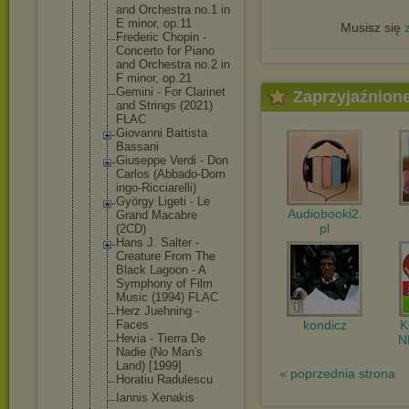
and Orchestra no.1 in
E minor, op.11
Musisz się
Frederic Chopin -
Concerto for Piano
and Orchestra no.2 in
F minor, op.21
Gemini - For Clarinet
Zaprzyjaźnion
and Strings (2021)
FLAC
Giovanni Battista
Bassani
Giuseppe Verdi - Don
Carlos (Abbado-Dom
ingo-Riccia
relli)
György Ligeti - Le
Audiobooki2.
Grand Macabre
pl
(2CD)
Hans J. Salter -
Creature From The
Black Lagoon - A
Symphony of Film
Music (1994) FLAC
Herz Juehning -
kondicz
Faces
Hevia - Tierra De
N
Nadie (No Man's
Land) [1999]
« poprzednia strona
Horatiu Radulescu
Iannis Xenakis