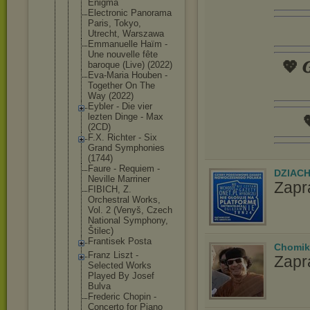
Enigma
Electronic Panorama
Paris, Tokyo,
Utrecht, Warszawa
Emmanuelle Haïm -
Une nouvelle fête
💖 𝑮
baroque (Live) (2022)
Eva-Maria Houben -
Together On The
Way (2022)
Eybler - Die vier
lezten Dinge - Max

(2CD)
F.X. Richter - Six
Grand Symphonies
(1744)
Faure - Requiem -
DZIAC
Neville Marriner
Zapr
FIBICH, Z.
Orchestral Works,
Vol. 2 (Venyš, Czech
National Symphony,
Štilec)
Frantisek Posta
Chomik
Franz Liszt -
Zapr
Selected Works
Played By Josef
Bulva
Frederic Chopin -
Concerto for Piano