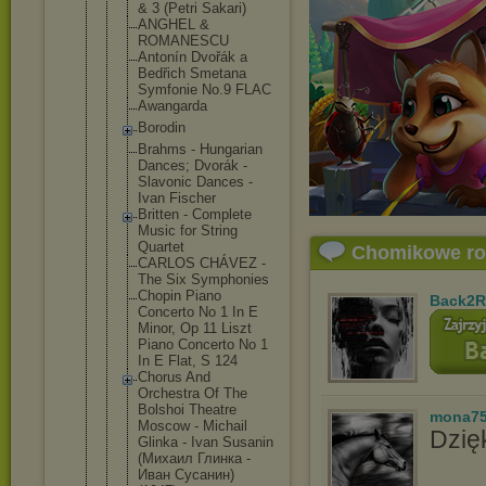
& 3 (Petri Sakari)
ANGHEL &
ROMANESCU
Antonín Dvořák a
Bedřich Smetana
Symfonie No.9 FLAC
Awangarda
Borodin
Brahms - Hungarian
Dances; Dvorák -
Slavonic Dances -
Ivan Fischer
Britten - Complete
Music for String
Quartet
Chomikowe r
CARLOS CHÁVEZ -
The Six Symphonies
Chopin Piano
Back2R
Concerto No 1 In E
Minor, Op 11 Liszt
Piano Concerto No 1
In E Flat, S 124
Chorus And
Orchestra Of The
Bolshoi Theatre
mona7
Moscow - Michail
Dzięk
Glinka - Ivan Susanin
(Михаил Глинка -
Иван Сусанин)