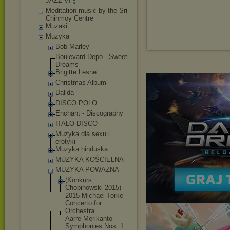
JAZZ VI
Meditation music by the Sri
Chinmoy Centre
Muzaki
Muzyka
Bob Marley
Boulevard Depo - Sweet
Dreams
Brigitte Lesne
Christmas Album
Dalida
DISCO POLO
Enchant - Discography
ITALO-DISCO
Muzyka dla sexu i
erotyki
Muzyka hinduska
MUZYKA KOŚCIELNA
MUZYKA POWAŻNA
(Konkurs
Chopinowski 2015)
2015 Michael Torke-
Concerto for
Orchestra
Aarre Merikanto -
Symphonies Nos. 1