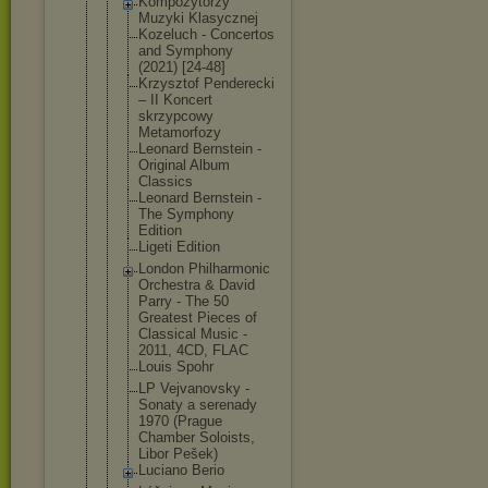
Kompozytorz
y
Muzyki Klasycznej
Kozeluch - Concertos
and Symphony
(2021) [24-48]
Krzysztof Penderecki
– II Koncert
skrzypcowy
Metamorfozy
Leonard Bernstein -
Original Album
Classics
Leonard Bernstein -
The Symphony
Edition
Ligeti Edition
London Philharmoni
c
Orchestra & David
Parry - The 50
Greatest Pieces of
Classical Music -
2011, 4CD, FLAC
Louis Spohr
LP Vejvanovsky -
Sonaty a serenady
1970 (Prague
Chamber Soloists,
Libor Pešek)
Luciano Berio