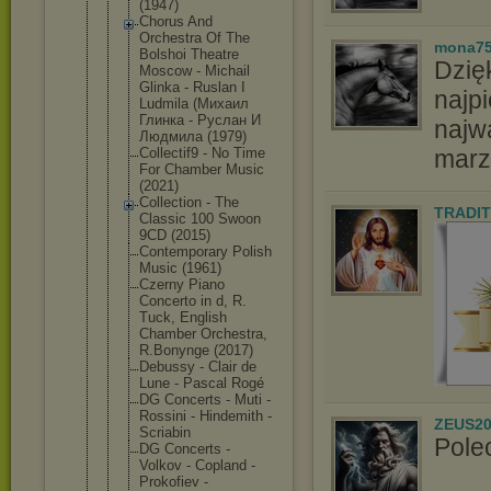
(1947)
Chorus And
Orchestra Of The
mona7
Bolshoi Theatre
Dzię
Moscow - Michail
Glinka - Ruslan I
najpi
Ludmila (Михаил
Глинка - Руслан И
najw
Людмила (1979)
Collectif9 - No Time
marz
For Chamber Music
(2021)
Collection - The
TRADIT
Classic 100 Swoon
9CD (2015)
Contemporar
y Polish
Music (1961)
Czerny Piano
Concerto in d, R.
Tuck, English
Chamber Orchestra,
R.Bonynge (2017)
Debussy - Clair de
Lune - Pascal Rogé
DG Concerts - Muti -
Rossini - Hindemith -
ZEUS20
Scriabin
Pole
DG Concerts -
Volkov - Copland -
Prokofiev -