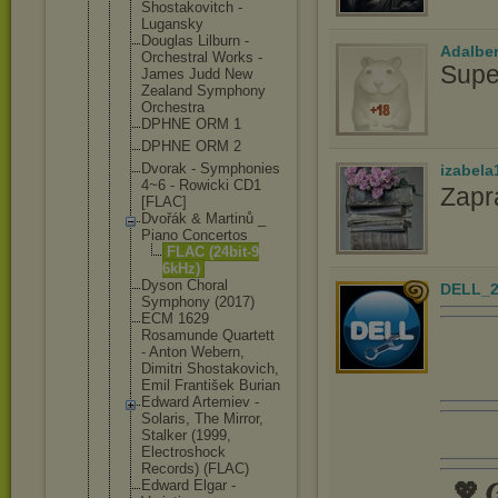
Shostakovit
ch -
Lugansky
Douglas Lilburn -
Adalbe
Orchestral Works -
Supe
James Judd New
Zealand Symphony
Orchestra
DPHNE ORM 1
DPHNE ORM 2
Dvorak - Symphonies
izabela
4~6 - Rowicki CD1
Zapr
[FLAC]
Dvořák & Martinů _
Piano Concertos
FLAC (24bit-9
6kHz)
Dyson Choral
DELL_2
Symphony (2017)
ECM 1629
Rosamunde Quartett
- Anton Webern,
Dimitri Shostakovic
h,
Emil František Burian
Edward Artemiev -
Solaris, The Mirror,
Stalker (1999,
Electroshoc
k
Records) (FLAC)
Edward Elgar -
💖 𝑮