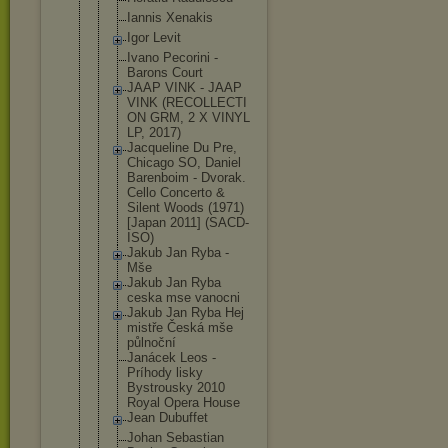
Iannis Xenakis
Igor Levit
Ivano Pecorini -
Barons Court
JAAP VINK - JAAP
VINK (RECOLLECTI
ON GRM, 2 X VINYL
LP, 2017)
Jacqueline Du Pre,
Chicago SO, Daniel
Barenboim - Dvorak.
Cello Concerto &
Silent Woods (1971)
[Japan 2011] (SACD-
ISO)
Jakub Jan Ryba -
Mše
Jakub Jan Ryba
ceska mse vanocni
Jakub Jan Ryba Hej
mistře Česká mše
půlnoční
Janácek Leos -
Príhody lisky
Bystrousky 2010
Royal Opera House
Jean Dubuffet
Johan Sebastian