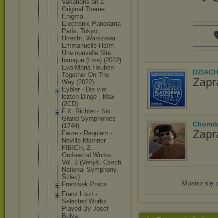
Variations on a
Original Theme
Enigma
Electronic Panorama
Paris, Tokyo,

Utrecht, Warszawa
Emmanuelle Haïm -
Une nouvelle fête
baroque (Live) (2022)
Eva-Maria Houben -
DZIAC
Together On The
Zapr
Way (2022)
Eybler - Die vier
lezten Dinge - Max
(2CD)
F.X. Richter - Six
Grand Symphonies
Chomik
(1744)
Zapr
Faure - Requiem -
Neville Marriner
FIBICH, Z.
Orchestral Works,
Vol. 2 (Venyš, Czech
National Symphony,
Štilec)
Musisz się
Frantisek Posta
Franz Liszt -
Selected Works
Played By Josef
Bulva