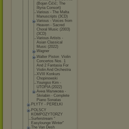
(Bojan Čičić; The
Illyria Consort)
Various - The Malta
Manuscripts (3CD)
Various - Voices from
Heaven - Sacred
Choral Music (2003)
(3CD)
Various Artists -
Asian Classical
Music (2022)
Wagner
Walter Piston ‎ Violin
Concertos Nos. 1
And 2 Fantasia For
Violin And Orchestra
XVIII Konkurs
Chopinowski
Youngso Kim -
UTOPIA (2022)
Анна Маликова -
Skriabin - Complete
Piano Sonatas
PŁYTY - PEREŁKI
POLSCY
KOMPOZYTORZY
Surferstream ''
Easylounge Winter''
The Van Desh