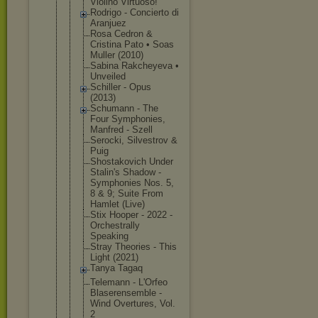
Violi
no Virtuoso!
Rodrigo - Concierto di
Aranjuez
Rosa Cedron &
Cristina Pato • Soas
Muller (2010)
Sabina Rakcheyeva •
Unveiled
Schiller - Opus
(2013)
Schumann - The
Four Symphonies,
Manfred - Szell
Serocki, Silvestrov &
Puig
Shostakovic
h Under
Stalin's Shadow -
Symphonies Nos. 5,
8 & 9; Suite From
Hamlet (Live)
Stix Hooper - 2022 -
Orchestrall
y
Speaking
Stray Theories - This
Light (2021)
Tanya Tagaq
Telemann - L'Orfeo
Blaserensem
ble -
Wind Overtures, Vol.
2