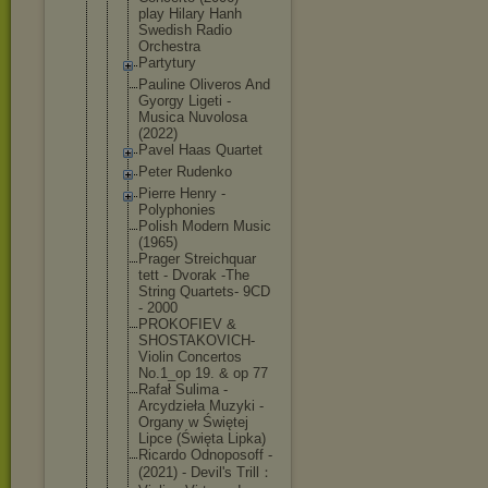
play Hilary Hanh
Swedish Radio
Orchestra
Partytury
Pauline Oliveros And
Gyorgy Ligeti -
Musica Nuvolosa
(2022)
Pavel Haas Quartet
Peter Rudenko
Pierre Henry -
Polyphonies
Polish Modern Music
(1965)
Prager Streichquar
tett - Dvorak -The
String Quartets- 9CD
- 2000
PROKOFIEV &
SHOSTAKOVIC
H-
Violin Concertos
No.1_op 19. & op 77
Rafał Sulima -
Arcydzieła Muzyki -
Organy w Świętej
Lipce (Święta Lipka)
Ricardo Odnoposoff -
(2021) - Devil's Trill：