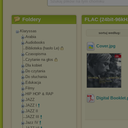
Szukaj plików na tym chomiku
Foldery
FLAC (24bit-96kH
Klaryssas
sortuj według:
Arabia
Audiobooks
Cover
.jpg
Biblioteka (hasło Le)
Czasopisma
Czytanie na głos
Dla kobiet
Do czytania
Do słuchania
Edukacja
Filmy
HIP HOP & RAP
Digital Booklet
.
JAZZ
JAZZ I
JAZZ II
JAZZ III
Jazz IV