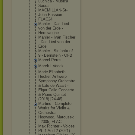
Lúčnica - Musica
Sacra
MACMILLAN-S
t-
John-Pass
ion-
FLAC24
Mahler - Das Lied
von der Erde -
Herreweghe
Mahler - Iván Fischer
- Das Lied von der
Erde
Mahler - Sinfonía nž
9 - Bernstein - OFB
Marcel Peres
Marek I Vacek
Marie-Elisa
beth
Hecker, Antwerp
Symphony Orchestra
& Edo de Waart -
Elgar Cello Concerto
& Piano Quintet
(2018) [24-48]
Martinu - Complete
Works for Violin &
Orchestra -
Hogwood, Matousek
- 2005, FLAC
Max Richter - Voices
Pt. 1 And 2 (2021)