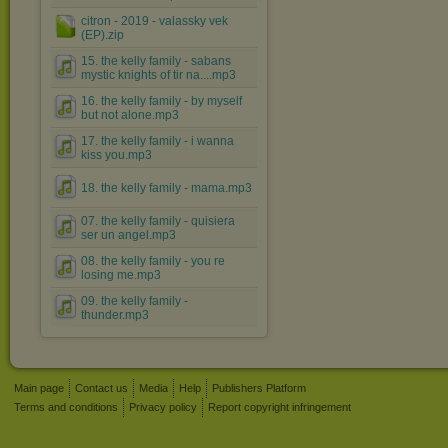
citron - 2019 - valassky vek
(EP).zip
15. the kelly family - sabans
mystic knights of tir na....mp3
16. the kelly family - by myself
but not alone.mp3
17. the kelly family - i wanna
kiss you.mp3
18. the kelly family - mama.mp3
07. the kelly family - quisiera
ser un angel.mp3
08. the kelly family - you re
losing me.mp3
09. the kelly family -
thunder.mp3
Main page
Contact us
Media
Help
Publishers Platform
Terms and conditions
Privacy policy
Report copyright infringement