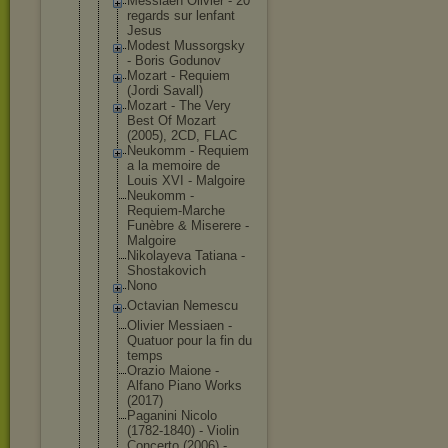
Messiaen Olivier - 20
regards sur lenfant
Jesus
Modest Mussorgsky
- Boris Godunov
Mozart - Requiem
(Jordi Savall)
Mozart - The Very
Best Of Mozart
(2005), 2CD, FLAC
Neukomm - Requiem
a la memoire de
Louis XVI - Malgoire
Neukomm -
Requiem-Mar
che
Funèbre & Miserere -
Malgoire
Nikolayeva Tatiana -
Shostakovic
h
Nono
Octavian Nemescu
Olivier Messiaen -
Quatuor pour la fin du
temps
Orazio Maione -
Alfano Piano Works
(2017)
Paganini Nicolo
(1782-1840) - Violin
Concerto (2006) -