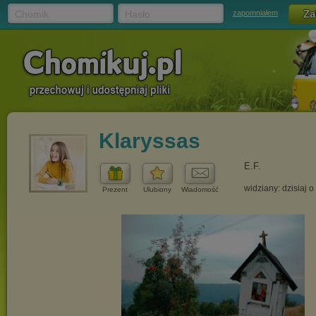
Chomik
Hasło
zapomniałem
Klaryssas
E.F.
widziany: dzisiaj o
Prezent
Ulubiony
Wiadomość