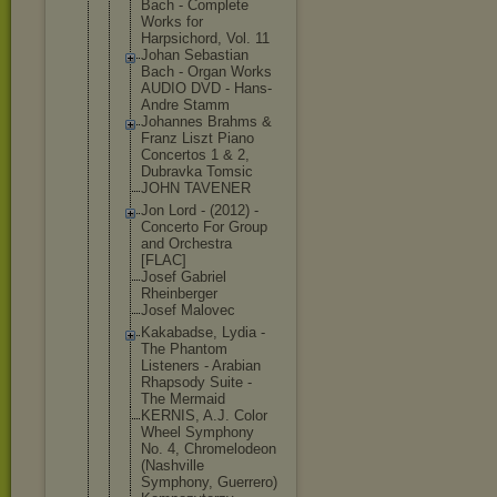
Bach - Complete
Works for
Harpsichord
, Vol. 11
Johan Sebastian
Bach - Organ Works
AUDIO DVD - Hans-
Andre Stamm
Johannes Brahms &
Franz Liszt Piano
Concertos 1 & 2,
Dubravka Tomsic
JOHN TAVENER
Jon Lord - (2012) -
Concerto For Group
and Orchestra
[FLAC]
Josef Gabriel
Rheinberger
Josef Malovec
Kakabadse, Lydia -
The Phantom
Listeners - Arabian
Rhapsody Suite -
The Mermaid
KERNIS, A.J. Color
Wheel Symphony
No. 4, Chromelodeo
n
(Nashville
Symphony, Guerrero)