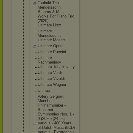
Tsubaki Trio -
Mendelssohn
,
Brahms & Monti
Works For Piano Trio
(2020)
Ultimate Liszt
Ultimate
Mendelssohn
Ultimate Mozart
Ultimate Opera
Ultimate Puccini
Ultimate
Rachmaninov
Ultimate Tchaikovsky
Ultimate Verdi
Ultimate Vivaldi
Ultimate Wagner
Unmap
Valery Gergiev,
Munchner
Philharmoni
ker -
Bruckner -
Symphonies Nos. 1 -
9 (2020) [24-96]
Various - 400 Years
of Dutch Music (9CD)
Various - Pyrotechnia