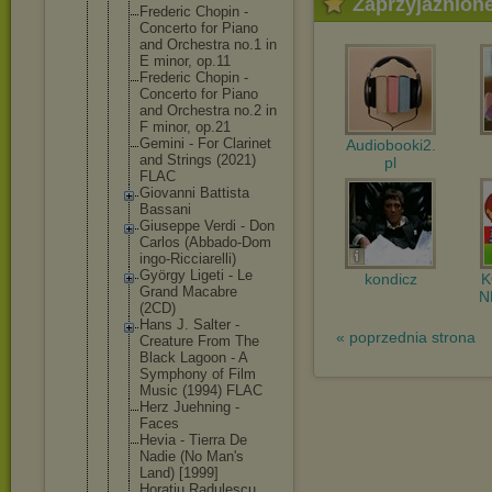
Zaprzyjaźnion
Frederic Chopin -
Concerto for Piano
and Orchestra no.1 in
E minor, op.11
Frederic Chopin -
Concerto for Piano
and Orchestra no.2 in
F minor, op.21
Gemini - For Clarinet
Audiobooki2.
and Strings (2021)
pl
FLAC
Giovanni Battista
Bassani
Giuseppe Verdi - Don
Carlos (Abbado-Dom
ingo-Riccia
relli)
György Ligeti - Le
kondicz
Grand Macabre
N
(2CD)
Hans J. Salter -
« poprzednia strona
Creature From The
Black Lagoon - A
Symphony of Film
Music (1994) FLAC
Herz Juehning -
Faces
Hevia - Tierra De
Nadie (No Man's
Land) [1999]
Horatiu Radulescu