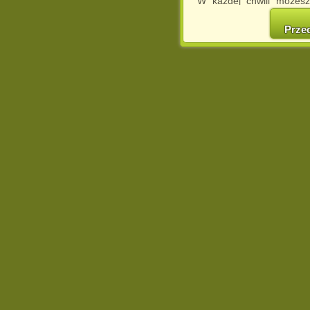
W każdej chwili możesz
cookies w swojej przeglą
w naszej Pol
Prze
http://chomikuj.pl/Polity
Jednocześnie informuje
może spowodować ogr
Chomikuj.pl.
W przypadku braku twojej
prosimy o opuszczenie se
Wykorzystanie plików c
(dostosowanie reklam do
działań marketingowych).
Wyrażenie sprzeciwu spo
będzie dopasowana do Tw
wyświetlona przypadkowo
Istnieje możliwość zmian
sposób uniemożliwiając
urządzeniu końcowym. M
dokonując odpowiednich
internetowej.
Pełną informację na 
http://chomikuj.pl/Polity