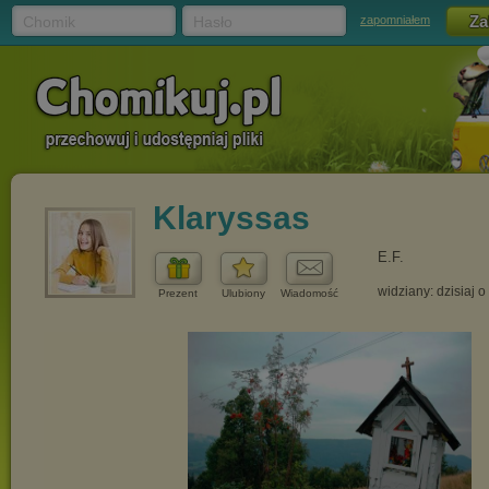
Chomik
Hasło
zapomniałem
Klaryssas
E.F.
widziany: dzisiaj o
Prezent
Ulubiony
Wiadomość