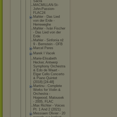
Sacra
MACMILLAN-S
t-
John-Pass
ion-
FLAC24
Mahler - Das Lied
von der Erde -
Herreweghe
Mahler - Iván Fischer
- Das Lied von der
Erde
Mahler - Sinfonía nž
9 - Bernstein - OFB
Marcel Peres
Marek I Vacek
Marie-Elisa
beth
Hecker, Antwerp
Symphony Orchestra
& Edo de Waart -
Elgar Cello Concerto
& Piano Quintet
(2018) [24-48]
Martinu - Complete
Works for Violin &
Orchestra -
Hogwood, Matousek
- 2005, FLAC
Max Richter - Voices
Pt. 1 And 2 (2021)
Messiaen Olivier - 20