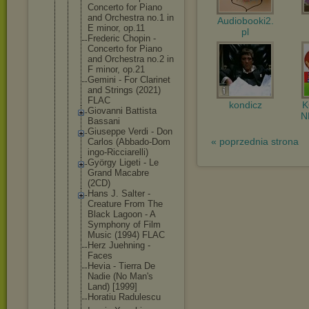
Concerto for Piano
and Orchestra no.1 in
Audiobooki2.
E minor, op.11
pl
Frederic Chopin -
Concerto for Piano
and Orchestra no.2 in
F minor, op.21
Gemini - For Clarinet
and Strings (2021)
FLAC
kondicz
Giovanni Battista
N
Bassani
Giuseppe Verdi - Don
« poprzednia strona
Carlos (Abbado-Dom
ingo-Riccia
relli)
György Ligeti - Le
Grand Macabre
(2CD)
Hans J. Salter -
Creature From The
Black Lagoon - A
Symphony of Film
Music (1994) FLAC
Herz Juehning -
Faces
Hevia - Tierra De
Nadie (No Man's
Land) [1999]
Horatiu Radulescu