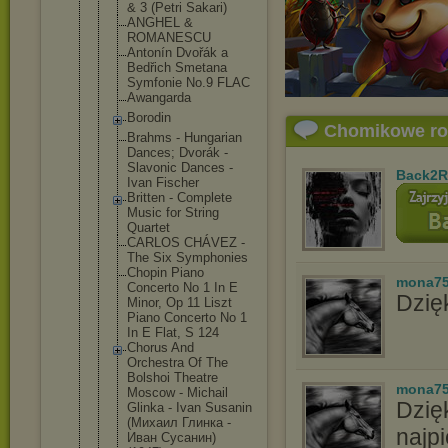
& 3 (Petri Sakari)
ANGHEL &
ROMANESCU
Antonín Dvořák a
Bedřich Smetana
Symfonie No.9 FLAC
Awangarda
Borodin
Chomikowe r
Brahms - Hungarian
Dances; Dvorák -
Slavonic Dances -
Back2R
Ivan Fischer
Britten - Complete
Music for String
Quartet
CARLOS CHÁVEZ -
The Six Symphonies
Chopin Piano
mona7
Concerto No 1 In E
Dzięk
Minor, Op 11 Liszt
Piano Concerto No 1
In E Flat, S 124
Chorus And
Orchestra Of The
Bolshoi Theatre
mona7
Moscow - Michail
Dzię
Glinka - Ivan Susanin
(Михаил Глинка -
najpi
Иван Сусанин)