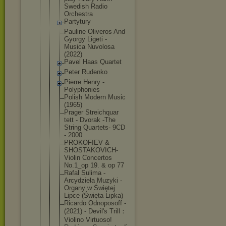
Swedish Radio
Orchestra
Partytury
Pauline Oliveros And
Gyorgy Ligeti -
Musica Nuvolosa
(2022)
Pavel Haas Quartet
Peter Rudenko
Pierre Henry -
Polyphonies
Polish Modern Music
(1965)
Prager Streichquar
tett - Dvorak -The
String Quartets- 9CD
- 2000
PROKOFIEV &
SHOSTAKOVIC
H-
Violin Concertos
No.1_op 19. & op 77
Rafał Sulima -
Arcydzieła Muzyki -
Organy w Świętej
Lipce (Święta Lipka)
Ricardo Odnoposoff -
(2021) - Devil's Trill：
Violi
no Virtuoso!