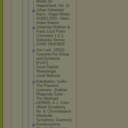
Works for
Harpsichord
, Vol. 11
Johan Sebastian
Bach - Organ Works
AUDIO DVD - Hans-
Andre Stamm
Johannes Brahms &
Franz Liszt Piano
Concertos 1 & 2,
Dubravka Tomsic
JOHN TAVENER
Jon Lord - (2012) -
Concerto For Group
and Orchestra
[FLAC]
Josef Gabriel
Rheinberger
Josef Malovec
Kakabadse, Lydia -
The Phantom
Listeners - Arabian
Rhapsody Suite -
The Mermaid
KERNIS, A.J. Color
Wheel Symphony
No. 4, Chromelodeo
n
(Nashville
Symphony, Guerrero)
Kompozytorz
y