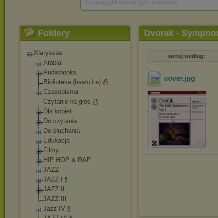
Szukaj plików na tym chomiku
Foldery
Dvorak - Symphon
Klaryssas
sortuj według:
Arabia
Audiobooks
cover
.jpg
Biblioteka (hasło Le)
Czasopisma
Czytanie na głos
Dla kobiet
Do czytania
Do słuchania
Edukacja
Filmy
HIP HOP & RAP
JAZZ
JAZZ I
JAZZ II
JAZZ III
Jazz IV