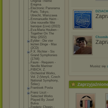
Original Theme
Enigma
Electronic Panorama
DZIAC
Paris, Tokyo,
Zapr
Utrecht, Warszawa
Emmanuelle Haïm -
Une nouvelle fête
baroque (Live) (2022)
Eva-Maria Houben -
Together On The
Chomik
Way (2022)
Zapr
Eybler - Die vier
lezten Dinge - Max
(2CD)
F.X. Richter - Six
Grand Symphonies
(1744)
Faure - Requiem -
Musisz się
Neville Marriner
FIBICH, Z.
Orchestral Works,
Vol. 2 (Venyš, Czech
National Symphony,
Zaprzyjaźnion
Štilec)
Frantisek Posta
Franz Liszt -
Selected Works
Played By Josef
Bulva
Frederic Chopin -