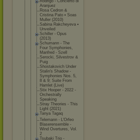
Rodrigo - Concierto di
Aranjuez
Rosa Cedron &
Cristina Pato • Soas
Muller (2010)
Sabina Rakcheyeva •
Unveiled
Schiller - Opus
(2013)
Schumann - The
Four Symphonies,
Manfred - Szell
Serocki, Silvestrov &
Puig
Shostakovic
h Under
Stalin's Shadow -
Symphonies Nos. 5,
8 & 9; Suite From
Hamlet (Live)
Stix Hooper - 2022 -
Orchestrall
y
Speaking
Stray Theories - This
Light (2021)
Tanya Tagaq
Telemann - L'Orfeo
Blaserensem
ble -
Wind Overtures, Vol.
2
Tsubaki Trio -