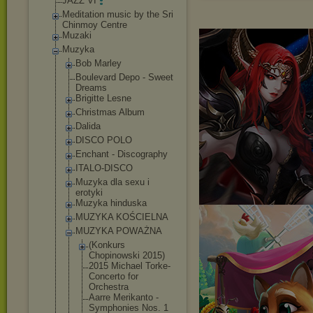
JAZZ VI
Meditation music by the Sri
Chinmoy Centre
Muzaki
Muzyka
Bob Marley
Boulevard Depo - Sweet
Dreams
Brigitte Lesne
Christmas Album
Dalida
DISCO POLO
Enchant - Discography
ITALO-DISCO
Muzyka dla sexu i
erotyki
Muzyka hinduska
MUZYKA KOŚCIELNA
MUZYKA POWAŻNA
(Konkurs
Chopinowski 2015)
2015 Michael Torke-
Concerto for
Orchestra
Aarre Merikanto -
Symphonies Nos. 1