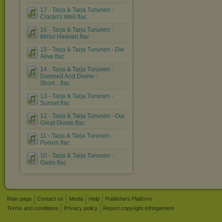
17 - Tarja & Tarja Turunen -
Ciarán's Well.flac
16 - Tarja & Tarja Turunen -
Minor Heaven.flac
15 - Tarja & Tarja Turunen - Die
Alive.flac
14 - Tarja & Tarja Turunen -
Damned And Divine -
Short....flac
13 - Tarja & Tarja Turunen -
Sunset.flac
12 - Tarja & Tarja Turunen - Our
Great Divide.flac
11 - Tarja & Tarja Turunen -
Poison.flac
10 - Tarja & Tarja Turunen -
Oasis.flac
Main page
Contact us
Media
Help
Publishers Platform
Terms and conditions
Privacy policy
Report copyright infringement