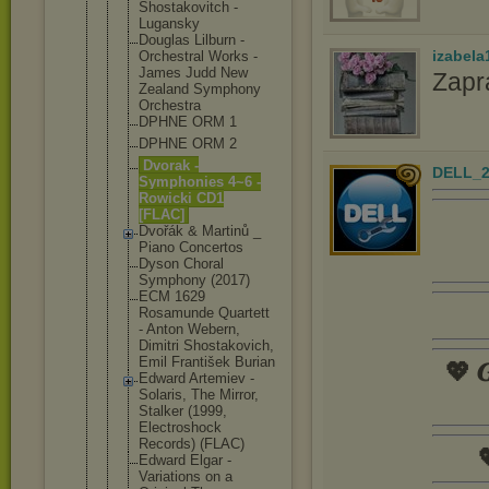
Shostakovit
ch -
Lugansky
Douglas Lilburn -
izabela
Orchestral Works -
James Judd New
Zapr
Zealand Symphony
Orchestra
DPHNE ORM 1
DPHNE ORM 2
Dvorak -
DELL_2
Symphonies 4~6 -
Rowicki CD1
[FLAC]
Dvořák & Martinů _
Piano Concertos
Dyson Choral
Symphony (2017)
ECM 1629
Rosamunde Quartett
- Anton Webern,
Dimitri Shostakovic
h,
Emil František Burian
💖 𝑮
Edward Artemiev -
Solaris, The Mirror,
Stalker (1999,
Electroshoc
k
Records) (FLAC)

Edward Elgar -
Variations on a