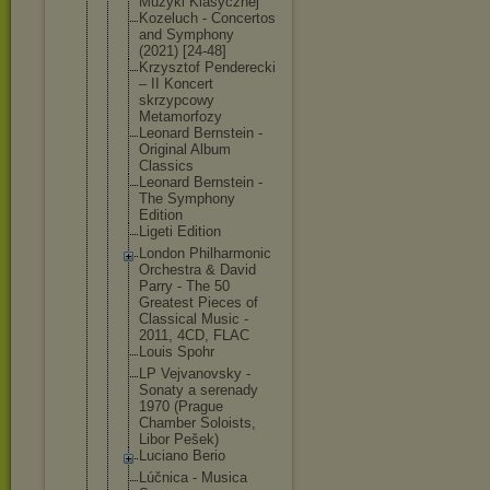
Muzyki Klasycznej
Kozeluch - Concertos
and Symphony
(2021) [24-48]
Krzysztof Penderecki
– II Koncert
skrzypcowy
Metamorfozy
Leonard Bernstein -
Original Album
Classics
Leonard Bernstein -
The Symphony
Edition
Ligeti Edition
London Philharmoni
c
Orchestra & David
Parry - The 50
Greatest Pieces of
Classical Music -
2011, 4CD, FLAC
Louis Spohr
LP Vejvanovsky -
Sonaty a serenady
1970 (Prague
Chamber Soloists,
Libor Pešek)
Luciano Berio
Lúčnica - Musica