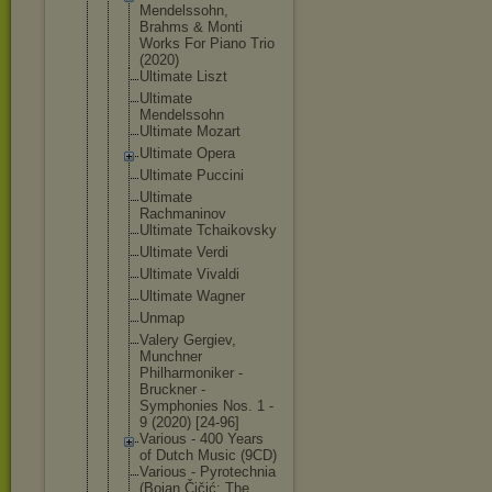
Mendelssohn
,
Brahms & Monti
Works For Piano Trio
(2020)
Ultimate Liszt
Ultimate
Mendelssohn
Ultimate Mozart
Ultimate Opera
Ultimate Puccini
Ultimate
Rachmaninov
Ultimate Tchaikovsky
Ultimate Verdi
Ultimate Vivaldi
Ultimate Wagner
Unmap
Valery Gergiev,
Munchner
Philharmoni
ker -
Bruckner -
Symphonies Nos. 1 -
9 (2020) [24-96]
Various - 400 Years
of Dutch Music (9CD)
Various - Pyrotechnia
(Bojan Čičić; The