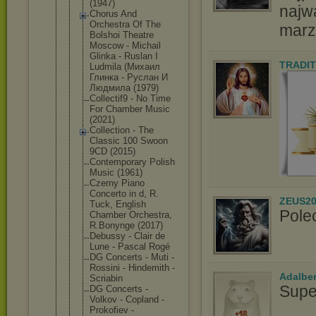
(1947)
najw
Chorus And
Orchestra Of The
marz
Bolshoi Theatre
Moscow - Michail
Glinka - Ruslan I
TRADIT
Ludmila (Михаил
Глинка - Руслан И
Людмила (1979)
Collectif9 - No Time
For Chamber Music
(2021)
Collection - The
Classic 100 Swoon
9CD (2015)
Contemporar
y Polish
Music (1961)
Czerny Piano
Concerto in d, R.
ZEUS20
Tuck, English
Pole
Chamber Orchestra,
R.Bonynge (2017)
Debussy - Clair de
Lune - Pascal Rogé
DG Concerts - Muti -
Rossini - Hindemith -
Adalbe
Scriabin
Supe
DG Concerts -
Volkov - Copland -
Prokofiev -