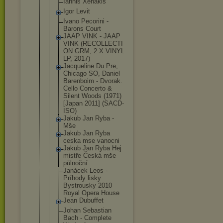
Iannis Xenakis
Igor Levit
Ivano Pecorini -
Barons Court
JAAP VINK - JAAP
VINK (RECOLLECTI
ON GRM, 2 X VINYL
LP, 2017)
Jacqueline Du Pre,
Chicago SO, Daniel
Barenboim - Dvorak.
Cello Concerto &
Silent Woods (1971)
[Japan 2011] (SACD-
ISO)
Jakub Jan Ryba -
Mše
Jakub Jan Ryba
ceska mse vanocni
Jakub Jan Ryba Hej
mistře Česká mše
půlnoční
Janácek Leos -
Príhody lisky
Bystrousky 2010
Royal Opera House
Jean Dubuffet
Johan Sebastian
Bach - Complete