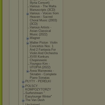
Illyria Consort)
Various - The Malta
Manuscripts (3CD)
Various - Voices from
Heaven - Sacred
Choral Music (2003)
(3CD)
Various Artists -
Asian Classical
Music (2022)
Wagner
Walter Piston ‎ Violin
Concertos Nos. 1
And 2 Fantasia For
Violin And Orchestra
XVIII Konkurs
Chopinowski
Youngso Kim -
UTOPIA (2022)
Анна Маликова -
Skriabin - Complete
Piano Sonatas
PŁYTY - PEREŁKI
POLSCY
KOMPOZYTORZY
Surferstream ''
Easylounge Winter''
The Van Desh
Unchained