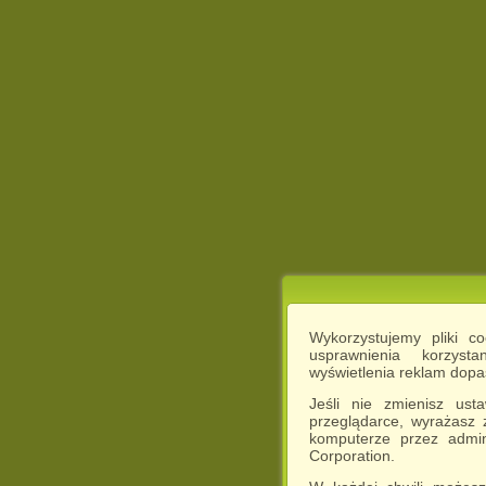
Wykorzystujemy pliki c
usprawnienia korzyst
wyświetlenia reklam dop
Jeśli nie zmienisz ust
przeglądarce, wyrażasz
komputerze przez admin
Corporation.