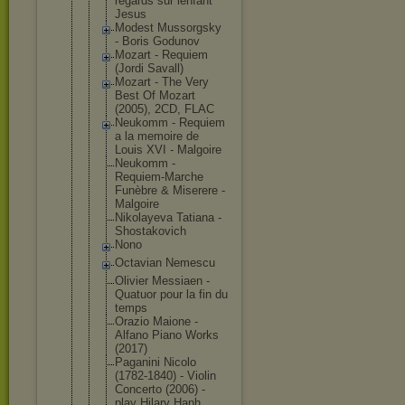
regards sur lenfant
Jesus
Modest Mussorgsky
- Boris Godunov
Mozart - Requiem
(Jordi Savall)
Mozart - The Very
Best Of Mozart
(2005), 2CD, FLAC
Neukomm - Requiem
a la memoire de
Louis XVI - Malgoire
Neukomm -
Requiem-Mar
che
Funèbre & Miserere -
Malgoire
Nikolayeva Tatiana -
Shostakovic
h
Nono
Octavian Nemescu
Olivier Messiaen -
Quatuor pour la fin du
temps
Orazio Maione -
Alfano Piano Works
(2017)
Paganini Nicolo
(1782-1840) - Violin
Concerto (2006) -
play Hilary Hanh