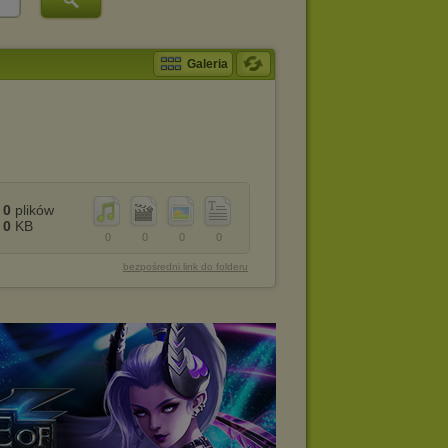
Galeria
0
plików
0
KB
0
0
0
0
bezpośredni link do folderu