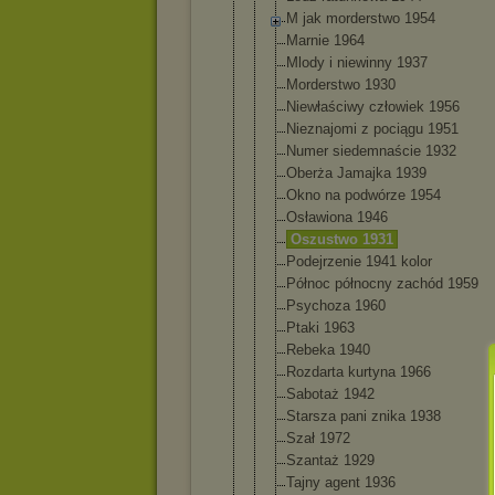
M jak morderstwo 1954
Marnie 1964
Mlody i niewinny 1937
Morderstwo 1930
Niewłaściwy człowiek 1956
Nieznajomi z pociągu 1951
Numer siedemnaści
e 1932
Oberża Jamajka 1939
Okno na podwórze 1954
Osławiona 1946
Oszustwo 1931
Podejrzenie 1941 kolor
Północ północny zachód 1959
Psychoza 1960
Ptaki 1963
Rebeka 1940
Rozdarta kurtyna 1966
Sabotaż 1942
Starsza pani znika 1938
Szał 1972
Szantaż 1929
Tajny agent 1936