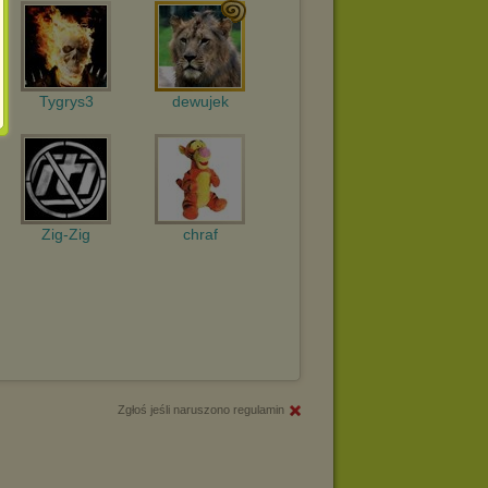
Tygrys3
dewujek
Zig-Zig
chraf
Zgłoś jeśli naruszono regulamin