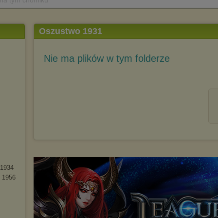
 na tym chomiku
Oszustwo 1931
Nie ma plików w tym folderze
 1934
o 1956