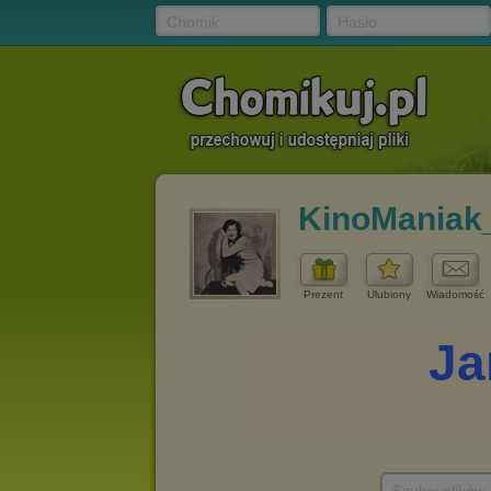
Chomik
Hasło
KinoManiak
Prezent
Ulubiony
Wiadomość