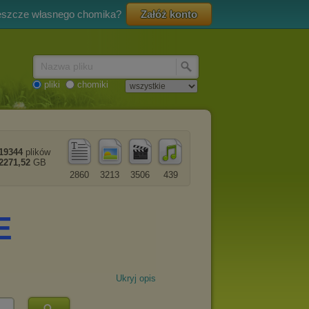
eszcze własnego chomika?
Załóż konto
Nazwa pliku
pliki
chomiki
19344
plików
2271,52
GB
2860
3213
3506
439
Ukryj opis