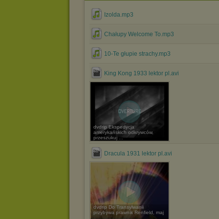
Izolda.mp3
Chałupy Welcome To.mp3
10-Te głupie strachy.mp3
King Kong 1933 lektor pl.avi
dvdrip Ekspedycja
amerykańskich odkrywców,
przeszukuj ...
Dracula 1931 lektor pl.avi
dvdrip Do Transylwanii
przybywa prawnik Renfield, maj
...