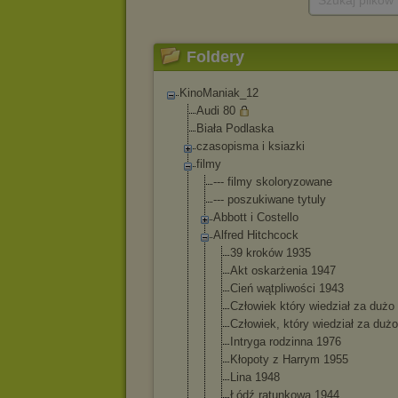
Szukaj plików
Foldery
KinoManiak_12
Audi 80
Biała Podlaska
czasopisma i ksiazki
filmy
--- filmy skoloryzowane
--- poszukiwane tytuly
Abbott i Costello
Alfred Hitchcock
39 kroków 1935
Akt oskarżenia 1947
Cień wątpliwości 1943
Człowiek który wiedział za dużo
Człowiek, który wiedział za duż
Intryga rodzinna 1976
Kłopoty z Harrym 1955
Lina 1948
Łódź ratunkowa 1944