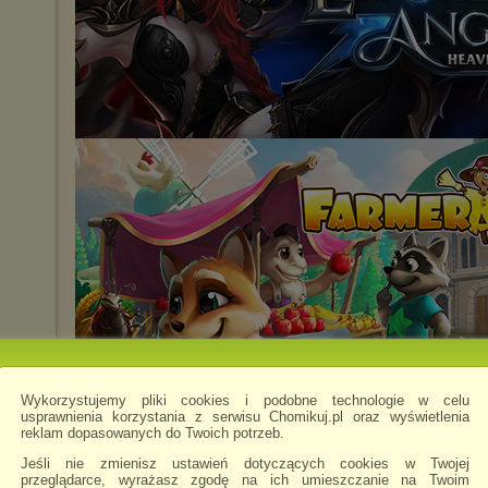
Wykorzystujemy pliki cookies i podobne technologie w celu
usprawnienia korzystania z serwisu Chomikuj.pl oraz wyświetlenia
reklam dopasowanych do Twoich potrzeb.
Zaprzyjaźnione i polecane chomiki
(12)
Jeśli nie zmienisz ustawień dotyczących cookies w Twojej
przeglądarce, wyrażasz zgodę na ich umieszczanie na Twoim