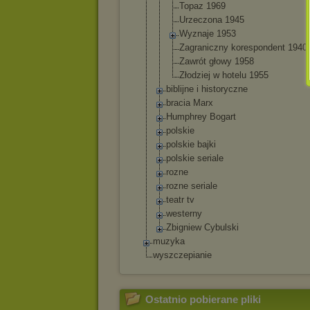
Topaz 1969
Urzeczona 1945
Wyznaje 1953
Zagraniczny koresponden
t 1940
Zawrót głowy 1958
Złodziej w hotelu 1955
biblijne i historyczne
bracia Marx
Humphrey Bogart
polskie
polskie bajki
polskie seriale
rozne
rozne seriale
teatr tv
westerny
Zbigniew Cybulski
muzyka
wyszczepianie
Ostatnio pobierane pliki