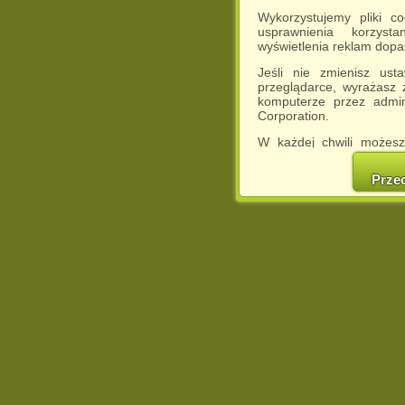
Wykorzystujemy pliki c
usprawnienia korzyst
wyświetlenia reklam dop
Jeśli nie zmienisz ust
przeglądarce, wyrażasz
komputerze przez admin
Corporation.
W każdej chwili możesz
cookies w swojej przeglą
w naszej Pol
Prze
http://chomikuj.pl/Polity
Jednocześnie informuje
może spowodować ogr
Chomikuj.pl.
W przypadku braku twojej
prosimy o opuszczenie se
Wykorzystanie plików c
(dostosowanie reklam do
działań marketingowych).
Wyrażenie sprzeciwu spo
będzie dopasowana do Tw
wyświetlona przypadkowo