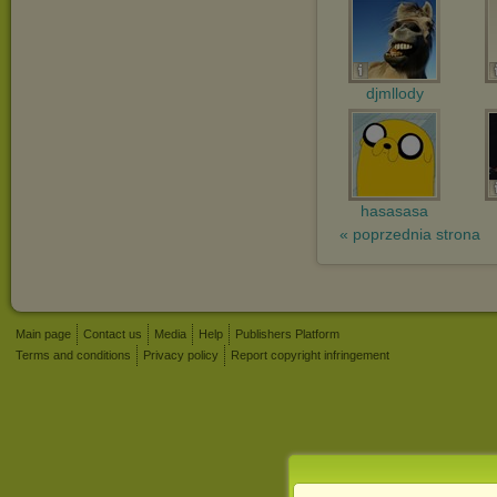
djmllody
hasasasa
« poprzednia strona
Main page
Contact us
Media
Help
Publishers Platform
Terms and conditions
Privacy policy
Report copyright infringement