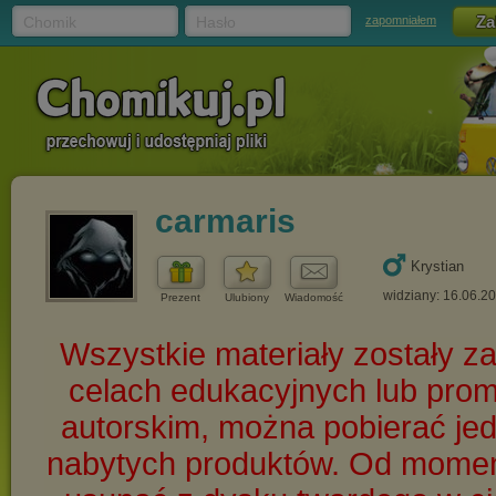
Chomik
Hasło
zapomniałem
carmaris
Krystian
widziany: 16.06.2
Prezent
Ulubiony
Wiadomość