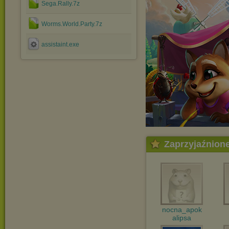
Sega.Rally.7z
Worms.World.Party.7z
assistaint.exe
Zaprzyjaźnion
nocna_apok
alipsa