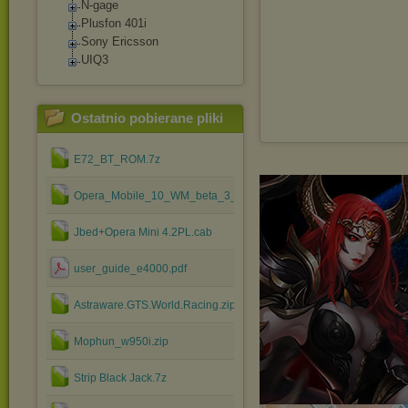
N-gage
Plusfon 401i
Sony Ericsson
UIQ3
Ostatnio pobierane pliki
E72_BT_ROM.7z
Opera_Mobile_10_WM_beta_3_sp.cab
Jbed+Opera Mini 4.2PL.cab
user_guide_e4000.pdf
Astraware.GTS.World.Racing.zip
Mophun_w950i.zip
Strip Black Jack.7z