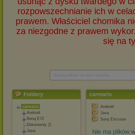
Szukaj plików na tym chomiku
Foldery
carmaris
carmaris
Android
Android
Java
Benq E72
Sony Ericsson
Dokumenty
Java
Nie ma plików w