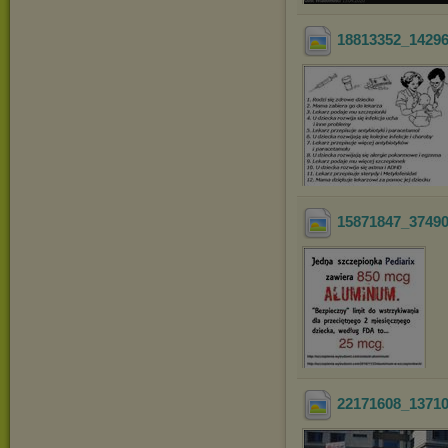
18813352_1429
15871847_3749
22171608_1371