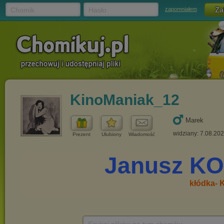
Chomik
Hasło
zapomniałem
KinoManiak_12
Marek
widziany: 7.08.20
Prezent
Ulubiony
Wiadomość