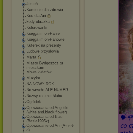
Jesień
Kamienie dla zdrowia
Kod dla Ani
kody obrazka
Kolorowanki
Księga imion-Panie
Księga imion-Panowie
Kuferek na prezenty
Ludowe przysłowia
Marta
Miasto Bydgoszcz tu
mieszkam
Mowa kwiatów
Muzyka
NA NOWY ROK
Na wesoło-ALE NUMER
Nazwy rocznic ślubu
Ogródek
Opowiadania od Angeliki
(white.and.black.
flower)
💝🌹
Opowiadania od Basi
(Basia1995x)
co c
Opowiadanie od Ani (A-n-i-t-
a)