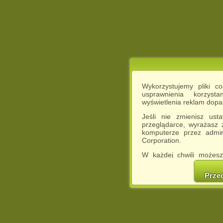
Wykorzystujemy pliki c
usprawnienia korzyst
wyświetlenia reklam dop
Jeśli nie zmienisz ust
przeglądarce, wyrażasz
komputerze przez admin
Corporation.
W każdej chwili możesz
cookies w swojej przeglą
w naszej Pol
Prze
http://chomikuj.pl/Polity
Jednocześnie informuje
może spowodować ogr
Chomikuj.pl.