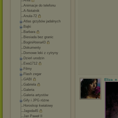
Ania
Animacje do telefonu
A-Notatnik
Anula-72
Atlas grzybów jadalnych
Bajki
Barbara
Biesiada bez granic
BoginiAtena43
Dokumenty
Domowe leki z cytryny
Dzień urodzin
Ewa1712
Filmy
Flash zegar
GABI
Eliza_n
Gabriela
Galeria
Galeria artystów
Gify i JPG różne
Horoskop kwiatowy
Jagoda45
Jan Paweł II