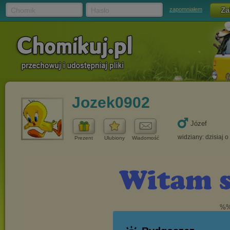
Chomik
Hasło
zapomniałem
Jozek0902
Józef
widziany: dzisiaj o
Prezent
Ulubiony
Wiadomość