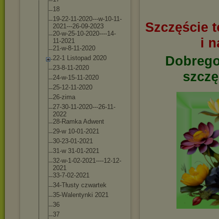
18
19-22-11-2020-
--w-10-11-
Szczęście t
2021
---26-09-2023
20-w-25-10-202
0----14-
i 
11-202
1
21-w-8-11-2020
Dobrego
22-1 Listopad 2020
23-8-11-2020
szczę
24-w-15-11-202
0
25-12-11-2020
26-zima
27-30-11-2020-
--26-11-
2022
28-Ramka Adwent
29-w 10-01-2021
30-23-01-2021
31-w 31-01-2021
32-w-1-02-2021
----12-12-
2021
33-7-02-2021
34-Tłusty czwartek
35-Walentynki 2021
36
37