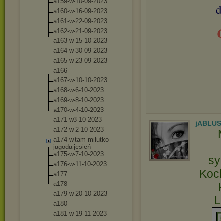
a159-w-10-09-2
023
d
a160-w-16-09-2
023
a161-w-22-09-2
023
a162-w-21-09-2
023
a163-w-15-10-2
023
a164-w-30-09-2
023
a165-w-23-09-2
023
a166
a167-w-10-10-2
023
a168-w-6-10-20
23
a169-w-8-10-20
23
a170-w-4-10-20
23
a171-w3-10-202
3
jABLU
a172-w-2-10-20
23
a174-witam milutko
jagoda-jesień
a175-w-7-10-20
23
sy
a176-w-11-10-2
023
Koch
a177
a178
a179-w-20-10-2
023
L
a180
a181-w-19-11-2
023