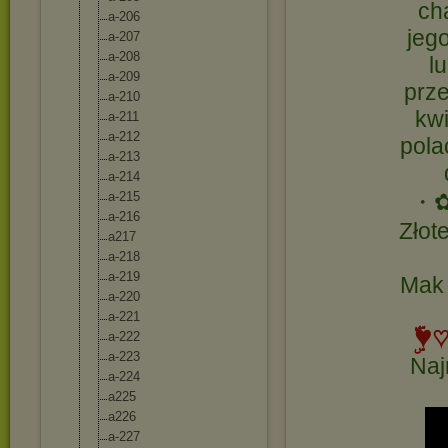
ch
a-206
jego
a-207
a-208
l
a-209
prze
a-210
kwi
a-211
a-212
pola
a-213
a-214
a-215
・
a-216
Złot
a217
a-218
a-219
Mak 
a-220
a-221
♥ۣۜ
a-222
a-223
Naj
a-224
a225
a226
a-227