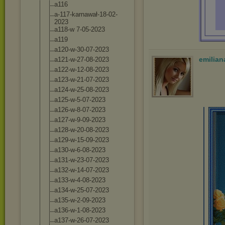
a116
a-117-karnawał
-18-02-
2023
a118-w 7-05-2023
a119
a120-w-30-07-2
023
emilian
a121-w-27-08-2
023
a122-w-12-08-2
023
a123-w-21-07-2
023
a124-w-25-08-2
023
a125-w-5-07-20
23
a126-w-8-07-20
23
a127-w-9-09-20
23
a128-w-20-08-2
023
a129-w-15-09-2
023
a130-w-6-08-20
23
a131-w-23-07-2
023
a132-w-14-07-2
023
a133-w-4-08-20
23
a134-w-25-07-2
023
a135-w-2-09-20
23
a136-w-1-08-20
23
a137-w-26-07-2
023