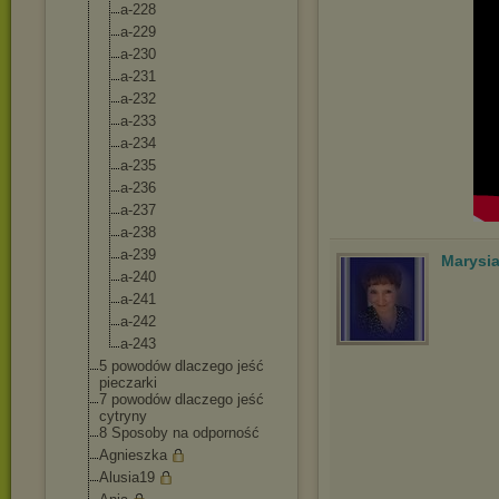
a-228
a-229
a-230
a-231
a-232
a-233
a-234
a-235
a-236
a-237
a-238
a-239
Marysi
a-240
a-241
a-242
a-243
5 powodów dlaczego jeść
pieczarki
7 powodów dlaczego jeść
cytryny
8 Sposoby na odporność
Agnieszka
Alusia19