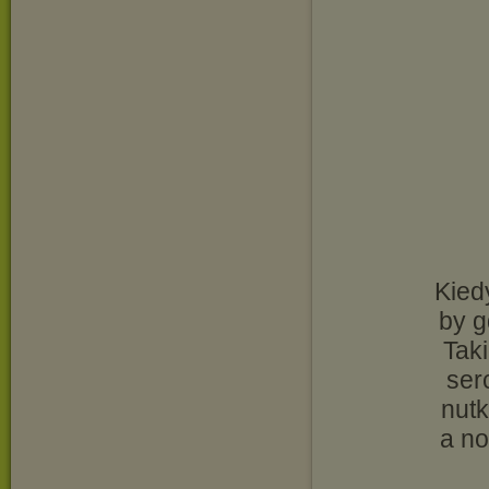
Kied
by g
Tak
ser
nutk
a no