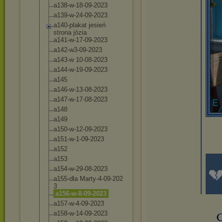
a138-w-18-09-2
023
a139-w-24-09-2
023
a140-plakat jesień
strona józia
a141-w-17-09-2
023
a142-w3-09-202
3
a143-w 10-08-2023
a144-w-19-09-2
023
a145
a146-w-13-08-2
023
a147-w-17-08-2
023
a148
a149
a150-w-12-09-2
023
a151-w-1-09-20
23
a152
a153

a154-w-29-08-2
023
a155-dla Marty-4-09-202
3
a156-w-8-09-20
23
a157-w-4-09-20
23
C
a158-w-14-09-2
023