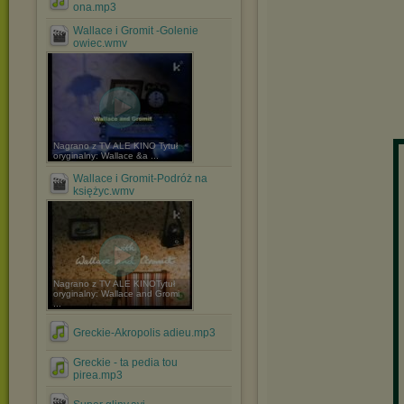
ona.mp3
Wallace i Gromit -Golenie
owiec.wmv
Nagrano z TV ALE KINO Tytuł
oryginalny: Wallace &a ...
Wallace i Gromit-Podróż na
księżyc.wmv
Nagrano z TV ALE KINOTytuł
oryginalny: Wallace and Gromi
...
Greckie-Akropolis adieu.mp3
Greckie - ta pedia tou
pirea.mp3