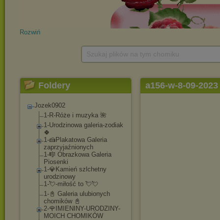
Rozwiń
Szukaj plików na tym chomiku
Foldery
a156-w-8-09-2023
Jozek0902
1-R-Róże i muzyka 🌺
1-Urodzinowa galeria-zodiak
🍀
1-🍰Plakatowa Galeria
zaprzyjaźnionych
1-🎼 Obrazkowa Galeria
Piosenki
1-💎Kamień szlchetny
urodzinowy
1-💘-miłość to 💘💘
1-📓 Galeria ulubionych
chomików 📓
2-🌹IMIENINY-UROD
ZINY-
MOICH CHOMIKÓW