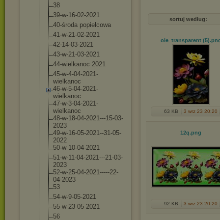
38
39-w-16-02-202
1
sortuj według:
40-środa popielcowa
41-w-21-02-202
1
oie_transparent (5)
.pn
42-14-03-2021
43-w-21-03-202
1
44-wielkanoc 2021
45-w-4-04-2021
-
wielkanoc
46-w-5-04-2021
-
wielkanoc
47-w-3-04-2021
-
wielkanoc
63 KB
3 wrz 23 20:20
48-w-18-04-202
1---15-03-
2023
49-w-16-05-202
1--31-05-
12q
.png
2022
50-w 10-04-2021
51-w-11-04-202
1---21-03-
2023
52-w-25-04-202
1-----22-
04-20
23
53
54-w-9-05-2021
92 KB
3 wrz 23 20:20
55-w-23-05-202
1
56