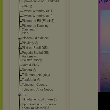
pięk
Opowiadanie od Sandro43
Orlik
Owoce-witaminy cz.1
Owoce-witaminy cz.2
Piękne od Eli (Elusia7)
Piękne od Karoliny
(Cristina3)
Pies
Piosenki dla dzieci
Playlisty
Pliki od Basi1995x
Pogoda Basia1955
Radomsko
Polskie miody
Ramki PNG
Renata
Talizman szczęścia
TaraMaria
Teledyski Country
Teledyski-Arka Noego
Tła
Układanie pozdrowień
Upominek urodzinowy od
chomika Klara2023