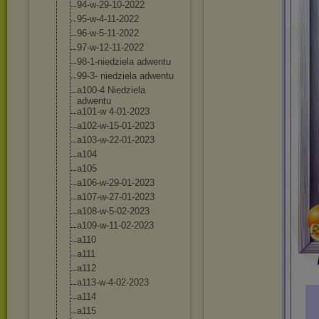
94-w-29-10-202
2
95-w-4-11-2022
96-w-5-11-2022
97-w-12-11-202
2
98-1-niedziela adwentu
99-3- niedziela adwentu
a100-4 Niedziela
adwentu
a101-w 4-01-2023
a102-w-15-01-2
023
a103-w-22-01-2
023
a104
a105
a106-w-29-01-2
023
a107-w-27-01-2
023
a108-w-5-02-20
23
a109-w-11-02-2
023
a110
a111
a112
a113-w-4-02-20
23
a114
a115