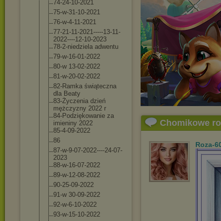
74-24-10-2021
75-w-31-10-202
1
76-w-4-11-2021
77-21-11-2021-
----13-11-
2022
----12-10-2023
78-2-niedziela adwentu
79-w-16-01-202
2
80-w 13-02-2022
81-w-20-02-202
2
82-Ramka świąteczna
dla Beaty
83-Życzenia dzień
mężczyzny 2022 r
84-Podziękowan
ie za
Chomikowe r
imieniny 2022
85-4-09-2022
86
Roza-6
87-w-9-07-2022
----24-07-
2023
88-w-16-07-202
2
89-w-12-08-202
2
90-25-09-2022
91-w 30-09-2022
92-w-6-10-2022
93-w-15-10-202
2