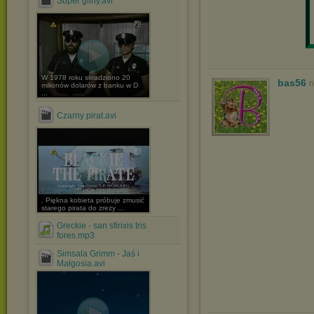
Super gliny.avi
W 1978 roku skradziono 20
bas56
n
milionów dolarów z banku w D
...
Czarny pirat.avi
. Piękna kobieta próbuje zmusić
starego pirata do zrezy ...
Greckie - san sfirixis tris
fores.mp3
Simsala Grimm - Jaś i
Małgosia.avi