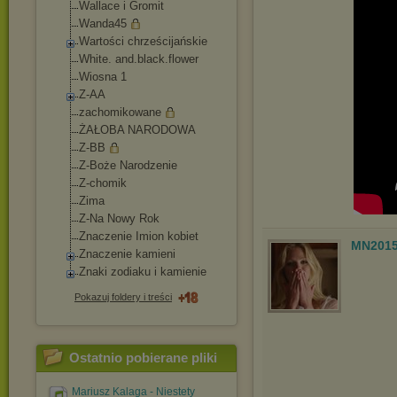
Wallace i Gromit
Wanda45
Wartości chrześcijańskie
White. and.black.flower
Wiosna 1
Z-AA
zachomikowane
ŻAŁOBA NARODOWA
Z-BB
Z-Boże Narodzenie
Z-chomik
Zima
Z-Na Nowy Rok
Znaczenie Imion kobiet
MN201
Znaczenie kamieni
Znaki zodiaku i kamienie
Pokazuj foldery i treści
Ostatnio pobierane pliki
Mariusz Kalaga - Niestety