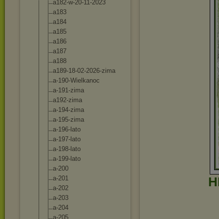
a182-w-20-11-2
023
a183
a184
a185
a186
a187
a188
a189-18-02-202
6-zima
a-190-Wielkano
c
a-191-zima
a192-zima
a-194-zima
a-195-zima
a-196-lato
a-197-lato
a-198-lato
a-199-lato
a-200
a-201
H
a-202
a-203
a-204
a-205