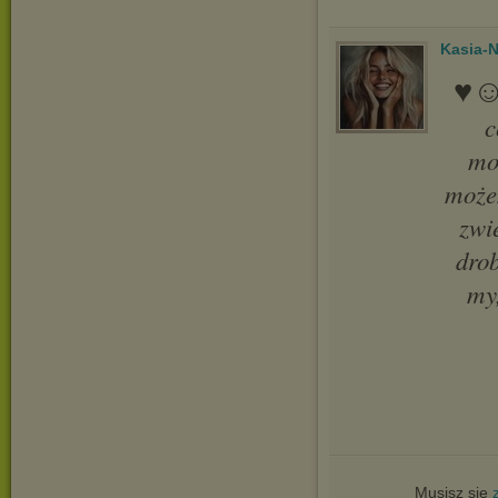
Kasia-N
♥︎☺
c
mo
może
zwi
drob
my
Musisz się