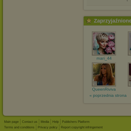
Zaprzyjaźnion
mari_44
QueenRiviva
« poprzednia strona
Main page
Contact us
Media
Help
Publishers Platform
Terms and conditions
Privacy policy
Report copyright infringement