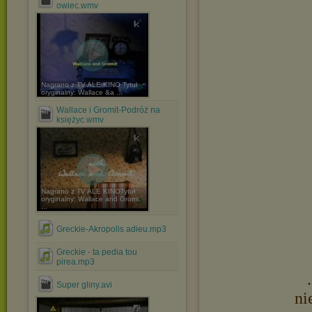
owiec.wmv
Nagrano z TV ALE KINO Tytuł
oryginalny: Wallace &a ...
Wallace i Gromit-Podróż na
księżyc.wmv
Nagrano z TV ALE KINOTytuł
oryginalny: Wallace and Gromi
...
Greckie-Akropolis adieu.mp3
Greckie - ta pedia tou
pirea.mp3
Super gliny.avi
ni