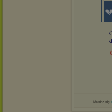

C
d
Musisz się