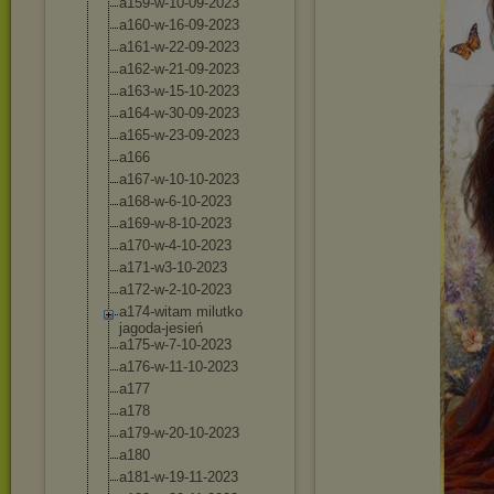
a159-w-10-09-2
023
a160-w-16-09-2
023
a161-w-22-09-2
023
a162-w-21-09-2
023
a163-w-15-10-2
023
a164-w-30-09-2
023
a165-w-23-09-2
023
a166
a167-w-10-10-2
023
a168-w-6-10-20
23
a169-w-8-10-20
23
a170-w-4-10-20
23
a171-w3-10-202
3
a172-w-2-10-20
23
a174-witam milutko
jagoda-jesień
a175-w-7-10-20
23
a176-w-11-10-2
023
a177
a178
a179-w-20-10-2
023
a180
a181-w-19-11-2
023