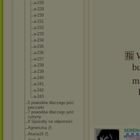
a-228
a-229
a-230
a-231
a-232
a-233
a-234
a-235
a-236
🈯️ 
a-237
b
a-238
a-239
a-240
m
a-241
a-242
a-243
5 powodów dlaczego jeść
pieczarki
7 powodów dlaczego jeść
cytryny
8 Sposoby na odporność
Agnieszka
SEREN
Alusia19