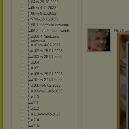
94-w-29-10-202
2
95-w-4-11-2022
96-w-5-11-2022
97-w-12-11-202
2
98-1-niedziela adwentu
Nucha1
99-3- niedziela adwentu
a100-4 Niedziela
adwentu
a101-w 4-01-2023
a102-w-15-01-2
023
a103-w-22-01-2
023
a104
a105
a106-w-29-01-2
023
a107-w-27-01-2
023
a108-w-5-02-20
23
a109-w-11-02-2
023
a110
a111
a112
a113-w-4-02-20
23
a114
a115