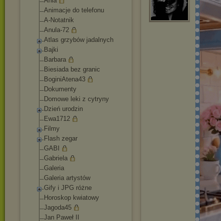
Ania
Animacje do telefonu
A-Notatnik
Anula-72
Atlas grzybów jadalnych
Bajki
Barbara
Biesiada bez granic
BoginiAtena43
Dokumenty
Domowe leki z cytryny
Dzień urodzin
Ewa1712
Filmy
Flash zegar
GABI
Gabriela
Galeria
Galeria artystów
Gify i JPG różne
Horoskop kwiatowy
Jagoda45
Jan Paweł II