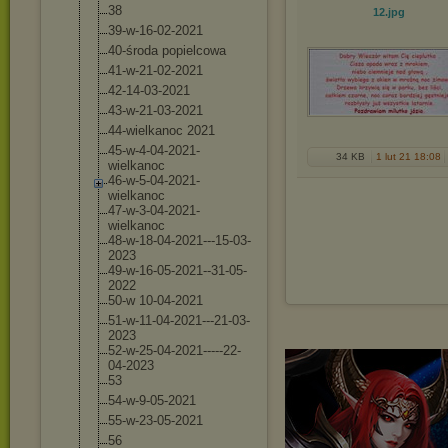
38
12
.jpg
39-w-16-02-202
1
40-środa popielcowa
41-w-21-02-202
1
42-14-03-2021
43-w-21-03-202
1
44-wielkanoc 2021
45-w-4-04-2021
-
34 KB
1 lut 21 18:08
wielkanoc
46-w-5-04-2021
-
wielkanoc
47-w-3-04-2021
-
wielkanoc
48-w-18-04-202
1---15-03-
2023
49-w-16-05-202
1--31-05-
2022
50-w 10-04-2021
51-w-11-04-202
1---21-03-
2023
52-w-25-04-202
1-----22-
04-20
23
53
54-w-9-05-2021
55-w-23-05-202
1
56