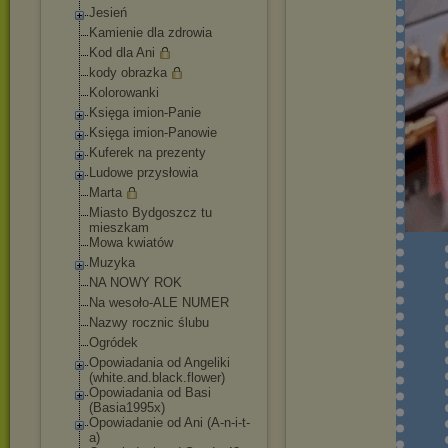
Jesień
Kamienie dla zdrowia
Kod dla Ani
kody obrazka
Kolorowanki
Księga imion-Panie
Księga imion-Panowie
Kuferek na prezenty
Ludowe przysłowia
Marta
Miasto Bydgoszcz tu
mieszkam
Mowa kwiatów
Muzyka
NA NOWY ROK
Na wesoło-ALE NUMER
Nazwy rocznic ślubu
Ogródek
Opowiadania od Angeliki
(white.and.black.
flower)
Opowiadania od Basi
(Basia1995x)
Opowiadanie od Ani (A-n-i-t-
a)