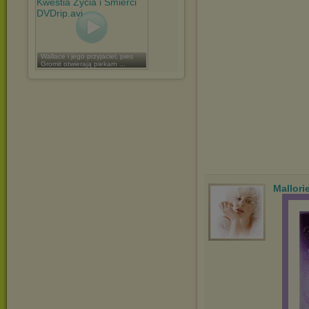
Wallace i jego przyjaciel, pies
Gromit otwierają piekarn ...
Mallori