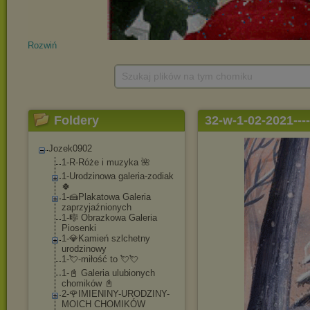
Rozwiń
Szukaj plików na tym chomiku
Foldery
32-w-1-02-2021---
Jozek0902
1-R-Róże i muzyka 🌺
1-Urodzinowa galeria-zodiak
🍀
1-🍰Plakatowa Galeria
zaprzyjaźnionych
1-🎼 Obrazkowa Galeria
Piosenki
1-💎Kamień szlchetny
urodzinowy
1-💘-miłość to 💘💘
1-📓 Galeria ulubionych
chomików 📓
2-🌹IMIENINY-UROD
ZINY-
MOICH CHOMIKÓW