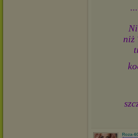
.
Ni
niż
t
ko
szc
Roza-6