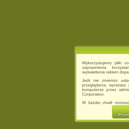
Wykorzystujemy pliki c
usprawnienia korzyst
wyświetlenia reklam dop
Jeśli nie zmienisz ust
przeglądarce, wyrażasz
komputerze przez admin
Corporation.
W każdej chwili możesz
cookies w swojej przeglą
w naszej Pol
Prze
http://chomikuj.pl/Polity
Jednocześnie informuje