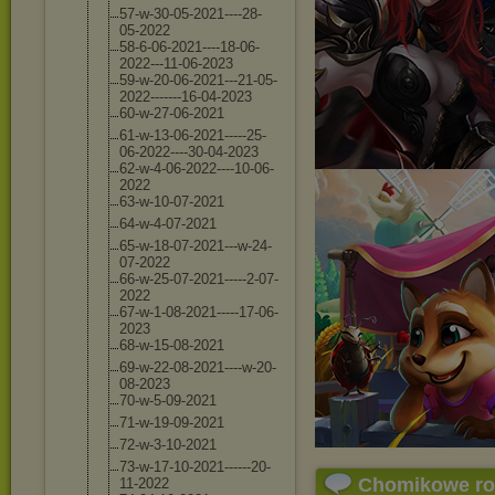
57-w-30-05-202
1----28-
05-202
2
58-6-06-2021--
--18-06-
2022--
-11-06-2023
59-w-20-06-202
1---21-05-
2022
-------16-04-2
023
60-w-27-06-202
1
61-w-13-06-202
1-----25-
06-20
22----30-04-20
23
62-w-4-06-2022
----10-06-
2022
63-w-10-07-202
1
64-w-4-07-2021
65-w-18-07-202
1---w-24-
07-20
22
66-w-25-07-202
1-----2-07-
202
2
67-w-1-08-2021
-----17-06-
202
3
68-w-15-08-202
1
69-w-22-08-202
1----w-20-
08-2
023
70-w-5-09-2021
71-w-19-09-202
1
72-w-3-10-2021
73-w-17-10-202
1------20-
Chomikowe r
11-2
022