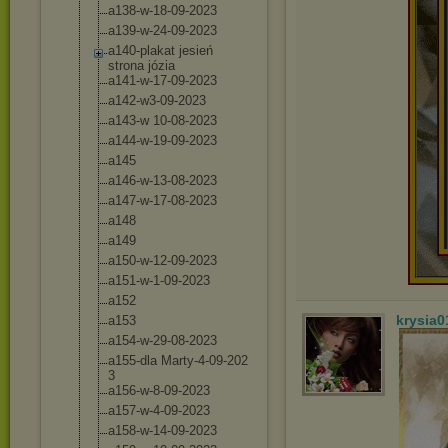
a138-w-18-09-2
023
a139-w-24-09-2
023
a140-plakat jesień
strona józia
a141-w-17-09-2
023
a142-w3-09-202
3
a143-w 10-08-2023
a144-w-19-09-2
023
a145
a146-w-13-08-2
023
a147-w-17-08-2
023
a148
a149
a150-w-12-09-2
023
a151-w-1-09-20
23
a152
krysia0
a153
a154-w-29-08-2
023
a155-dla Marty-4-09-202
3
a156-w-8-09-20
23
a157-w-4-09-20
23
a158-w-14-09-2
023