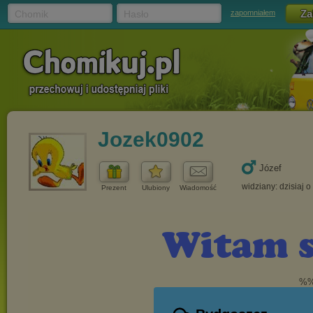
Chomik
Hasło
zapomniałem
Jozek0902
Józef
widziany: dzisiaj o
Prezent
Ulubiony
Wiadomość