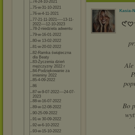
74-24-10-2021
75-w-31-10-202
1
Kasia-N
76-w-4-11-2021
77-21-11-2021-
----13-11-
𑣲
2022
----12-10-2023
78-2-niedziela adwentu
79-w-16-01-202
2
80-w 13-02-2022
pr
81-w-20-02-202
2
82-Ramka świąteczna
dla Beaty
83-Życzenia dzień
Ale
mężczyzny 2022 r
84-Podziękowan
ie za
P
imieniny 2022
85-4-09-2022
popr
86
87-w-9-07-2022
----24-07-
2023
88-w-16-07-202
2
Bo p
89-w-12-08-202
2
wyt
90-25-09-2022
91-w 30-09-2022
92-w-6-10-2022
93-w-15-10-202
2