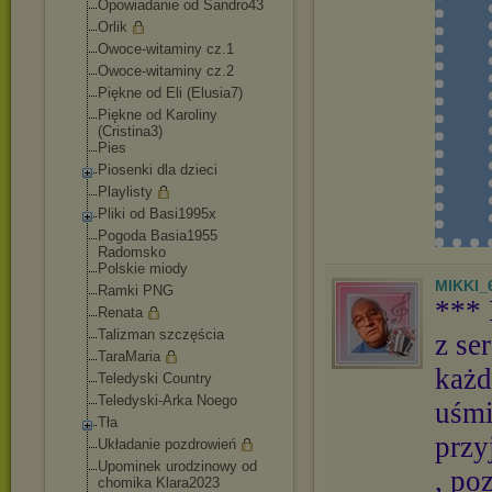
Opowiadanie od Sandro43
Orlik
Owoce-witaminy cz.1
Owoce-witaminy cz.2
Piękne od Eli (Elusia7)
Piękne od Karoliny
(Cristina3)
Pies
Piosenki dla dzieci
Playlisty
Pliki od Basi1995x
Pogoda Basia1955
Radomsko
Polskie miody
MIKKI_
Ramki PNG
***
Renata
Talizman szczęścia
z se
TaraMaria
każd
Teledyski Country
Teledyski-Arka Noego
uśmi
Tła
przy
Układanie pozdrowień
Upominek urodzinowy od
, po
chomika Klara2023