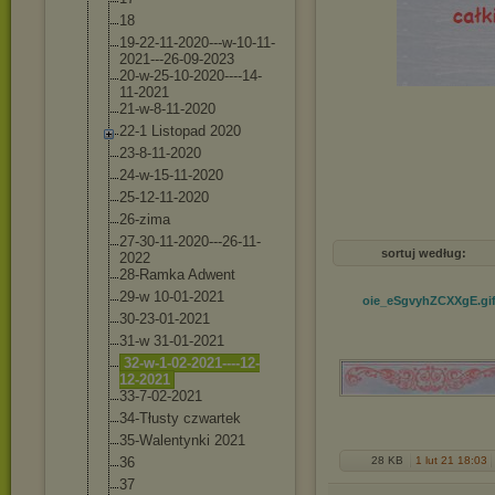
18
19-22-11-2020-
--w-10-11-
2021
---26-09-2023
20-w-25-10-202
0----14-
11-202
1
21-w-8-11-2020
22-1 Listopad 2020
23-8-11-2020
24-w-15-11-202
0
25-12-11-2020
26-zima
27-30-11-2020-
--26-11-
sortuj według:
2022
28-Ramka Adwent
29-w 10-01-2021
oie_eSgvyhZCXXgE
.gi
30-23-01-2021
31-w 31-01-2021
32-w-1-02-2021
----12-
12-2021
33-7-02-2021
34-Tłusty czwartek
35-Walentynki 2021
36
28 KB
1 lut 21 18:03
37