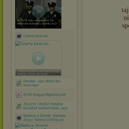
ta
n
W 1978 roku skradziono 20
sp
milionów dolarów z banku w D
...
Czarny pirat.avi
. Piękna kobieta próbuje zmusić
starego pirata do zrezy ...
Greckie - san sfirixis tris
fores.mp3
25 BT-Księga Mądrości.pdf
ZDAZYC PRZED PANEM
BOGIEM HANNA KRAL.mp3
Wallace & Gromit - Kwestia
Życia i Śmierci DVDrip.avi