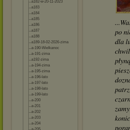
a182-w-20-11-2
023
a183
a184
a185
...Wa
a186
po ni
a187
a188
dla l
a189-18-02-202
6-zima
a-190-Wielkano
c
chwil
a-191-zima
płyną
a192-zima
a-194-zima
piesz
a-195-zima
a-196-lato
dozna
a-197-lato
patrz
a-198-lato
a-199-lato
czar
a-200
a-201
zamyk
a-202
konic
a-203
a-204
pora
a-205