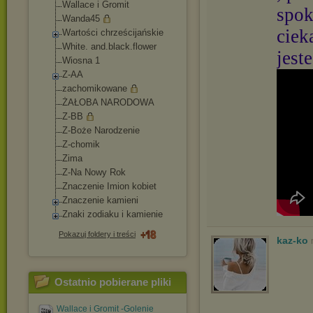
Wallace i Gromit
spok
Wanda45
ciek
Wartości chrześcijańskie
White. and.black.flower
jest
Wiosna 1
Z-AA
zachomikowane
ŻAŁOBA NARODOWA
Z-BB
Z-Boże Narodzenie
Z-chomik
Zima
Z-Na Nowy Rok
Znaczenie Imion kobiet
Znaczenie kamieni
Znaki zodiaku i kamienie
Pokazuj foldery i treści
kaz-ko
Ostatnio pobierane pliki
Wallace i Gromit -Golenie