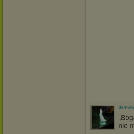
darmow
„Bog
nie m