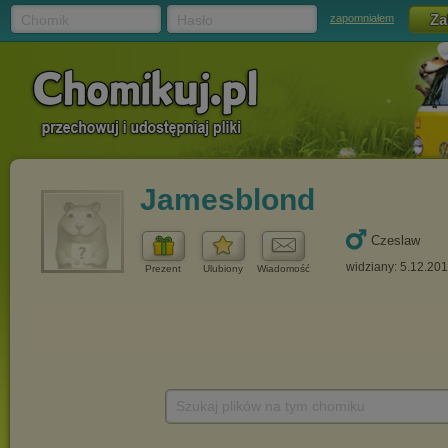
Chomik
Hasło
zapomniałem
Jamesblond
Czeslaw
widziany: 5.12.20
Prezent
Ulubiony
Wiadomość
Szukaj plików na tym chomiku