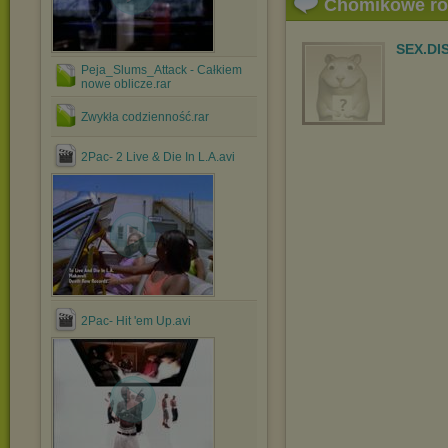
Chomikowe r
SEX.D
Peja_Slums_Attack - Całkiem
nowe oblicze.rar
Zwykła codzienność.rar
2Pac- 2 Live & Die In L.A.avi
2Pac- Hit 'em Up.avi