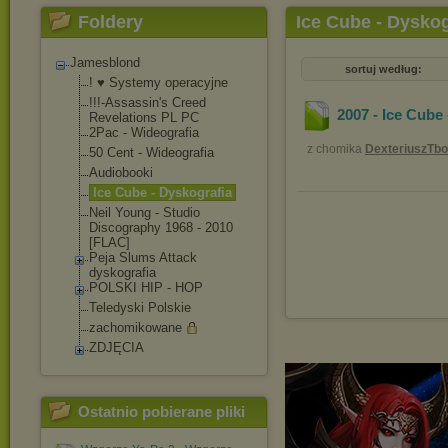
Foldery
Ice Cube - Dyskog
Jamesblond
sortuj według:
! ♥ Systemy operacyjne
!!!-Assassin's Creed
2007 - Ice Cube
Revelations PL PC
2Pac - Wideografia
z chomika
DexteriuszTbo
50 Cent - Wideografia
Audiobooki
Ice Cube - Dyskografia
Neil Young - Studio
Discography 1968 - 2010
[FLAC]
Peja Slums Attack
dyskografia
POLSKI HIP - HOP
Teledyski Polskie
zachomikowane
ZDJĘCIA
Ostatnio pobierane pliki