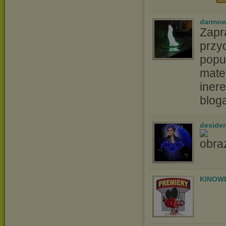
darmow
Zapr
przyd
popu
matem
iner
blog
desider
KINOW