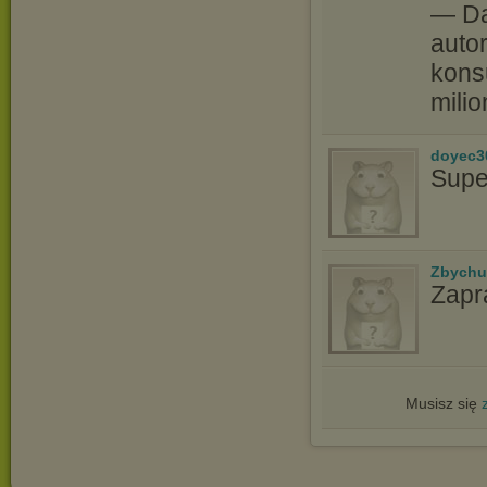
— Da
autor
kons
milio
doyec3
Supe
Zbychu
Zapr
Musisz się