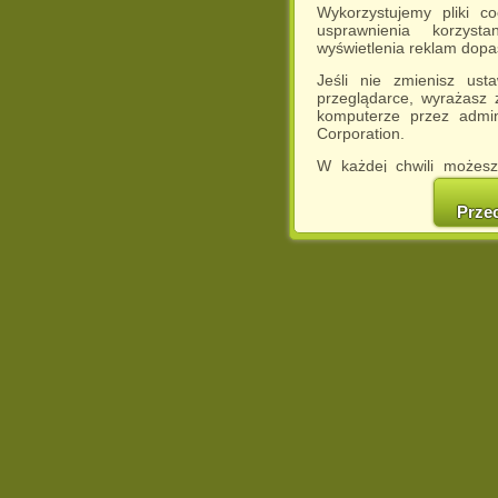
Wykorzystujemy pliki c
usprawnienia korzyst
wyświetlenia reklam dop
Jeśli nie zmienisz ust
przeglądarce, wyrażasz
komputerze przez admin
Corporation.
W każdej chwili możesz
cookies w swojej przeglą
w naszej Pol
Prze
http://chomikuj.pl/Polity
Jednocześnie informuje
może spowodować ogr
Chomikuj.pl.
W przypadku braku twojej
prosimy o opuszczenie se
Wykorzystanie plików c
(dostosowanie reklam do
działań marketingowych).
Wyrażenie sprzeciwu spo
będzie dopasowana do Tw
wyświetlona przypadkowo