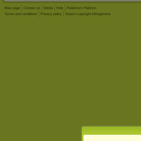
Main page
Contact us
Media
Help
Publishers Platform
Terms and conditions
Privacy policy
Report copyright infringement