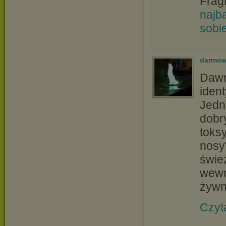
Frag
najb
sobi
darmow
Dawn
iden
Jedn
dobr
toks
nosy
świe
wewn
żywn
Czyt