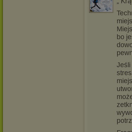
„ Kr
Tech
miej
Miej
bo j
dowo
pewn
Jeśl
stres
miej
utwo
może
zetk
wywo
potrz