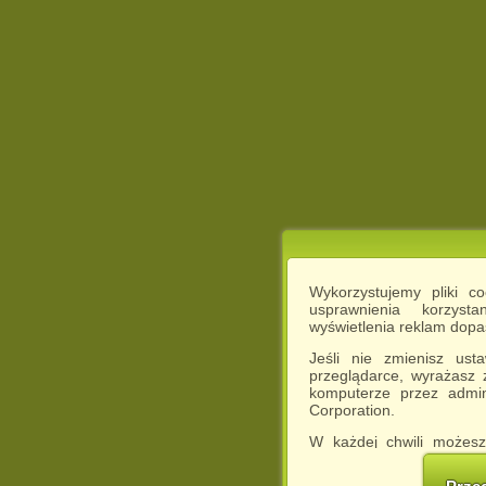
Wykorzystujemy pliki c
usprawnienia korzyst
wyświetlenia reklam dop
Jeśli nie zmienisz ust
przeglądarce, wyrażasz
komputerze przez admin
Corporation.
W każdej chwili możesz
cookies w swojej przeglą
w naszej Pol