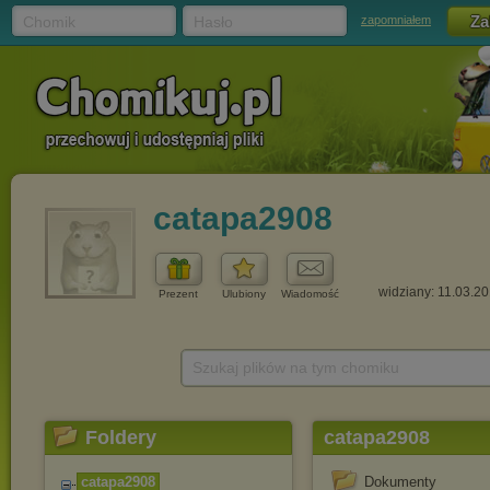
Chomik
Hasło
zapomniałem
catapa2908
widziany: 11.03.2
Prezent
Ulubiony
Wiadomość
Szukaj plików na tym chomiku
Foldery
catapa2908
catapa2908
Dokumenty