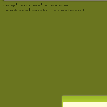
Main page
Contact us
Media
Help
Publishers Platform
Terms and conditions
Privacy policy
Report copyright infringement