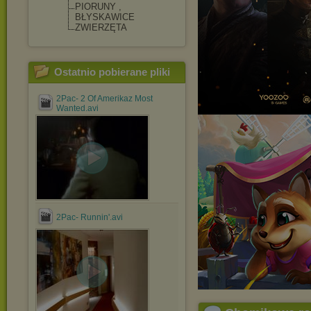
PIORUNY ,
BŁYSKAWICE
ZWIERZĘTA
Ostatnio pobierane pliki
2Pac- 2 Of Amerikaz Most
Wanted.avi
2Pac- Runnin'.avi