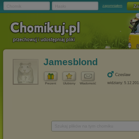
Chomik
Hasło
zapomniałem
Jamesblond
Czeslaw
widziany: 5.12.20
Prezent
Ulubiony
Wiadomość
Szukaj plików na tym chomiku