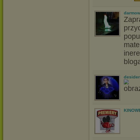
darmow
Zapr
przyd
popu
matem
iner
blog
desider
KINOW