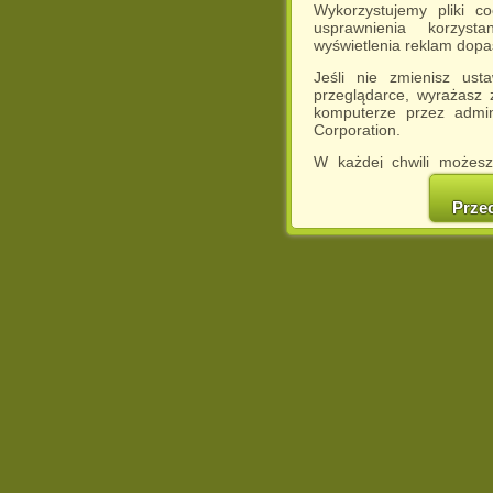
Wykorzystujemy pliki c
usprawnienia korzyst
wyświetlenia reklam dop
Jeśli nie zmienisz ust
przeglądarce, wyrażasz
komputerze przez admin
Corporation.
W każdej chwili możesz
cookies w swojej przeglą
w naszej Pol
Prze
http://chomikuj.pl/Polity
Jednocześnie informuje
może spowodować ogr
Chomikuj.pl.
W przypadku braku twojej
prosimy o opuszczenie se
Wykorzystanie plików c
(dostosowanie reklam do
działań marketingowych).
Wyrażenie sprzeciwu spo
będzie dopasowana do Tw
wyświetlona przypadkowo