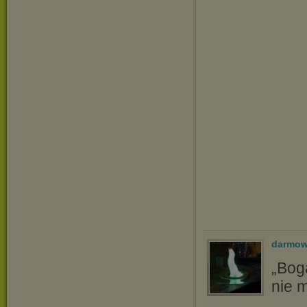
darmow
„Bog
nie m