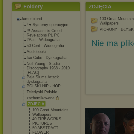
Foldery
ZDJĘCIA
Jamesblond
100 Great Mountain
Wallpapers
! ♥ Systemy operacyjne
PIORUNY , BŁYS
!!!-Assassin's Creed
Revelations PL PC
2Pac - Wideografia
Nie ma pli
50 Cent - Wideografia
Audiobooki
Ice Cube - Dyskografia
Neil Young - Studio
Discography 1968 - 2010
[FLAC]
Peja Slums Attack
dyskografia
POLSKI HIP - HOP
Teledyski Polskie
zachomikowane
ZDJĘCIA
100 Great Mountains
Wallpapers
40 FIREWORKS
PICTURES
50 ABSTRACT
FLOWER