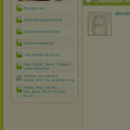
Chomikowe r
Na legalu.rar
SEX.D
Szacunek Ludzi Ulicy.rar
Zwykła codzienność.rar
Uliczne historie.rar
I nie zmienia się nic.rar
Peja_Slums_Attack - Całkiem
nowe oblicze.rar
Skazani_na_sukcezz-
szukaj_mnie_na_projektach.mp3
Rychu_Peja_Solufka-
Styl_Zycia_GN.O.J.A-2CD-
PL.rar