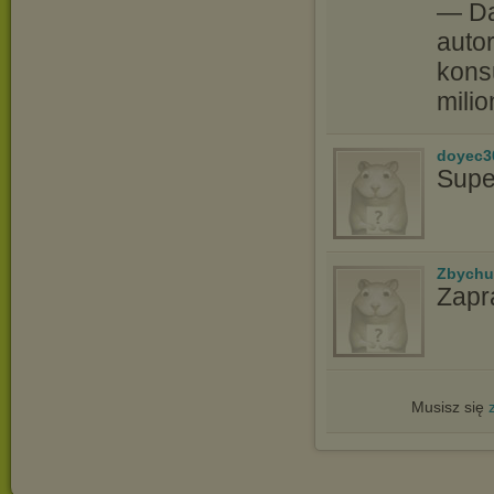
— Da
autor
kons
milio
doyec3
Supe
Zbychu
Zapr
Musisz się