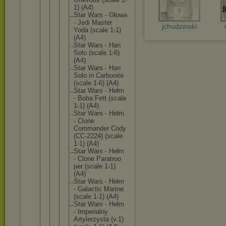
1) (A4)
Star Wars - Głowa
- Jedi Master
jchudzinski
Yoda (scale 1-1)
(A4)
Star Wars - Han
Solo (scale 1-6)
(A4)
Star Wars - Han
Solo in Carbonit
e
(scale 1-6) (A4)
Star Wars - Hełm
- Boba Fett (scale
1-1) (A4)
Star Wars - Hełm
- Clone
Commande
r Cody
(CC-2224
) (scale
1-1) (A4)
Star Wars - Hełm
- Clone Paratroo
per (scale 1-1)
(A4)
Star Wars - Hełm
- Galactic Marine
(scale 1-1) (A4)
Star Wars - Hełm
- Imperial
ny
Artylerz
ysta (v.1)