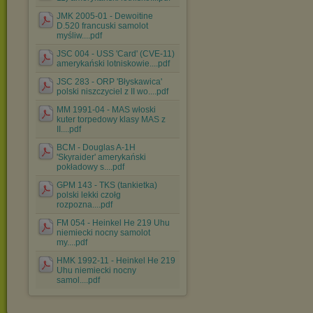
JMK 2005-01 - Dewoitine
D.520 francuski samolot
myśliw....pdf
JSC 004 - USS 'Card' (CVE-11)
amerykański lotniskowie....pdf
JSC 283 - ORP 'Błyskawica'
polski niszczyciel z II wo....pdf
MM 1991-04 - MAS włoski
kuter torpedowy klasy MAS z
II....pdf
BCM - Douglas A-1H
'Skyraider' amerykański
pokładowy s....pdf
GPM 143 - TKS (tankietka)
polski lekki czołg
rozpozna....pdf
FM 054 - Heinkel He 219 Uhu
niemiecki nocny samolot
my....pdf
HMK 1992-11 - Heinkel He 219
Uhu niemiecki nocny
samol....pdf