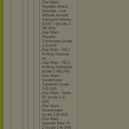
Star Wars -
Republic Attack
Gunship - Low
Altitude Assault
Transpor
t infantry
(LAAT ⁄ i)(scale 1-
48) (A4)
Star Wars -
Republic
Commando (scale
1-1) (A4)
Star Wars - RZ-1
A-Wing Intercep
tor
Star Wars - RZ-1
A-Wing Starfigh
ter
(scale 1-48) (A4)
Star Wars -
Sandtroo
per
Squadron (scale
1-6) (A4)
Star Wars - Seria
R2 (scale 1-1)
(A4)
Star Wars -
Snowtroo
per
(scale 1-6) (A4)
Star Wars -
Speeder Bike 74-
Z (scale 1-6) (A4)