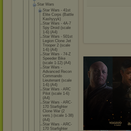
Star Wars
Star Wars - 41st
Elite Corps (Battle
Kashyyyk
)
Star Wars - 4A-7
Spy Droid (scale
1-6) (A4)
Star Wars - 501st
Legion Clone Jet
Trooper 2 (scale
1-6) (A4)
Star Wars - 74-Z
Speeder Bike
(scale 1-12) (A4)
Star Wars -
Advanced Recon
Commando
Lieutena
nt (scale
1-6) (A4)
Star Wars - ARC
Pilot (scale 1-6)
(A4)
Star Wars - ARC-
170 Starfigh
ter
Clone War (2
vers.) (scale 1-38)
(A4
)
Star Wars - ARC-
170 Starfigh
ter