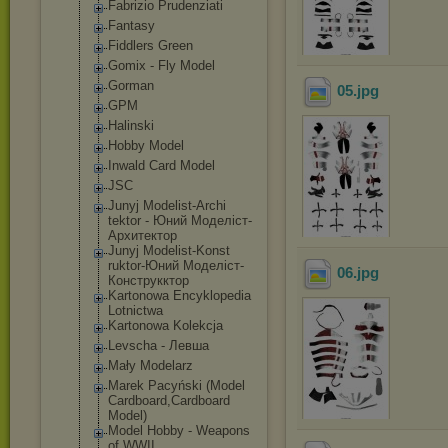
Fabrizio Prudenziati
Fantasy
Fiddlers Green
Gomix - Fly Model
Gorman
05
.jpg
GPM
Halinski
Hobby Model
Inwald Card Model
JSC
Junyj Modelist-Archi
tektor - Юний Моделіст-
Архит
ектор
Junyj Modelist-Konst
ruktor-Юний Моделіст-
06
.jpg
Конст
рукктор
Kartonowa Encyklopedia
Lotnictwa
Kartonowa Kolekcja
Levscha - Левша
Mały Modelarz
Marek Pacyński (Model
Cardboard,Card
board
Model)
Model Hobby - Weapons
of WWII