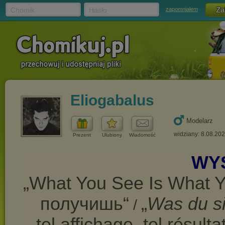
Chomik
Hasło
zapomniałem
Eliogabalus
Modelarz
widziany: 8.08.20
Prezent
Ulubiony
Wiadomość