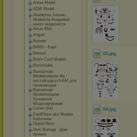
Adore Model
ADW Model
Akademia Junowo
Modelista-Акад
емия
юного моделиста
Alcan Mini
Angraf
Answer
BARS - Барс
Betexa
03
.jpg
Bob's Card Models
Bommodeli
Bumażnoje
Modelirowanie dla
początkujących
-БМ для
начинающих
Bumażnoje
Modielirowanie -
Бумажное
Моделирование
Canon (A4)
04
.jpg
CardPlane aka Modele
Kartonowe
Digital Navy
Dom Bumagi - Дом
бумаги