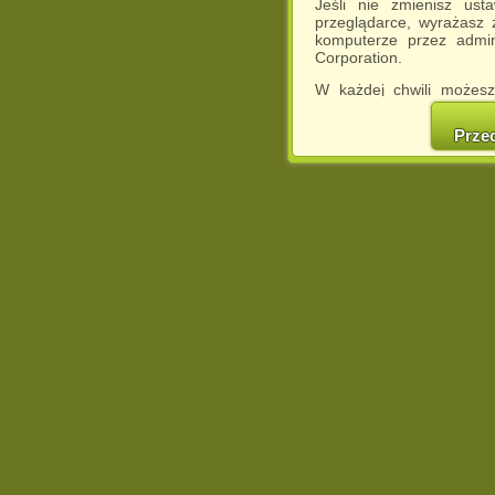
Jeśli nie zmienisz ust
przeglądarce, wyrażasz
komputerze przez admin
Corporation.
W każdej chwili możesz
cookies w swojej przeglą
w naszej Pol
Prze
http://chomikuj.pl/Polity
Jednocześnie informuje
może spowodować ogr
Chomikuj.pl.
W przypadku braku twojej
prosimy o opuszczenie se
Wykorzystanie plików c
(dostosowanie reklam do
działań marketingowych).
Wyrażenie sprzeciwu spo
będzie dopasowana do Tw
wyświetlona przypadkowo
Istnieje możliwość zmian
sposób uniemożliwiając
urządzeniu końcowym. M
dokonując odpowiednich