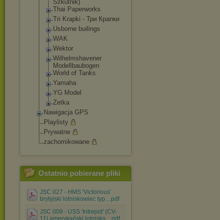
Szkutnik)
Thai Paperworks
Tri Krapki - Три Крапки
Usborne builings
WAK
Wektor
Wilhelmshavene
r
Modellbaubogen
World of Tanks
Yamaha
YG Model
Zetka
Nawigacja GPS
Playlisty
Prywatne
zachomikowane
Ostatnio pobierane pliki
JSC 027 - HMS 'Victorious'
brytyjski lotniskowiec typ....pdf
JSC 009 - USS 'Intrepid' (CV-
11) amerykański lotnisko....pdf