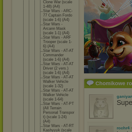
Clone War (scale
1-48) (A4)
Star Wars - ARC-
77 Captain Fordo
(scale 1-6) (A4)
Star Wars -
Arcann Mask
(scale 1-1) (A4)
Star Wars - ARF
Trooper (scale 1-
6) (A4)
Star Wars - AT-AT
Commande
r
(scale 1-6) (A4)
Star Wars - AT-AT
Driver (2 vers.)
(scale 1-6) (A4)
Star Wars - AT-AT
Walker Vehicle
Chomikowe r
(scale 1-32)
Star Wars - AT-AT
Walker Vehicle
ganiya
(scale 1-64)
Supe
Star Wars - AT-PT
(All Terrain
Personal Transpor
t) (scale 1-24)
(A4)
Star Wars - AT-RT
rochr4
Kashyyyk (scale