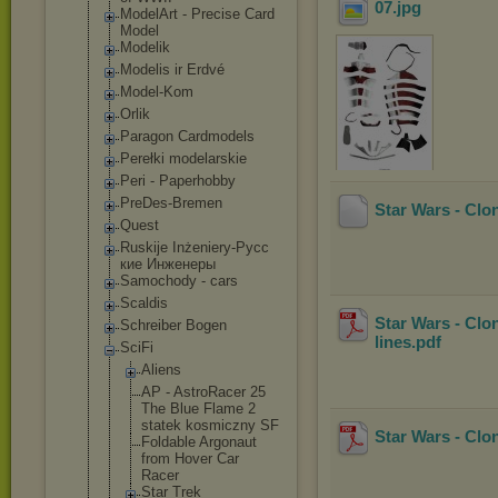
07
.jpg
ModelArt - Precise Card
Model
Modelik
Modelis ir Erdvé
Model-Kom
Orlik
Paragon Cardmodels
Perełki modelarskie
Peri - Paperhobby
PreDes-Bremen
Star Wars - Clo
Quest
Ruskije Inżeniery-Русс
кие Инженеры
Samochody - cars
Scaldis
Star Wars - Clo
Schreiber Bogen
lines
.pdf
SciFi
Aliens
AP - AstroRacer 25
The Blue Flame 2
statek kosmiczny SF
Star Wars - Clo
Foldable Argonaut
from Hover Car
Racer
Star Trek