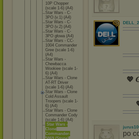
10P Chopper
(scale 1-6) (A4)
Star Wars - C-
3PO (v.1) (A4)
Star Wars - C-
DELL_2
3PO (v.2) (A4)
Star Wars - C-
3PO głowa (A4)
Star Wars - CC-
1004 Commande
r
Gree (scale 1-6)
(A4)
Star Wars -
Chewbacc
a
Wookiee (scale 1-
6) (A4)
Star Wars - Clone
💖 𝑮
AT-RT Driver
(scale 1-6) (A4)
Star Wars - Clone
Cold Assault
Troopers (scale 1-

6) (A4)
Star Wars - Clone
Commande
r Cody
(scale 1-6) (A4)
Star Wars -
jurus10
Clone
po c
Commande
r-
5869 (Stone)