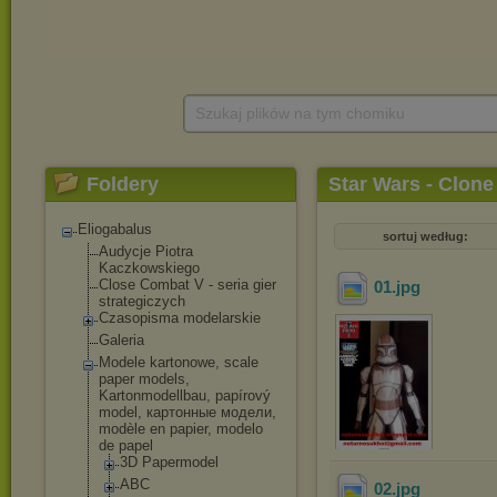
Szukaj plików na tym chomiku
Foldery
Star Wars - Clone
Eliogabalus
sortuj według:
Audycje Piotra
Kaczkowskiego
Close Combat V - seria gier
01
.jpg
strategiczych
Czasopisma modelarskie
Galeria
Modele kartonowe, scale
paper models,
Kartonmodellbau, papírový
model, картонные модели,
modèle en papier, modelo
de papel
3D Papermodel
ABC
02
.jpg