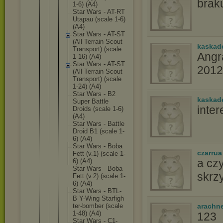
braku
1-6) (A4)
Star Wars - AT-RT
Utapau (scale 1-6)
(A4)
Star Wars - AT-ST
(All Terrain Scout
kaskad
Transpor
t) (scale
Angr
1-16) (A4)
Star Wars - AT-ST
2012
(All Terrain Scout
Transpor
t) (scale
1-24) (A4)
Star Wars - B2
kaskad
Super Battle
inte
Droids (scale 1-6)
(A4)
Star Wars - Battle
Droid B1 (scale 1-
6) (A4)
Star Wars - Boba
czarrua
Fett (v.1) (scale 1-
a cz
6) (A4)
Star Wars - Boba
skrz
Fett (v.2) (scale 1-
6) (A4)
Star Wars - BTL-
B Y-Wing Starfigh
ter-bomb
er (scale
arachn
1-48) (A4)
123
Star Wars - C1-