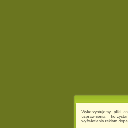
Wykorzystujemy pliki c
usprawnienia korzyst
wyświetlenia reklam dop