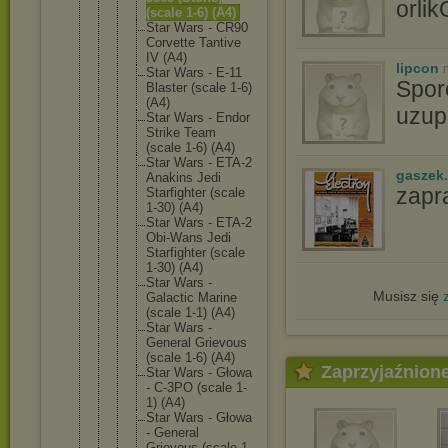
orli
(scale 1-6) (A4)
Star Wars - CR90
Corvette Tantive
IV (A4)
lipcon
Star Wars - E-11
Spor
Blaster (scale 1-6)
(A4)
uzupe
Star Wars - Endor
Strike Team
(scale 1-6) (A4)
Star Wars - ETA-2
gaszek.
Anakins Jedi
zapr
Starfigh
ter (scale
1-30) (A4)
Star Wars - ETA-2
Obi-Wans Jedi
Starfigh
ter (scale
1-30) (A4)
Star Wars -
Musisz się
Galactic Marine
(scale 1-1) (A4)
Star Wars -
General Grievous
(scale 1-6) (A4)
Zaprzyjaźnion
Star Wars - Głowa
- C-3PO (scale 1-
1) (A4)
Star Wars - Głowa
- General
Grievous (scale 1-