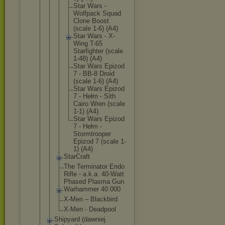
Star Wars -
Wolfpack Squad
Clone Boost
(scale 1-6) (A4)
Star Wars - X-
Wing T-65
Starfigh
ter (scale
1-48) (A4)
Star Wars Epizod
7 - BB-8 Droid
(scale 1-6) (A4)
Star Wars Epizod
7 - Hełm - Sith
Cairo Wren (scale
1-1) (A4)
Star Wars Epizod
7 - Hełm -
Stormtro
oper
Epizod 7 (scale 1-
1) (A4)
StarCraft
The Terminator Endo
Rifle - a.k.a. 40-Watt
Phased Plasma Gun
Warhammer 40 000
X-Men – Blackbird
X-Men - Deadpool
Shipyard (dawniej