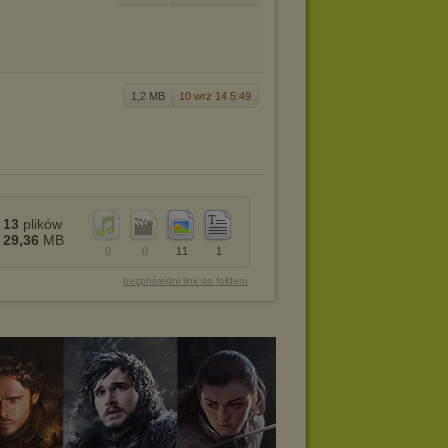
1,2 MB
10 wrz 14 5:49
13
plików
29,36
MB
0
0
11
1
bezpośredni link do folderu