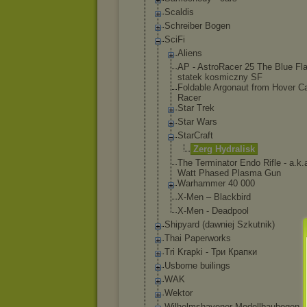
Scaldis
Schreiber Bogen
SciFi
Aliens
AP - AstroRacer 25 The Blue Fl
statek kosmiczny SF
Foldable Argonaut from Hover C
Racer
Star Trek
Star Wars
StarCraft
Zerg Hydralis
k
The Terminator Endo Rifle - a.k.
Watt Phased Plasma Gun
Warhammer 40 000
X-Men – Blackbird
X-Men - Deadpool
Shipyard (dawniej Szkutnik)
Thai Paperworks
Tri Krapki - Три Крапки
Usborne builings
WAK
Wektor
Wilhelmshavene
r Modellbaubogen