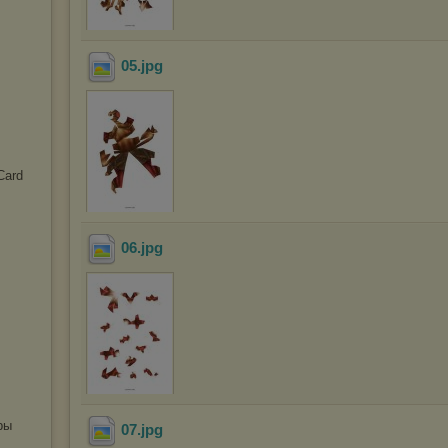
05
.jpg
Card
06
.jpg
ры
07
.jpg