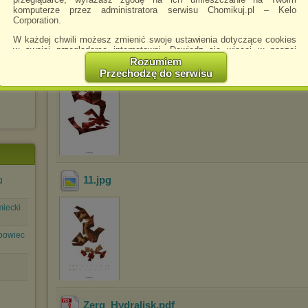
komputerze przez administratora serwisu Chomikuj.pl – Kelo
Corporation.
W każdej chwili możesz zmienić swoje ustawienia dotyczące cookies
w swojej przeglądarce internetowej. Dowiedz się więcej w naszej
10
.jpg
Polityce Prywatności -
http://chomikuj.pl/PolitykaPrywatnosci.aspx
.
Rozumiem
Przechodzę do serwisu
Jednocześnie informujemy że zmiana ustawień przeglądarki może
spowodować ograniczenie korzystania ze strony Chomikuj.pl.
W przypadku braku twojej zgody na akceptację cookies niestety
prosimy o opuszczenie serwisu chomikuj.pl.
Wykorzystanie plików cookies
przez
Zaufanych Partnerów
(dostosowanie reklam do Twoich potrzeb, analiza skuteczności działań
marketingowych).
Wyrażenie sprzeciwu spowoduje, że wyświetlana Ci reklama nie
11
.jpg
g
będzie dopasowana do Twoich preferencji, a będzie to reklama
wyświetlona przypadkowo.
miecki
Istnieje możliwość zmiany ustawień przeglądarki internetowej w
sposób uniemożliwiający przechowywanie plików cookies na
bowiec
urządzeniu końcowym. Można również usunąć pliki cookies,
dokonując odpowiednich zmian w ustawieniach przeglądarki
internetowej.
Pełną informację na ten temat znajdziesz pod adresem
http://chomikuj.pl/PolitykaPrywatnosci.aspx
.
Zerg_Hydralisk
.pdf