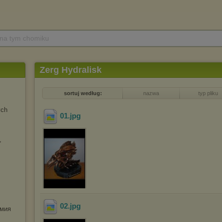
 na tym chomiku
Zerg Hydralisk
sortuj według:
nazwa
typ pliku
ych
01
.jpg
,
02
.jpg
мия