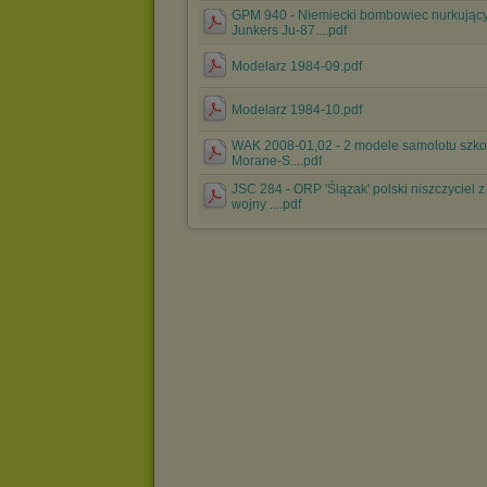
GPM 940 - Niemiecki bombowiec nurkując
Junkers Ju-87....pdf
Modelarz 1984-09.pdf
Modelarz 1984-10.pdf
WAK 2008-01,02 - 2 modele samolotu szk
Morane-S....pdf
JSC 284 - ORP 'Ślązak' polski niszczyciel z 
wojny ....pdf