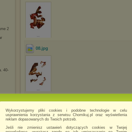
ame 2
ar
08
.jpg
a. 40-
09
.jpg
Wykorzystujemy pliki cookies i podobne technologie w celu
usprawnienia korzystania z serwisu Chomikuj.pl oraz wyświetlenia
reklam dopasowanych do Twoich potrzeb.
Jeśli nie zmienisz ustawień dotyczących cookies w Twojej
przeglądarce, wyrażasz zgodę na ich umieszczanie na Twoim