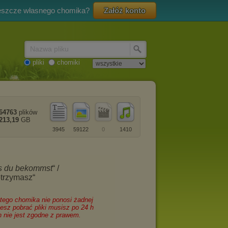
eszcze własnego chomika?
Załóż konto
Nazwa pliku
pliki
chomiki
64763
plików
213,19
GB
3945
59122
0
1410