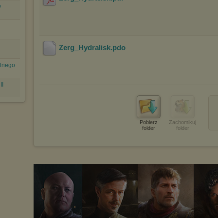
y
Zerg_Hydralisk
.pdo
olnego
II
Pobierz
Zachomikuj
folder
folder