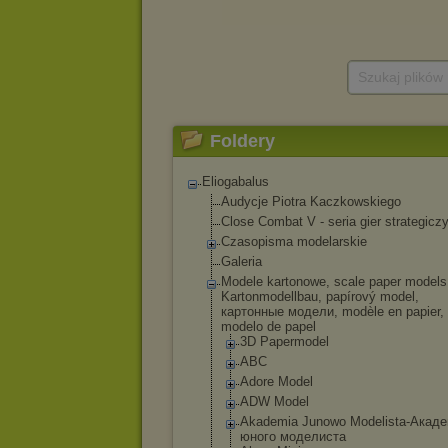
Szukaj plików
Foldery
Eliogabalus
Audycje Piotra Kaczkowskiego
Close Combat V - seria gier strategicz
Czasopisma modelarskie
Galeria
Modele kartonowe, scale paper models
Kartonmodellbau, papírový model,
картонные модели, modèle en papier,
modelo de papel
3D Papermodel
ABC
Adore Model
ADW Model
Akademia Junowo Modelista-Акад
е
юного моделиста