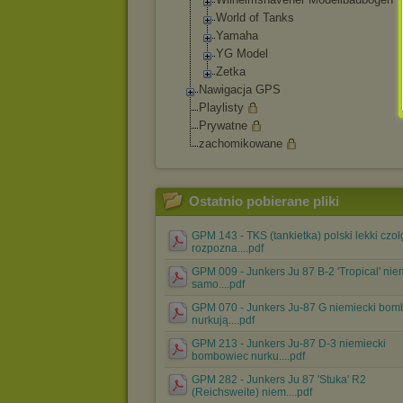
World of Tanks
Yamaha
YG Model
Zetka
Nawigacja GPS
Playlisty
Prywatne
zachomikowane
Ostatnio pobierane pliki
GPM 143 - TKS (tankietka) polski lekki czoł
rozpozna....pdf
GPM 009 - Junkers Ju 87 B-2 'Tropical' nie
samo....pdf
GPM 070 - Junkers Ju-87 G niemiecki bom
nurkują....pdf
GPM 213 - Junkers Ju-87 D-3 niemiecki
bombowiec nurku....pdf
GPM 282 - Junkers Ju 87 'Stuka' R2
(Reichsweite) niem....pdf