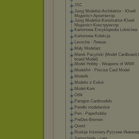
JSC
Junyj Modelist-Archi
tektor - Юний
Моделіст-Архит
ектор
Junyj Modelist-Konst
ruktor-Юний
Моделіст-Конст
рукктор
Kartonowa Encyklopedia Lotnictwa
Kartonowa Kolekcja
Levscha - Левша
Mały Modelarz
Marek Pacyński (Model Cardboard,
board Model)
Model Hobby - Weapons of WWII
ModelArt - Precise Card Model
Modelik
Modelis ir Erdvé
Model-Kom
Orlik
Paragon Cardmodels
Perełki modelarskie
Peri - Paperhobby
PreDes-Bremen
Quest
Ruskije Inżeniery-Русс
кие Инжене
Samochody - cars