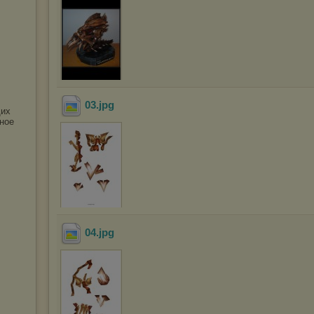
03
.jpg
щих
жное
04
.jpg