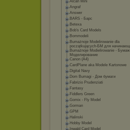
Alcan Mini
Angraf
Answer
BARS - Барс
Betexa
Bob's Card Models
Bommodeli
Bumażnoje Modelirowanie dla
początkujących
-БМ для начинаю
Bumażnoje Modielirowanie - Бума
Моделирование
Canon (A4)
CardPlane aka Modele Kartonowe
Digital Navy
Dom Bumagi - Дом бумаги
Fabrizio Prudenziati
Fantasy
Fiddlers Green
Gomix - Fly Model
Gorman
GPM
Halinski
Hobby Model
Inwald Card Model