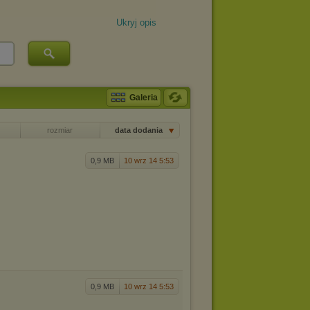
Ukryj opis
Galeria
rozmiar
data dodania
0,9 MB
10 wrz 14 5:53
0,9 MB
10 wrz 14 5:53