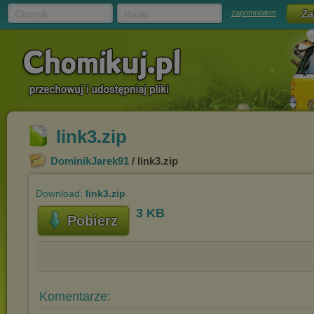
Chomik
Hasło
zapomniałem
link3.zip
DominikJarek91
/ link3.zip
Download:
link3.zip
3 KB
Pobierz
Komentarze: