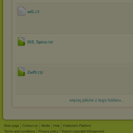
.cir
ad1
.rar
OiS_Spice
.zip
Zad9
więcej plików z tego folderu...
Main page
Contact us
Media
Help
Publishers Platform
Terms and conditions
Privacy policy
Report copyright infringement