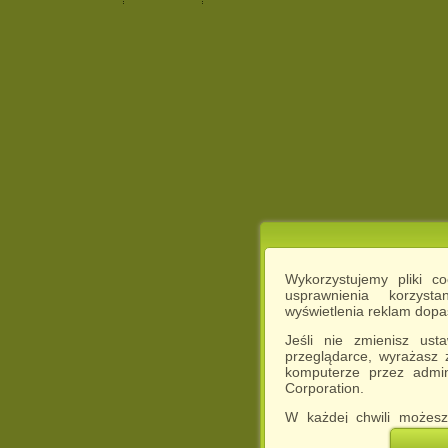
Wykorzystujemy pliki c
usprawnienia korzyst
wyświetlenia reklam dop
Jeśli nie zmienisz ust
przeglądarce, wyrażasz
komputerze przez admin
Corporation.
W każdej chwili możesz
cookies w swojej przeglą