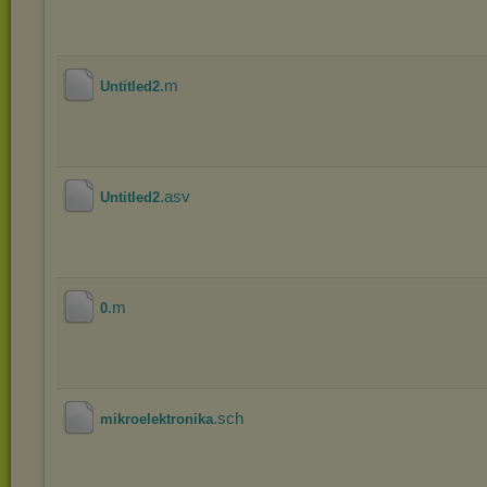
.m
Untitled2
.asv
Untitled2
.m
0
.sch
mikroelektronika