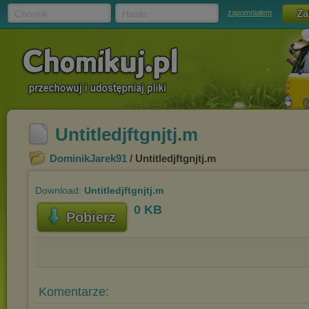
Chomik
Hasło
zapomniałem
Untitledjftgnjtj.m
DominikJarek91
/ Untitledjftgnjtj.m
Download:
Untitledjftgnjtj.m
0 KB
Pobierz
Komentarze: