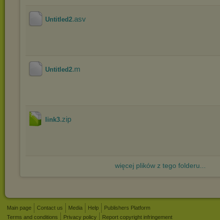
.asv
Untitled2
.m
Untitled2
.zip
link3
więcej plików z tego folderu...
Main page
Contact us
Media
Help
Publishers Platform
Terms and conditions
Privacy policy
Report copyright infringement