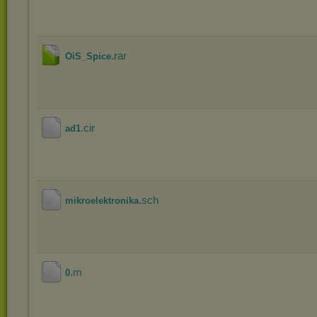
.rar
OiS_Spice
.cir
ad1
.sch
mikroelektronika
.m
0