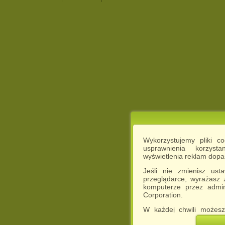
Wykorzystujemy pliki c
usprawnienia korzyst
wyświetlenia reklam dop
Jeśli nie zmienisz ust
przeglądarce, wyrażasz
komputerze przez admin
Corporation.
W każdej chwili możesz
cookies w swojej przeglą