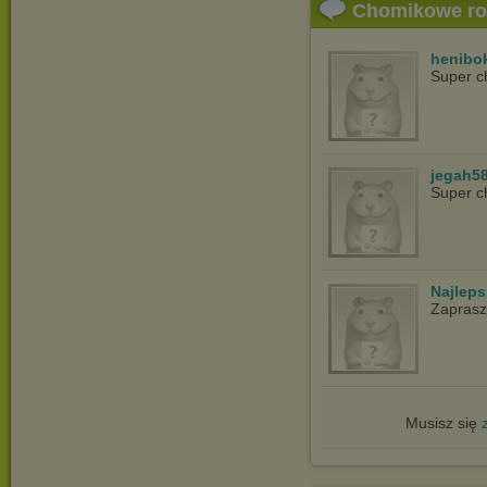
Chomikowe r
henibo
Super c
jegah5
Super c
Najlep
Zapras
Musisz się