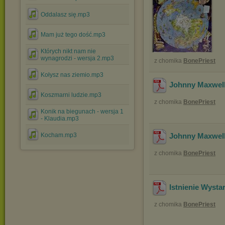
Oddalasz się.mp3
Mam już tego dość.mp3
Których nikt nam nie
wynagrodzi - wersja 2.mp3
z chomika
BonePriest
Kołysz nas ziemio.mp3
Johnny Maxwell
Koszmarni ludzie.mp3
z chomika
BonePriest
Konik na biegunach - wersja 1
- Klaudia.mp3
Kocham.mp3
Johnny Maxwell
z chomika
BonePriest
Istnienie Wysta
z chomika
BonePriest