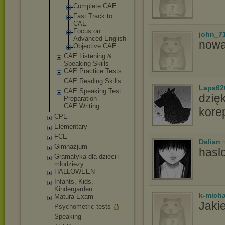
Complete CAE
Fast Track to
CAE
Focus on
john_7
Advanced English
now
Objectiv
e CAE
CAE Listening &
Speaking Skills
CAE Practice Tests
CAE Reading Skills
Lapa62
CAE Speaking Test
dzię
Preparation
CAE Writing
kore
CPE
Elementary
FCE
Dalian
Gimnazjum
hasl
Gramatyka dla dzieci i
młodzieży
HALLOWEEN
Infants, Kids,
Kindergarden
k-micha
Matura Exam
Jaki
Psychometric tests
Speaking