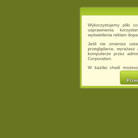
Wykorzystujemy pliki c
usprawnienia korzyst
wyświetlenia reklam dop
Jeśli nie zmienisz ust
przeglądarce, wyrażasz
komputerze przez admin
Corporation.
W każdej chwili możesz
cookies w swojej przeglą
w naszej Pol
Prze
http://chomikuj.pl/Polity
Jednocześnie informuje
może spowodować ogr
Chomikuj.pl.
W przypadku braku twojej
prosimy o opuszczenie se
Wykorzystanie plików c
(dostosowanie reklam do
działań marketingowych).