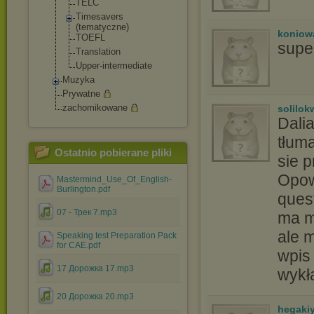
TELC
Timesavers
(tematyczne)
koniow
TOEFL
super
Translation
Upper-intermed
iate
Muzyka
Prywatne
zachomikowane
solilo
Dali
tłum
Ostatnio pobierane pliki
sie 
Opowi
Mastermind_Use_Of_English-
Burlington.pdf
quest
07 - Трек 7.mp3
ma m
ale 
Speaking test Preparation Pack
for CAE.pdf
wpis 
17 Дорожка 17.mp3
wykł
20 Дорожка 20.mp3
hegaki