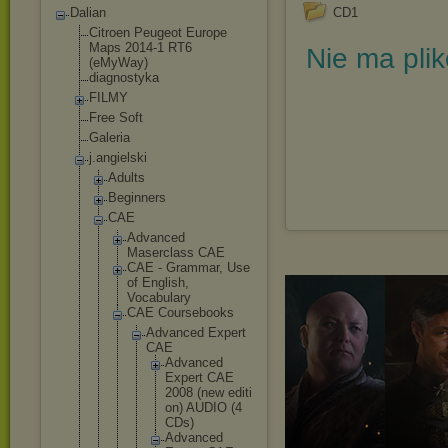
Dalian
CD1
Citroen Peugeot Europe
Maps 2014-1 RT6
Nie ma pli
(eMyWay)
diagnostyka
FILMY
Free Soft
Galeria
j.angielski
Adults
Beginners
CAE
Advanced
Maserclass CAE
CAE - Grammar, Use
of English,
Vocabulary
CAE Coursebooks
Advanced Expert
CAE
Advan
ced
Exper
t CAE
2008 (new editi
on) AUDIO (4
CDs)
Advan
ced