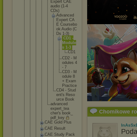
Exper
t CAE
audio (1-4
CDs)
Ad
va
nc
ed
Ex
pe
rt CA
E Co
ur
se
bo
ok Au
di
o (C
Ds 1-
3)
C
D
1 -
M
o
d
u
l
e
s 1
-
3
C
D
1
C
D
2 - M
o
d
u
l
e
s 4
- 7
C
D
3 - M
o
d
u
l
e 8
+ E
x
a
m
P
r
a
c
t
i
c
e
CD
4 - St
ud
en
t'
s Re
so
ur
ce Bo
ok
advan
ced
exper
t_tea
Chomikowe r
cher'
s book_
pdf_k
ey
CAE Gold Plus
InAsSx
CAE Result
Poda
CAE Study Pack