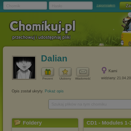
Chomik
Hasło
zapomniałem
Dalian
Kami
widziany: 21.04.2
Prezent
Ulubiony
Wiadomość
Opis został ukryty.
Pokaż opis
Szukaj plików na tym chomiku
Foldery
CD1 - Modules 1-