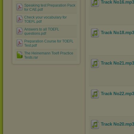
Track No16
.mp
Speaking test Preparation Pack
for CAE.pdf
Check your vocabulary for
TOEFL.pdf
Answers to all TOEFL
Track No18
.mp
questions.pdf
Preparation Course for TOEFL
Test.pdf
The Heinemann Toefl Practice
Tests.rar
Track No21
.mp
Track No22
.mp
Track No20
.mp