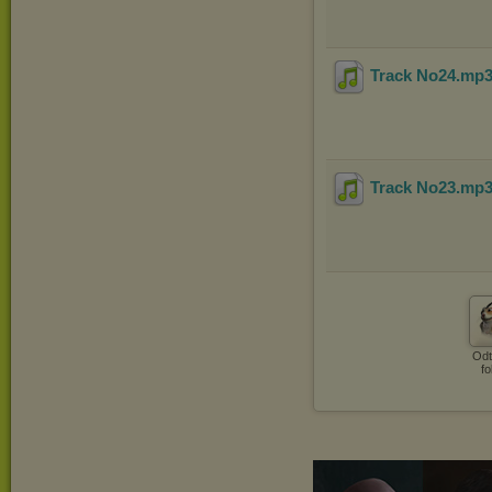
Track No24
.mp
Track No23
.mp
Odt
fo