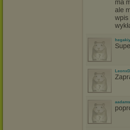
ma m
ale 
wpis 
wykł
hegaki
Supe
LeonxD
Zapr
aadams
popr