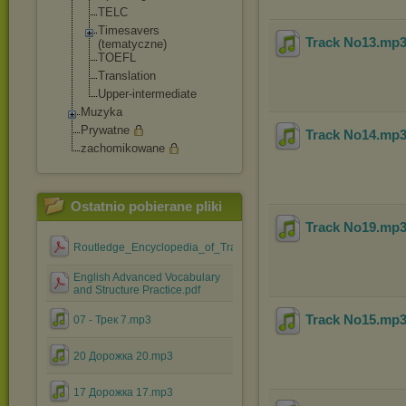
TELC
Timesavers
Track No13
.mp
(tematyczne)
TOEFL
Translation
Upper-intermed
iate
Muzyka
Prywatne
Track No14
.mp
zachomikowane
Ostatnio pobierane pliki
Track No19
.mp
Routledge_Encyclopedia_of_Translation_Studies.pdf
English Advanced Vocabulary
and Structure Practice.pdf
Track No15
.mp
07 - Трек 7.mp3
20 Дорожка 20.mp3
17 Дорожка 17.mp3