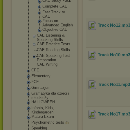
CAE Study Pack
Complete CAE
Fast Track to
CAE
Focus on
Track No12
.mp
Advanced English
Objectiv
e CAE
CAE Listening &
Speaking Skills
CAE Practice Tests
CAE Reading Skills
Track No10
.mp
CAE Speaking Test
Preparation
CAE Writing
CPE
Elementary
FCE
Track No11
.mp
Gimnazjum
Gramatyka dla dzieci i
młodzieży
HALLOWEEN
Infants, Kids,
Kindergarden
Track No17
.mp
Matura Exam
Psychometric tests
Speaking