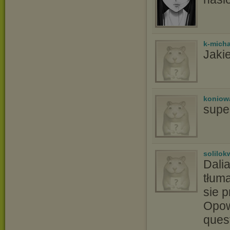
k-micha
Jaki
koniow
super
solilo
Dali
tłum
sie 
Opowi
quest