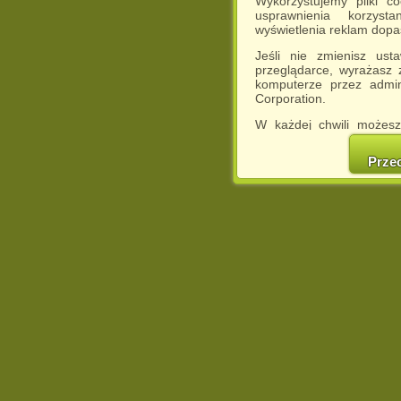
Wykorzystujemy pliki c
usprawnienia korzyst
wyświetlenia reklam dop
Jeśli nie zmienisz ust
przeglądarce, wyrażasz
komputerze przez admin
Corporation.
W każdej chwili możesz
cookies w swojej przeglą
w naszej Pol
Prze
http://chomikuj.pl/Polity
Jednocześnie informuje
może spowodować ogr
Chomikuj.pl.
W przypadku braku twojej
prosimy o opuszczenie se
Wykorzystanie plików c
(dostosowanie reklam do
działań marketingowych).
Wyrażenie sprzeciwu spo
będzie dopasowana do Tw
wyświetlona przypadkowo
Istnieje możliwość zmian