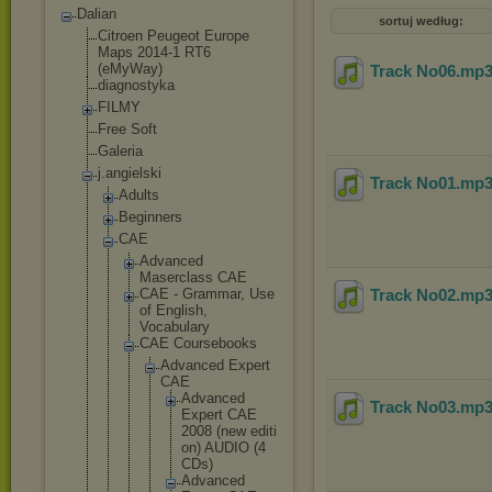
Dalian
sortuj według:
Citroen Peugeot Europe
Maps 2014-1 RT6
(eMyWay)
Track No06
.mp
diagnostyka
FILMY
Free Soft
Galeria
j.angielski
Track No01
.mp
Adults
Beginners
CAE
Advanced
Maserclass CAE
CAE - Grammar, Use
Track No02
.mp
of English,
Vocabulary
CAE Coursebooks
Advanced Expert
CAE
Advan
ced
Track No03
.mp
Exper
t CAE
2008 (new editi
on) AUDIO (4
CDs)
Advan
ced