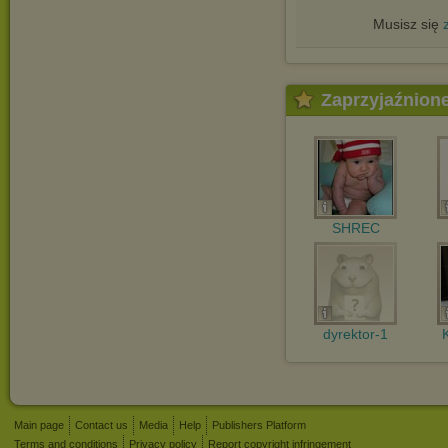
Musisz się
Zaprzyjaźnion
SHREC
dyrektor-1
Main page
Contact us
Media
Help
Publishers Platform
Terms and conditions
Privacy policy
Report copyright infringement