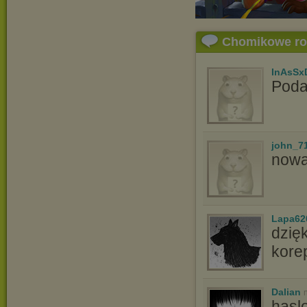
Chomikowe r
InAsSx
Poda
john_7
now
Lapa62
dzię
kore
Dalian
hasl