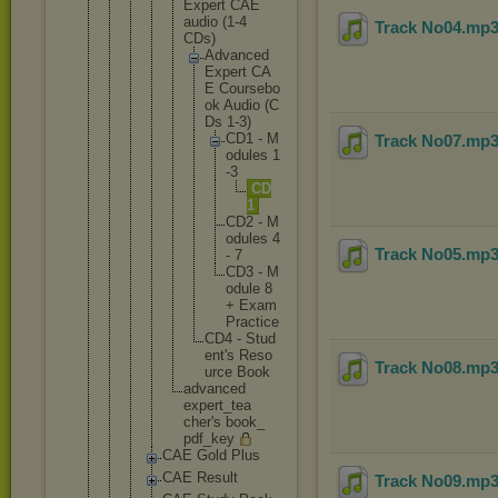
Exper
t CAE
audio (1-4
Track No04
.mp
CDs)
Ad
va
nc
ed
Ex
pe
rt CA
E Co
ur
se
bo
ok Au
di
o (C
Ds 1-
3)
C
D
1 - M
Track No07
.mp
o
d
u
l
e
s 1
-
3
C
D
1
C
D
2 - M
o
d
u
l
e
s 4
Track No05
.mp
- 7
C
D
3 - M
o
d
u
l
e 8
+ E
x
a
m
P
r
a
c
t
i
c
e
CD
4 - St
ud
en
t'
s Re
so
Track No08
.mp
ur
ce Bo
ok
advan
ced
exper
t_tea
cher'
s book_
pdf_k
ey
CAE Gold Plus
CAE Result
Track No09
.mp