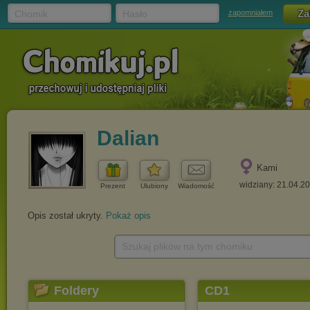
Chomik
Hasło
zapomniałem
Dalian
Kami
widziany: 21.04.2
Prezent
Ulubiony
Wiadomość
Opis został ukryty.
Pokaż opis
Szukaj plików na tym chomiku
Foldery
CD1