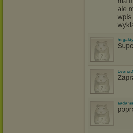
ma m
ale 
wpis 
wykł
hegaki
Supe
LeonxD
Zapr
aadams
popr