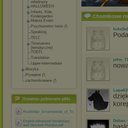
młodzieży
HALLOWEEN
Infants, Kids,
Chomikowe r
Kindergarden
Matura Exam
Psychometric tests
InAsSx
Speaking
Poda
TELC
Timesavers
(tematyczne)
TOEFL
Translation
john_7
Upper-intermed
iate
now
Muzyka
Prywatne
zachomikowane
Lapa62
dzię
Ostatnio pobierane pliki
kore
Routledge_Encyclopedia_of_Translation_Studies.pdf
Dalian
English Advanced Vocabulary
hasl
and Structure Practice.pdf