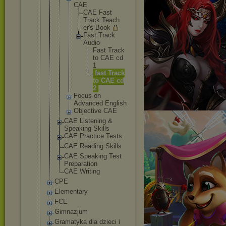
CAE
CAE Fast
Track Teach
er's Book
Fast Track
Audio
Fa
st Tr
ac
k
to CA
E cd
1
fa
st Tr
ac
k
to CA
E cd
2
Focus on
Advanced English
Objectiv
e CAE
CAE Listening &
Speaking Skills
CAE Practice Tests
CAE Reading Skills
CAE Speaking Test
Preparation
CAE Writing
CPE
Elementary
FCE
Gimnazjum
Gramatyka dla dzieci i