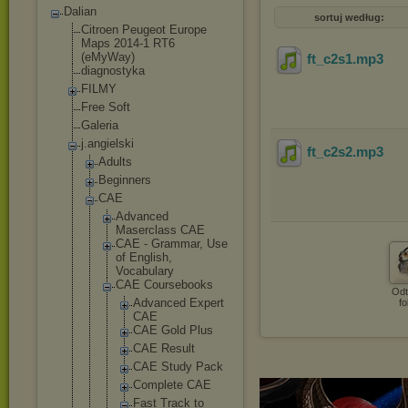
Dalian
sortuj według:
Citroen Peugeot Europe
Maps 2014-1 RT6
(eMyWay)
ft_c2s1
.mp3
diagnostyka
FILMY
Free Soft
Galeria
j.angielski
ft_c2s2
.mp3
Adults
Beginners
CAE
Advanced
Maserclass CAE
CAE - Grammar, Use
of English,
Vocabulary
CAE Coursebooks
Odt
Advanced Expert
fo
CAE
CAE Gold Plus
CAE Result
CAE Study Pack
Complete CAE
Fast Track to