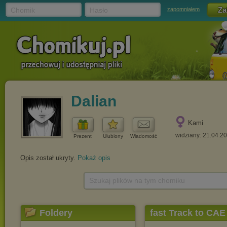
Chomik
Hasło
zapomniałem
Dalian
Kami
widziany: 21.04.2
Prezent
Ulubiony
Wiadomość
Opis został ukryty.
Pokaż opis
Szukaj plików na tym chomiku
Foldery
fast Track to CAE