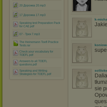
20 Дорожка 20.mp3
17 Дорожка 17.mp3
k-micha
Speaking test Preparation Pack
Jaki
for CAE.pdf
07 - Трек 7.mp3
The Heinemann Toefl Practice
koniow
Tests.rar
super
Check your vocabulary for
TOEFL.pdf
Answers to all TOEFL
questions.pdf
solilo
Speaking and Writing
Strategies for TOEFL.pdf
Dali
tłum
sie 
Opowi
quest