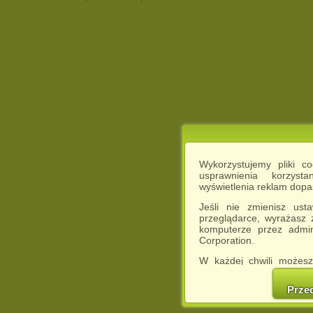
Wykorzystujemy pliki c
usprawnienia korzyst
wyświetlenia reklam dop
Jeśli nie zmienisz ust
przeglądarce, wyrażasz
komputerze przez admin
Corporation.
W każdej chwili możesz
cookies w swojej przeglą
w naszej Pol
Prze
http://chomikuj.pl/Polity