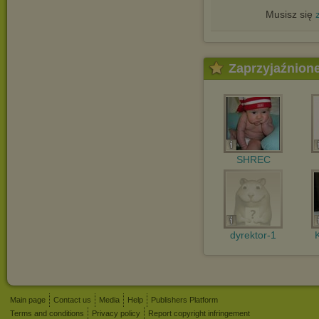
Musisz się
Zaprzyjaźnion
SHREC
dyrektor-1
Main page
Contact us
Media
Help
Publishers Platform
Terms and conditions
Privacy policy
Report copyright infringement