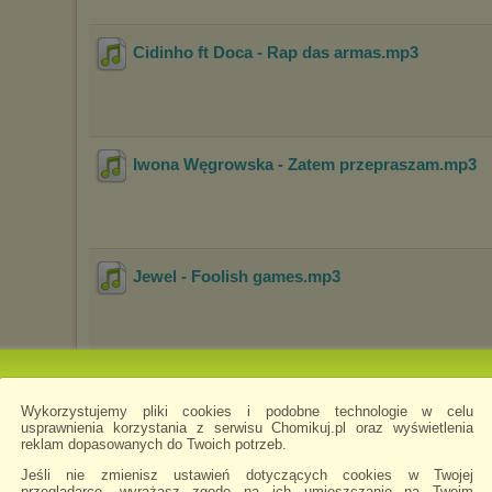
Cidinho ft Doca - Rap das armas
.mp3
Iwona Węgrowska - Zatem przepraszam
.mp3
Jewel - Foolish games
.mp3
Emi - Tylko ciebie chcę
.mp3
Wykorzystujemy pliki cookies i podobne technologie w celu
usprawnienia korzystania z serwisu Chomikuj.pl oraz wyświetlenia
reklam dopasowanych do Twoich potrzeb.
Jeśli nie zmienisz ustawień dotyczących cookies w Twojej
przeglądarce, wyrażasz zgodę na ich umieszczanie na Twoim