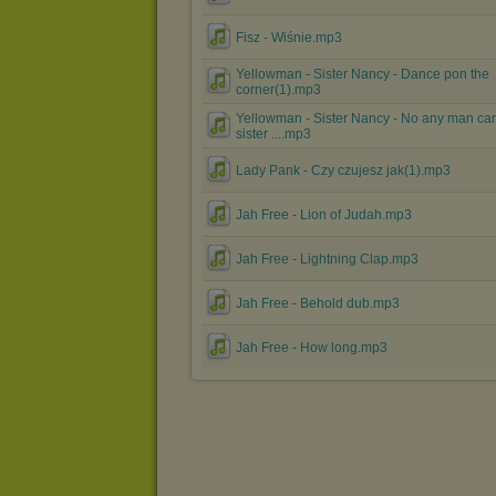
Fisz - Wiśnie.mp3
Yellowman - Sister Nancy - Dance pon the
corner(1).mp3
Yellowman - Sister Nancy - No any man can
sister ....mp3
Lady Pank - Czy czujesz jak(1).mp3
Jah Free - Lion of Judah.mp3
Jah Free - Lightning Clap.mp3
Jah Free - Behold dub.mp3
Jah Free - How long.mp3