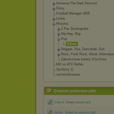
Amnesia The Dark Descent
Filmy
Football Manager 2005
Limbo
Muzyka
2 Pac Dyskografia
Hip-Hop, Rap
Pop
Różne
Reggae, Ska, Dancehall, Dub
Rock, Punk Rock, Metal, Alternaty
Zakończenie kariery DJa Krisa
MX vs ATV Reflex
Systemy
zachomikowane
Ostatnio pobierane pliki
Cinq G- Święty szczyt.mp3
Armia - Śmierć w wenecji.mp3