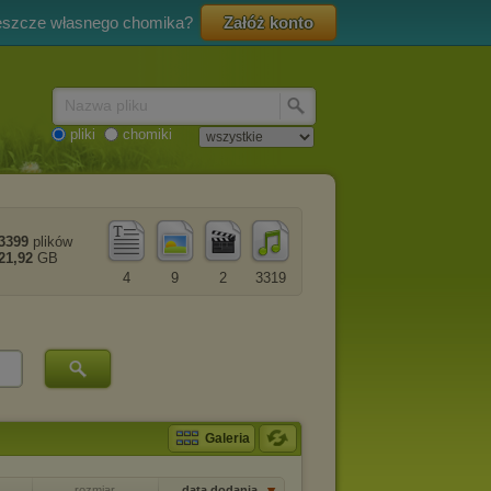
eszcze własnego chomika?
Załóż konto
Nazwa pliku
pliki
chomiki
3399
plików
21,92
GB
4
9
2
3319
Galeria
rozmiar
data dodania