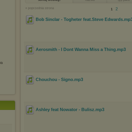
« poprzednia strona
2
1
Bob Sinclar - Togheter feat.Steve Edwards
.mp
Aerosmith - I Dont Wanna Miss a Thing
.mp3
wa
Chouchou - Signo
.mp3
Ashley feat Nowator - Bulisz
.mp3