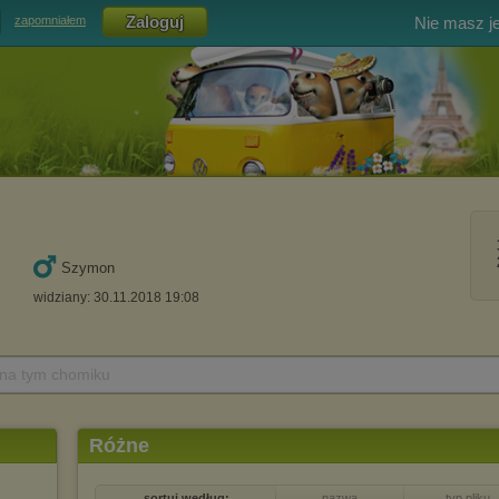
Nie masz j
zapomniałem
Szymon
widziany: 30.11.2018 19:08
 na tym chomiku
Różne
sortuj według:
nazwa
typ pliku