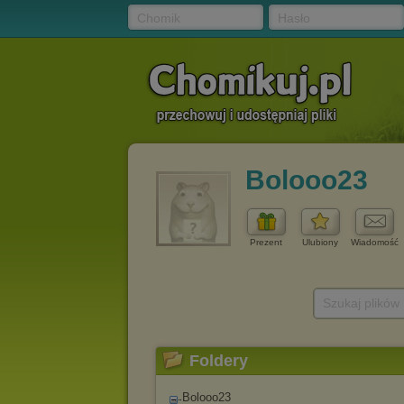
Chomik
Hasło
Bolooo23
Prezent
Ulubiony
Wiadomość
Szukaj plików
Foldery
Bolooo23