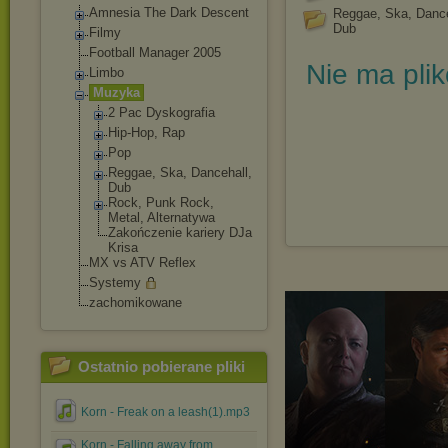
Amnesia The Dark Descent
Reggae, Ska, Dance
Dub
Filmy
Football Manager 2005
Nie ma pli
Limbo
Muzyka
2 Pac Dyskografia
Hip-Hop, Rap
Pop
Reggae, Ska, Dancehall,
Dub
Rock, Punk Rock,
Metal, Alternatywa
Zakończenie kariery DJa
Krisa
MX vs ATV Reflex
Systemy
zachomikowane
Ostatnio pobierane pliki
Korn - Freak on a leash(1).mp3
Korn - Falling away from