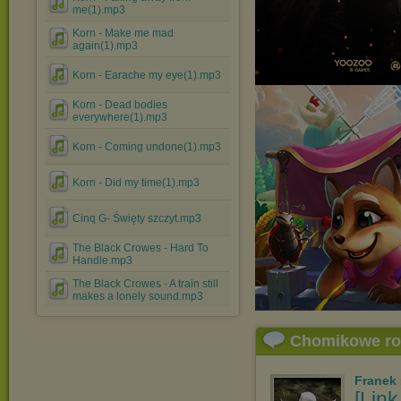
me(1).mp3
Korn - Make me mad
again(1).mp3
Korn - Earache my eye(1).mp3
Korn - Dead bodies
everywhere(1).mp3
Korn - Coming undone(1).mp3
Korn - Did my time(1).mp3
Cinq G- Święty szczyt.mp3
The Black Crowes - Hard To
Handle.mp3
The Black Crowes - A train still
makes a lonely sound.mp3
Chomikowe r
Franek
[Link