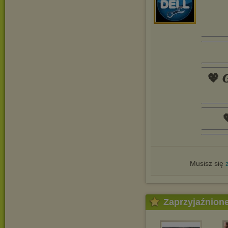
💖 𝑮

Musisz się
Zaprzyjaźnion