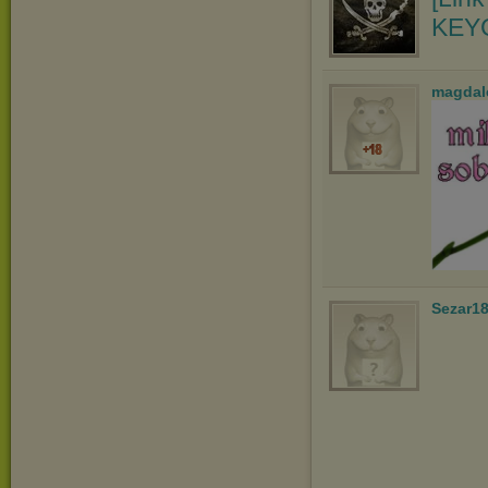
KEYG
magdal
Sezar1