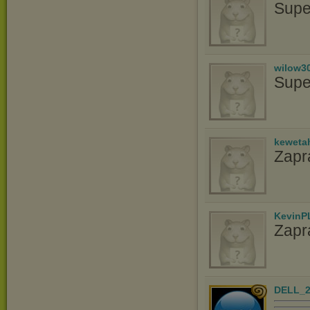
Supe
wilow3
Supe
keweta
Zapr
KevinP
Zapr
DELL_2