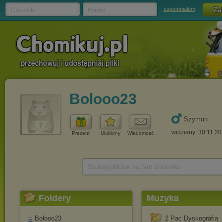
Chomik
Hasło
zapomniałem
Bolooo23
Szymon
widziany: 30.11.2
Prezent
Ulubiony
Wiadomość
Szukaj plików na tym chomiku
Foldery
Muzyka
Bolooo23
2 Pac Dyskografia