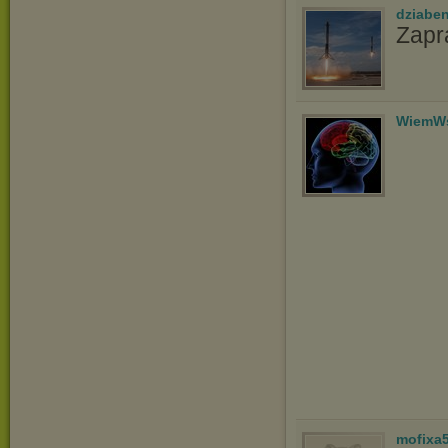
dziabe
Zap
WiemWs
mofixa