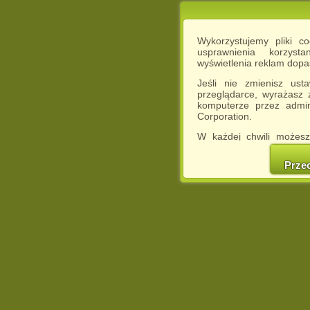
Wykorzystujemy pliki c
usprawnienia korzyst
wyświetlenia reklam dop
Jeśli nie zmienisz ust
przeglądarce, wyrażasz
komputerze przez admin
Corporation.
W każdej chwili możesz
cookies w swojej przeglą
w naszej Pol
Prze
http://chomikuj.pl/Polity
Jednocześnie informuje
może spowodować ogr
Chomikuj.pl.
W przypadku braku twojej
prosimy o opuszczenie se
Wykorzystanie plików c
(dostosowanie reklam do
działań marketingowych).
Wyrażenie sprzeciwu spo