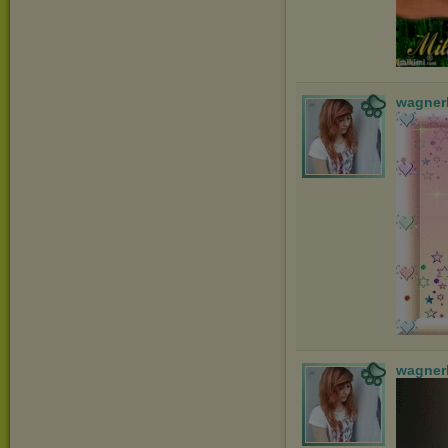
wagner
wagner