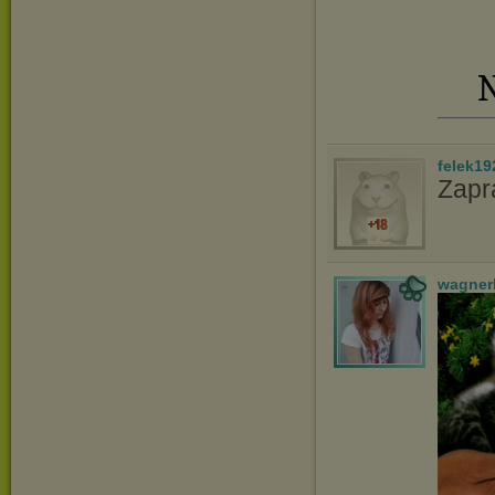
N
felek19
Zapr
wagner