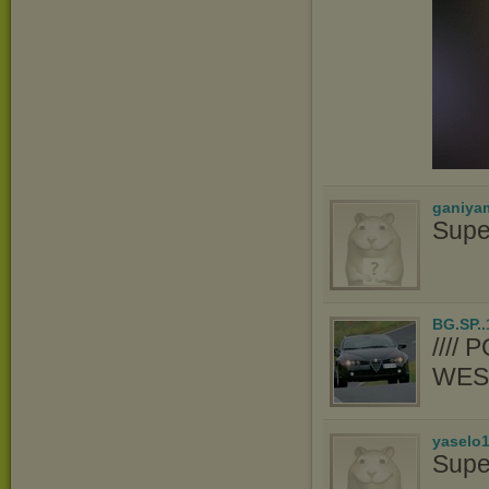
ganiya
Supe
BG.SP..
////
WES
yaselo
Supe