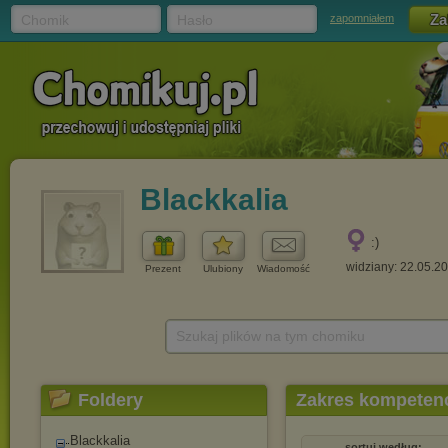
Chomik
Hasło
zapomniałem
Blackkalia
:)
widziany: 22.05.2
Prezent
Ulubiony
Wiadomość
Szukaj plików na tym chomiku
Foldery
Zakres kompetenc
Blackkalia
sortuj według: