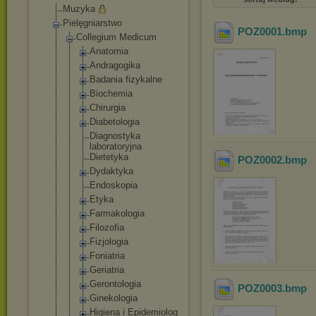
Muzyka
Pielęgniarstwo
POZ0001
.bmp
Collegium Medicum
Anatomia
Andragogika
Badania fizykalne
Biochemia
Chirurgia
Diabetologi
a
Diagnostyka
laboratoryj
na
Dietetyka
POZ0002
.bmp
Dydaktyka
Endoskopia
Etyka
Farmakologi
a
Filozofia
Fizjologia
Foniatria
Geriatria
Gerontologi
a
POZ0003
.bmp
Ginekologia
Higiena i Epidemiolog