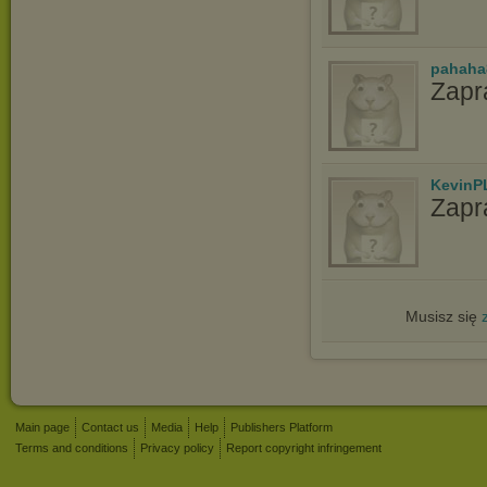
pahaha
Zapr
KevinP
Zapr
Musisz się
Main page
Contact us
Media
Help
Publishers Platform
Terms and conditions
Privacy policy
Report copyright infringement