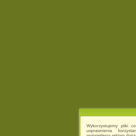
Wykorzystujemy pliki c
usprawnienia korzyst
wyświetlenia reklam dop