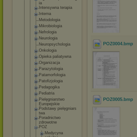
ia
Intensywna terapia
Interna
Metodologia
Mikrobiolog
ia
Nefrologia
Neurologia
POZ0004
.bmp
Neuropsycho
logia
Onkologia
Opieka paliatywna
Organizacja
Parazytolog
ia
Patamorfolo
gia
Patofizjolo
gia
Pedagogika
Pediatria
POZ0005
.bmp
Pielęgniars
two
Europejskie
Podstawy pielęgniars
twa
Poradnictwo
zdrowotne
POZ
Medycyna