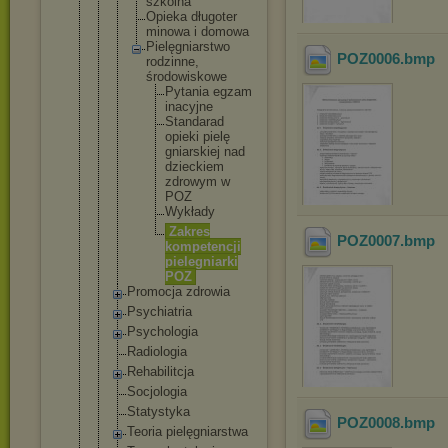
szkolna
Opieka długoter
minowa i domowa
Pielęgni
arstwo
POZ0006
.bmp
rodzinne
,
środowis
kowe
Pytan
ia egzam
inacy
jne
Stand
arad
opiek
i pielę
gniar
skiej nad
dziec
kiem
zdrow
ym w
POZ
Wykła
dy
Zakre
s
POZ0007
.bmp
kompe
tencj
i
piele
gniar
ki
POZ
Promocja zdrowia
Psychiatria
Psychologia
Radiologia
Rehabilitcj
a
Socjologia
Statystyka
POZ0008
.bmp
Teoria pielęgniars
twa