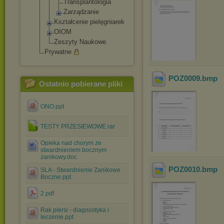
Transplanto
logia
Zarządzanie
Kształcenie pielęgniarek
OIOM
Zeszyty Naukowe
Prywatne
POZ0009
.bmp
Ostatnio pobierane pliki
ONO.ppt
TESTY PRZESIEWOWE.rar
Opieka nad chorym ze
stwardnieniem bocznym
zanikowy.doc
POZ0010
.bmp
SLA - Stwardnienie Zanikowe
Boczne.ppt
2.pdf
Rak piersi - diagnostyka i
leczenie.ppt