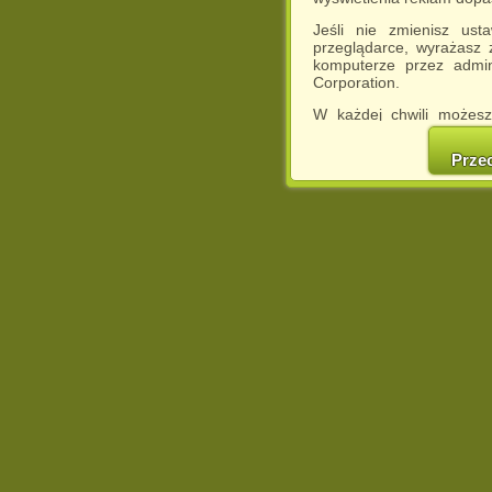
Jeśli nie zmienisz ust
przeglądarce, wyrażasz
komputerze przez admin
Corporation.
W każdej chwili możesz
cookies w swojej przeglą
w naszej Pol
Prze
http://chomikuj.pl/Polity
Jednocześnie informuje
może spowodować ogr
Chomikuj.pl.
W przypadku braku twojej
prosimy o opuszczenie se
Wykorzystanie plików c
(dostosowanie reklam do
działań marketingowych).
Wyrażenie sprzeciwu spo
będzie dopasowana do Tw
wyświetlona przypadkowo
Istnieje możliwość zmian
sposób uniemożliwiając
urządzeniu końcowym. M