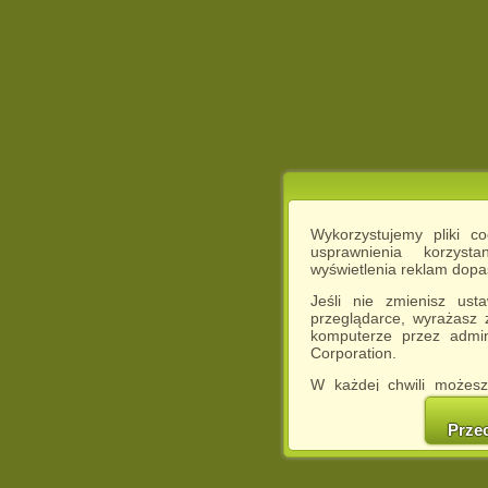
Wykorzystujemy pliki c
usprawnienia korzyst
wyświetlenia reklam dop
Jeśli nie zmienisz ust
przeglądarce, wyrażasz
komputerze przez admin
Corporation.
W każdej chwili możesz
cookies w swojej przeglą
w naszej Pol
Prze
http://chomikuj.pl/Polity
Jednocześnie informuje
może spowodować ogr