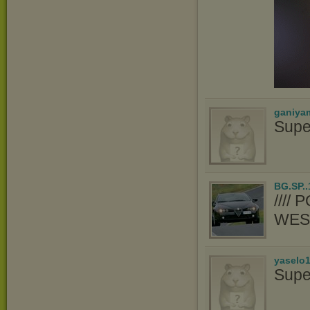
ganiya
Supe
BG.SP..
////
WES
yaselo
Supe