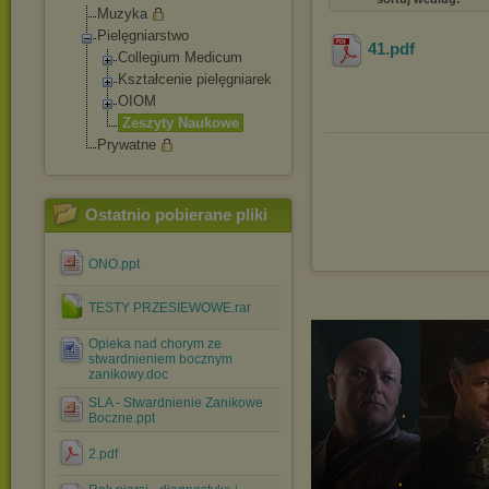
Muzyka
Pielęgniarstwo
41
.pdf
Collegium Medicum
Kształcenie pielęgniarek
OIOM
Zeszyty Naukowe
Prywatne
Ostatnio pobierane pliki
ONO.ppt
TESTY PRZESIEWOWE.rar
Opieka nad chorym ze
stwardnieniem bocznym
zanikowy.doc
SLA - Stwardnienie Zanikowe
Boczne.ppt
2.pdf