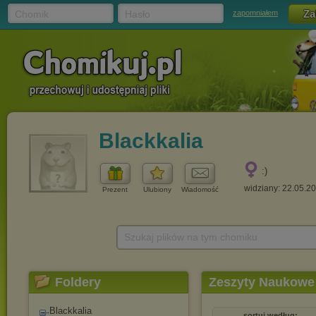
Chomik
Hasło
zapomniałem
Blackkalia
:)
widziany: 22.05.2
Prezent
Ulubiony
Wiadomość
Szukaj plików na tym chomiku
Foldery
Zeszyty Naukowe
Blackkalia
sortuj według: