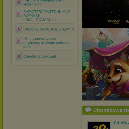
Rak piersi - diagnostyka i
leczenie.ppt
RADIOTERAPIA TECHNIKI W
ROZNYCH
LOKALIZACJACH.pdf
RADIOTERAPIA_PODSTAWY_WL.pdf
Układy anestetyczne i
respiratory używane podczas
anes....pdf
Choroby tarczycy.ppt
Chomikowe r
FILMY-