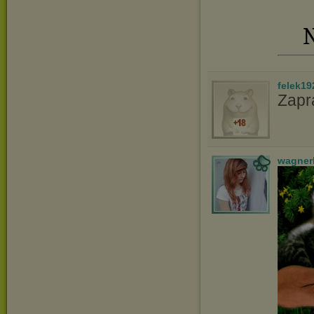
N
felek19
Zapr
wagner