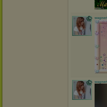
wagner
wagner