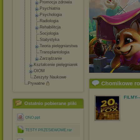
Promocja zdrowia
Psychiatria
Psychologia
Radiologia
Rehabilitcj
a
Socjologia
Statystyka
Teoria pielęgniars
twa
Transplanto
logia
Zarządzanie
Kształcenie pielęgniarek
OIOM
Zeszyty Naukowe
Chomikowe r
Prywatne
FILMY-
Ostatnio pobierane pliki
ONO.ppt
TESTY PRZESIEWOWE.rar