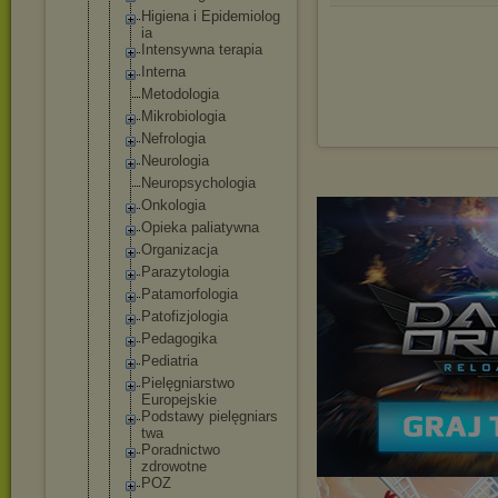
Higiena i Epidemiolog
ia
Intensywna terapia
Interna
Metodologia
Mikrobiolog
ia
Nefrologia
Neurologia
Neuropsycho
logia
Onkologia
Opieka paliatywna
Organizacja
Parazytolog
ia
Patamorfolo
gia
Patofizjolo
gia
Pedagogika
Pediatria
Pielęgniars
two
Europejskie
Podstawy pielęgniars
twa
Poradnictwo
zdrowotne
POZ