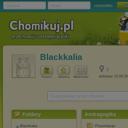
Chomik
Hasło
zapomniałem
Blackkalia
:)
widziany: 22.05.2
Prezent
Ulubiony
Wiadomość
Szukaj plików na tym chomiku
Foldery
Andragogika
Blackkalia
Prezentacje