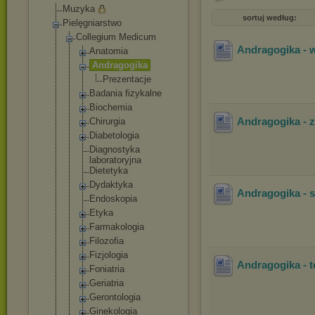
Muzyka
sortuj według:
Pielęgniarstwo
Collegium Medicum
Andragogika - 
Anatomia
Andragogika
Prezenta
cje
Badania fizykalne
Biochemia
Andragogika - 
Chirurgia
Diabetologi
a
Diagnostyka
laboratoryj
na
Dietetyka
Dydaktyka
Andragogika - s
Endoskopia
Etyka
Farmakologi
a
Filozofia
Fizjologia
Andragogika - t
Foniatria
Geriatria
Gerontologi
a
Ginekologia