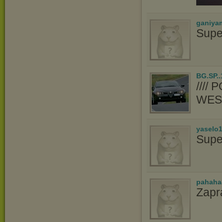
ganiya
Supe
BG.SP..
////
WES
yaselo
Supe
pahaha
Zapr