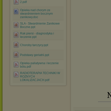
2.pdf
Opieka nad chorym ze
stwardnieniem bocznym
zanikowy.doc
SLA - Stwardnienie Zanikowe
Boczne.ppt
Rak piersi - diagnostyka i
leczenie.ppt
Choroby tarczycy.ppt
Podstawy geriatrii.ppt
Opieka paliatywna i leczenie
bólu.pdf
RADIOTERAPIA TECHNIKI W
ROZNYCH
LOKALIZACJACH.pdf
N