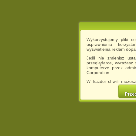
Wykorzystujemy pliki c
usprawnienia korzyst
wyświetlenia reklam dop
Jeśli nie zmienisz ust
przeglądarce, wyrażasz
komputerze przez admin
Corporation.
W każdej chwili możesz
cookies w swojej przeglą
w naszej Pol
Prze
http://chomikuj.pl/Polity
Jednocześnie informuje
może spowodować ogr
Chomikuj.pl.
W przypadku braku twojej
prosimy o opuszczenie se