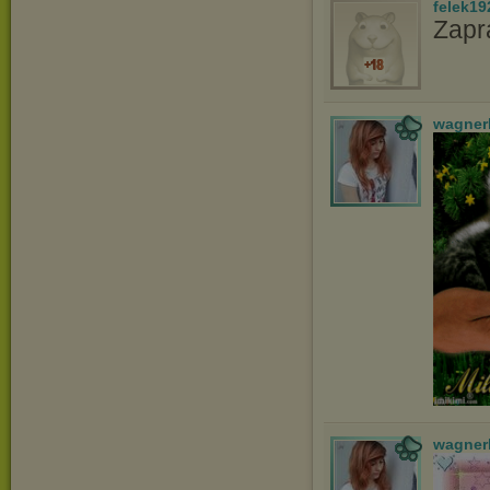
felek19
Zapr
wagner
wagner