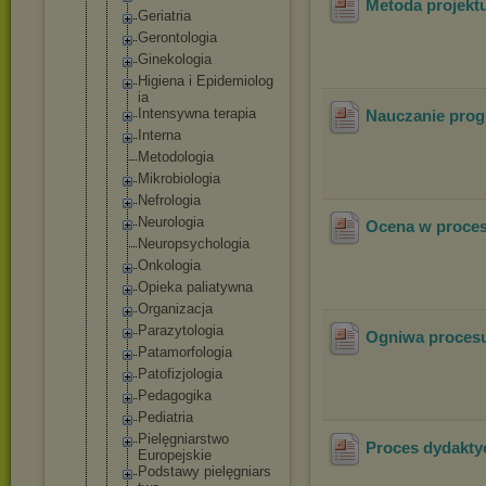
Metoda projekt
Geriatria
Gerontologi
a
Ginekologia
Higiena i Epidemiolog
ia
Intensywna terapia
Nauczanie pro
Interna
Metodologia
Mikrobiolog
ia
Nefrologia
Neurologia
Ocena w procesi
Neuropsycho
logia
Onkologia
Opieka paliatywna
Organizacja
Parazytolog
ia
Ogniwa procesu
Patamorfolo
gia
Patofizjolo
gia
Pedagogika
Pediatria
Pielęgniars
two
Proces dydakty
Europejskie
Podstawy pielęgniars