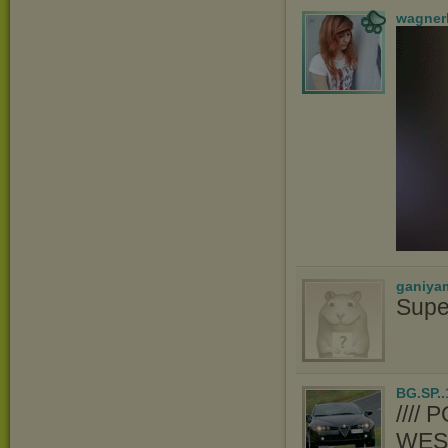
wagner
ganiya
Supe
BG.SP..
////
WES