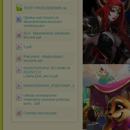
TESTY PRZESIEWOWE.rar
Opieka nad chorym ze
stwardnieniem bocznym
zanikowy.doc
SLA - Stwardnienie Zanikowe
Boczne.ppt
2.pdf
Rak piersi - diagnostyka i
leczenie.ppt
RADIOTERAPIA TECHNIKI W
ROZNYCH
LOKALIZACJACH.pdf
RADIOTERAPIA_PODSTAWY_WL.pdf
Układy anestetyczne i
respiratory używane podczas
anes....pdf
Choroby tarczycy.ppt