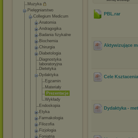
Muzyka
Pielęgniarstwo
PBL
.rar
Collegium Medicum
Anatomia
Andragogika
Badania fizykalne
Biochemia
Aktywizujące m
Chirurgia
Diabetologi
a
Diagnostyka
laboratoryj
na
Dietetyka
Dydaktyka
Cele Ksztaceni
Egzamin
Materiał
y
Prezenta
cje
Wykłady
Endoskopia
Dydaktyka - me
Etyka
Farmakologi
a
Filozofia
Fizjologia
Foniatria