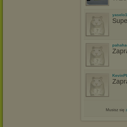
yaselo
Supe
pahaha
Zapr
KevinP
Zapr
Musisz się