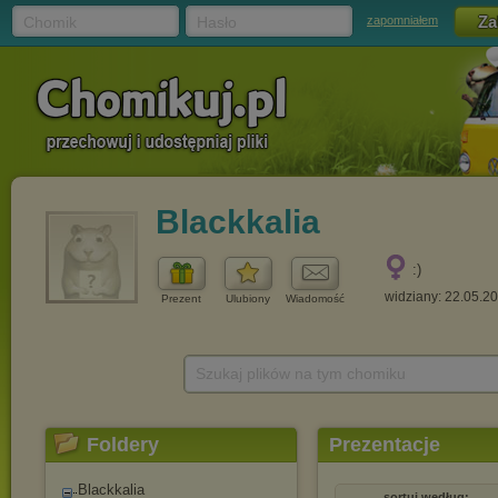
Chomik
Hasło
zapomniałem
Blackkalia
:)
widziany: 22.05.2
Prezent
Ulubiony
Wiadomość
Szukaj plików na tym chomiku
Foldery
Prezentacje
Blackkalia
sortuj według: