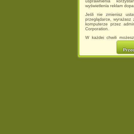
usprawnienia korzyst
wyświetlenia reklam dop
Jeśli nie zmienisz ust
przeglądarce, wyrażasz
komputerze przez admin
Corporation.
W każdej chwili możesz
cookies w swojej przeglą
w naszej Pol
Prze
http://chomikuj.pl/Polity
Jednocześnie informuje
może spowodować ogr
Chomikuj.pl.
W przypadku braku twojej
prosimy o opuszczenie se
Wykorzystanie plików c
(dostosowanie reklam do
działań marketingowych).
Wyrażenie sprzeciwu spo
będzie dopasowana do Tw
wyświetlona przypadkowo
Istnieje możliwość zmian
sposób uniemożliwiając