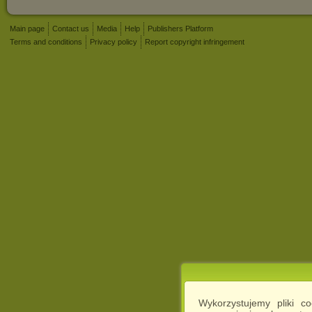
Main page
Contact us
Media
Help
Publishers Platform
Terms and conditions
Privacy policy
Report copyright infringement
Wykorzystujemy pliki c