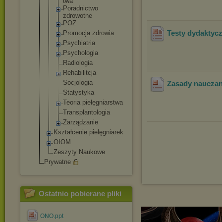
twa
Poradnictwo
zdrowotne
POZ
Testy dydaktyc
Promocja zdrowia
Psychiatria
Psychologia
Radiologia
Rehabilitcj
a
Socjologia
Zasady nauczan
Statystyka
Teoria pielęgniars
twa
Transplanto
logia
Zarządzanie
Kształcenie pielęgniarek
OIOM
Zeszyty Naukowe
Prywatne
Ostatnio pobierane pliki
ONO.ppt