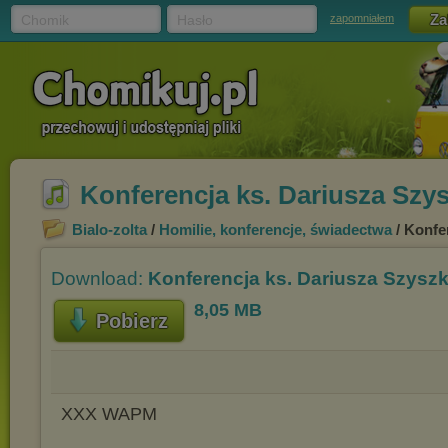
Chomik
Hasło
zapomniałem
Konferencja ks. Dariusza Szys
Bialo-zolta
/
Homilie, konferencje, świadectwa
/ Konfe
Download:
Konferencja ks. Dariusza Szyszki
8,05 MB
Pobierz
XXX WAPM