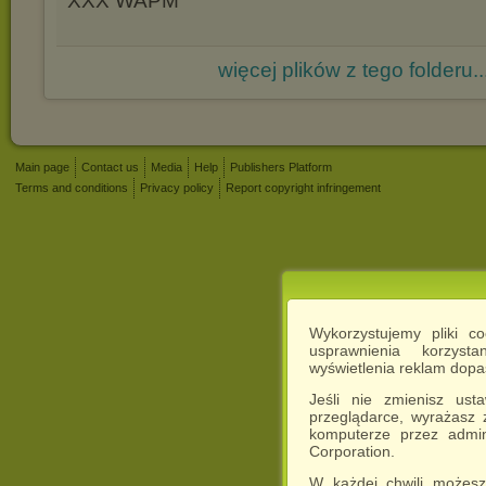
XXX WAPM
więcej plików z tego folderu..
Main page
Contact us
Media
Help
Publishers Platform
Terms and conditions
Privacy policy
Report copyright infringement
Wykorzystujemy pliki c
usprawnienia korzyst
wyświetlenia reklam dop
Jeśli nie zmienisz ust
przeglądarce, wyrażasz
komputerze przez admin
Corporation.
W każdej chwili możesz