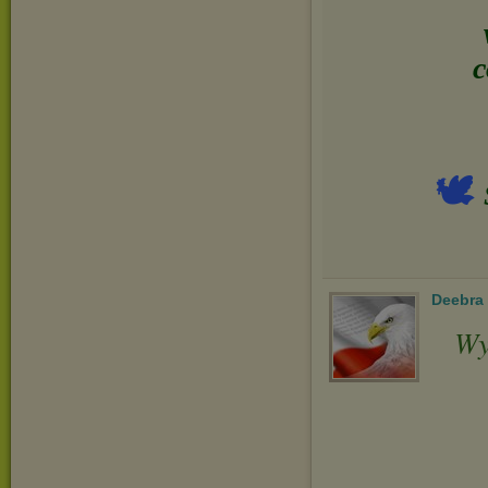
c
🕊
Deebra
Wy