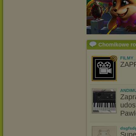
Chomikowe r
FILMY_
ZAP
ANDIM
Zapr
udos
Pawle
dsgfsd
Supe