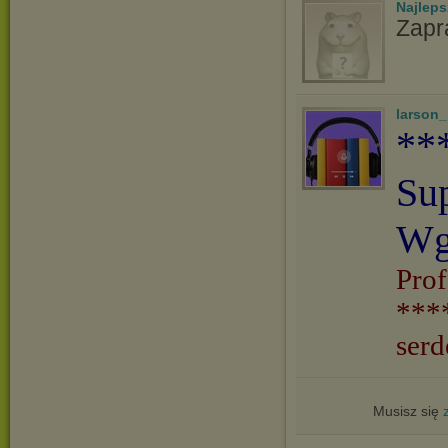
Najlep
Zapr
larson
**
Su
Wg
Prof
***
serd
Musisz się