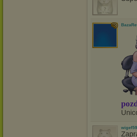
BazaRe
pozd
Unic
wigef5
Zapr