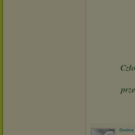
Czło
prz
Deebra