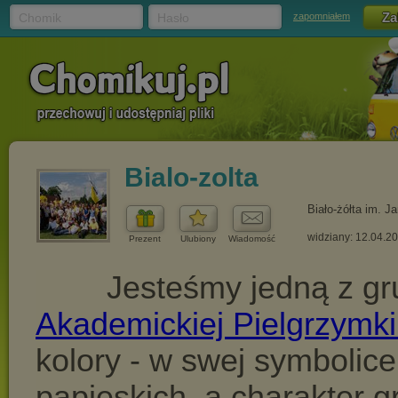
Chomik
Hasło
zapomniałem
Bialo-zolta
Biało-żółta im. 
widziany: 12.04.2
Prezent
Ulubiony
Wiadomość