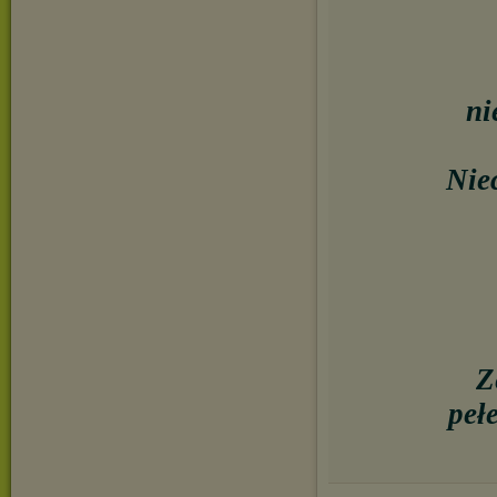
ni
Niec
Z
peł