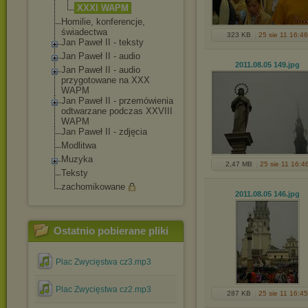
XXXI WAPM
Homilie, konferencje,
świadectwa
323 KB
25 sie 11 16:46
Jan Paweł II - teksty
Jan Paweł II - audio
2011.08.05 149
.jpg
Jan Paweł II - audio
przygotowane na XXX
WAPM
Jan Paweł II - przemówienia
odtwarzane podczas XXVIII
WAPM
Jan Paweł II - zdjęcia
Modlitwa
Muzyka
2,47 MB
25 sie 11 16:4
Teksty
zachomikowane
2011.08.05 146
.jpg
Ostatnio pobierane pliki
Plac Zwycięstwa cz3.mp3
Plac Zwycięstwa cz2.mp3
287 KB
25 sie 11 16:45