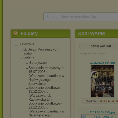
Szukaj plików na tym chomiku
Foldery
XXXI WAPM
Bialo-zolta
sortuj według:
bł. Jerzy Popiełuszko -
audio
« poprzednia strona
Galeria
Historyczne
2011.08.05 164
.jpg
Spotkanie muzycznych -
15.07.2008 r.
(Warszawa, parafia p.w.
Najświętszego
Zbawiciela)
Spotkanie opłatkowe -
13.12.2007 r.
(Warszawa, ul.
Racławicka 14)
0,72 MB
25 sie 11 16:4
Spotkanie opłatkowe -
21.12.2008 r.
(Warszawa, parafia p.w.
2011.08.05 159
.jpg
Najświętszego