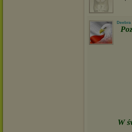
Deebra
Poz
W św