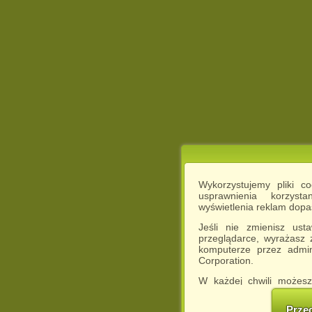
Wykorzystujemy pliki c
usprawnienia korzyst
wyświetlenia reklam dop
Jeśli nie zmienisz ust
przeglądarce, wyrażasz
komputerze przez admin
Corporation.
W każdej chwili możesz
cookies w swojej przeglą
w naszej Pol
Prze