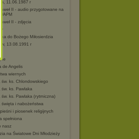
ia, 11.06.1987 r
Paweł II - audio przygotowane na
 WAPM
aweł II - zdjęcia
dy
nka do Bożego Miłosierdzia
ów, 13.08.1991 r
jne
a de Angelis
itwa wiernych
 św. ks. Chlondowskiego
 św. ks. Pawlaka
 św. ks. Pawlaka (rytmiczna)
 święta i nabożeństwa
pieśni i piosenek religijnych
a spełniona
e nasz
zia na Światowe Dni Młodzieży