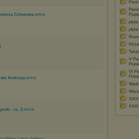
Pieśń
Pełną informację na ten temat znajdziesz pod adresem
Pieśń
http://chomikuj.pl/PolitykaPrywatnosci.aspx
.
.wma
Popi
wolenia Człowieka
płyta
płyta
Rozw
Róża
a
Teks
V Pi
Pols
VI Pi
Pols
.wma
rata Andrzeja
Wado
Wars
XXI
XXX
.wma
szki - cz. 2
j plików z tego folderu...