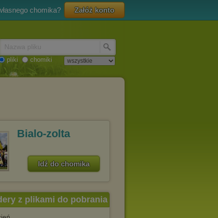
 własnego chomika?
Załóż konto
Nazwa pliku
pliki
chomiki
Bialo-zolta
Idź do chomika
dery z plikami do pobrania
zień