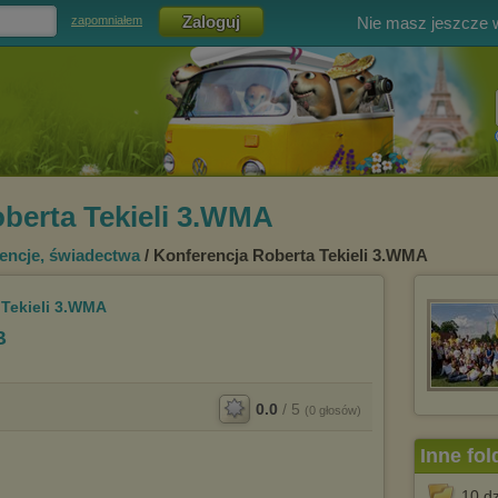
Nie masz jeszcze
zapomniałem
berta Tekieli 3.WMA
rencje, świadectwa
/ Konferencja Roberta Tekieli 3.WMA
 Tekieli 3.WMA
B
0.0
/
5
(
0
głosów)
Inne fol
10 d