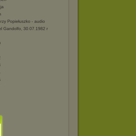
uja
n
erzy Popiełuszko - audio
l Gandolfo, 30.07.1982 r
0
1
2
3
4
5