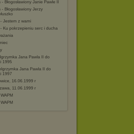
 - Błogosławiony Janie Pawle II
 - Błogosławiony Jerzy
ełuszko
 - Jestem z wami
 - Ku pokrzepieniu serc i ducha
ażania
niec
ty
elgrzymka Jana Pawla II do
ki 1995
elgrzymka Jana Pawla II do
ki 1997
wice, 16.06.1999 r
zawa, 11.06.1999 r
X WAPM
I WAPM