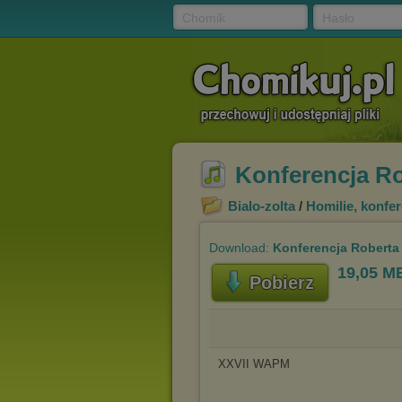
Chomik
Hasło
Konferencja Ro
Bialo-zolta
/
Homilie, konfe
Download:
Konferencja Roberta
19,05 M
Pobierz
XXVII WAPM