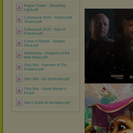
Rogue Trader - Shedding
Light.pdf
Cyberpunk 2020 - Podrecznik
Glowny.pdf
Cyberpunk 2020 - Solo of
Fortune.pdf
Curse of Strahd - Tarokka
Deck.pdf
Waterdeep - Dungeon of the
Mad Mage.pdf
Only War - Hammer of The
Emperor.pdf
Only War - No Surrender.pdf
Only War - Game Master's
Kit.pdf
Volo's Guide to Monsters.pdf