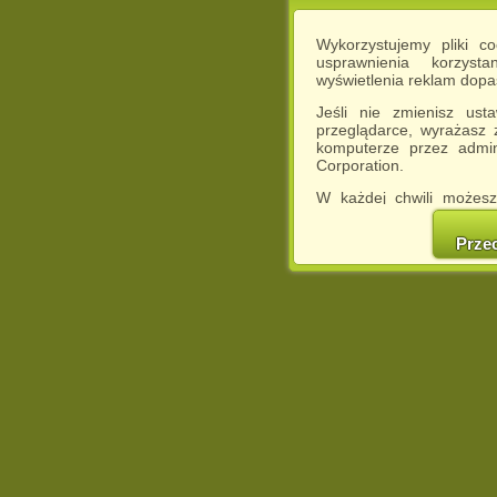
Wykorzystujemy pliki c
usprawnienia korzyst
wyświetlenia reklam dop
Jeśli nie zmienisz ust
przeglądarce, wyrażasz
komputerze przez admin
Corporation.
W każdej chwili możesz
cookies w swojej przeglą
w naszej Pol
Prze
http://chomikuj.pl/Polity
Jednocześnie informuje
może spowodować ogr
Chomikuj.pl.
W przypadku braku twojej
prosimy o opuszczenie se
Wykorzystanie plików c
(dostosowanie reklam do
działań marketingowych).
Wyrażenie sprzeciwu spo
będzie dopasowana do Tw