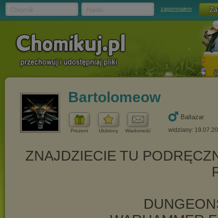
Chomik
Hasło
zapomniałem
Bartolomeow
Baltazar
widziany: 19.07.2
Prezent
Ulubiony
Wiadomość