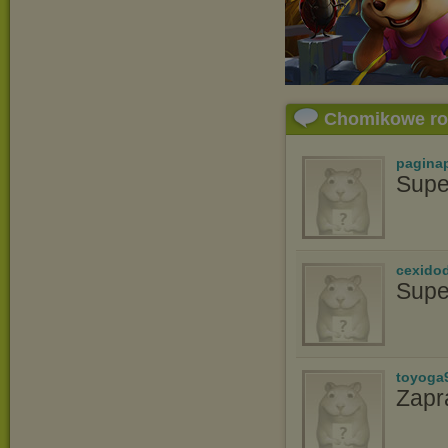
Chomikowe r
pagina
Supe
cexido
Supe
toyoga
Zapr