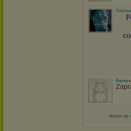
Tonowa
P
co
Najlep
Zapr
Musisz się