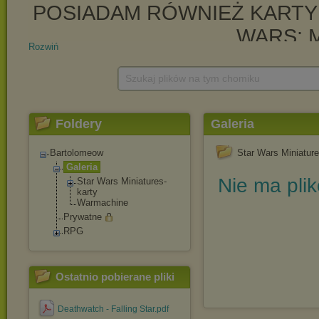
Rozwiń
Szukaj plików na tym chomiku
Foldery
Galeria
Bartolomeow
Star Wars Miniature
Galeria
Nie ma pli
Star Wars Miniatures-
karty
Warmachine
Prywatne
RPG
Ostatnio pobierane pliki
Deathwatch - Falling Star.pdf