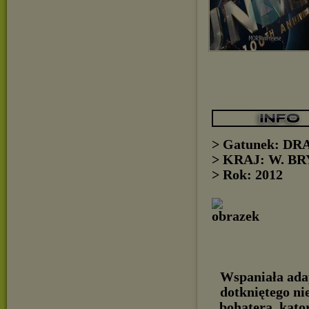
> Gatunek: D
> KRAJ: W. B
> Rok: 2012
Wspaniała adap
dotkniętego ni
bohatera, kato