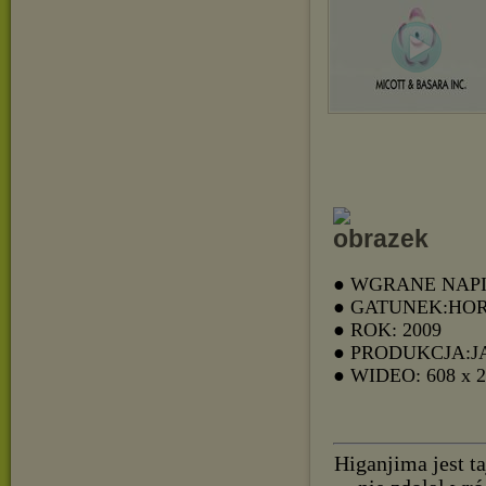
● WGRANE NAPI
● GATUNEK:HO
● ROK: 2009
● PRODUKCJA:J
● WIDEO: 608 x 
Higanjima jest t