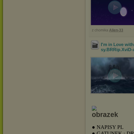
z chomika
Alien-33
I'm in Love with
sy.BRRip.XviD
● NAPISY PL
● GATUNEK : D