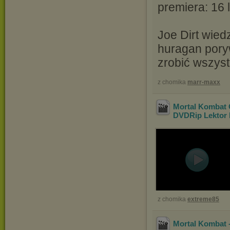
premiera: 16 
Joe Dirt wied
huragan pory
zrobić wszyst
z chomika
marr-maxx
Mortal Kombat 
DVDRip Lektor
z chomika
extreme85
Mortal Kombat 