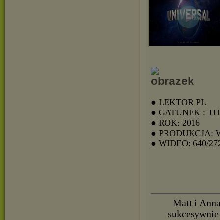
● LEKTOR PL
● GATUNEK : T
● ROK: 2016
● PRODUKCJA: 
● WIDEO: 640/27
Matt i Anna
sukcesywnie 