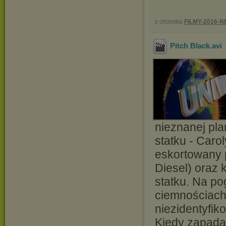
z chomika
FILMY-2016-
Pitch Black
.avi
nieznanej plan
statku - Carol
eskortowany p
Diesel) oraz 
statku. Na po
ciemnościach 
niezidentyfik
Kiedy zapada