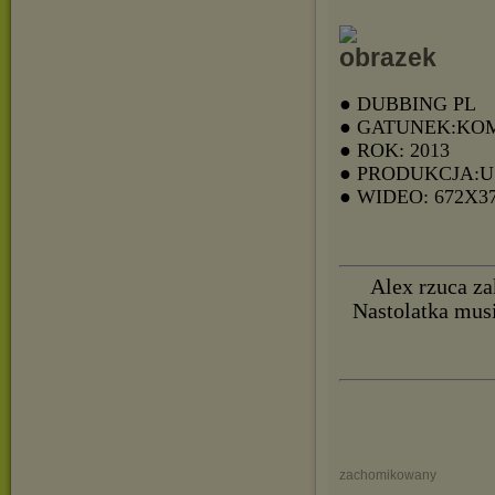
● DUBBING PL
● GATUNEK:KO
● ROK: 2013
● PRODUKCJA:
● WIDEO: 672X3
Alex rzuca za
Nastolatka mus
zachomikowany