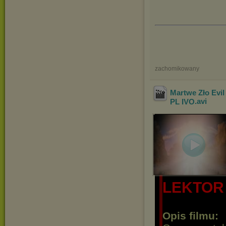
zachomikowany
Martwe Zło Evi
PL IVO
.avi
LEKTOR 
Opis filmu: