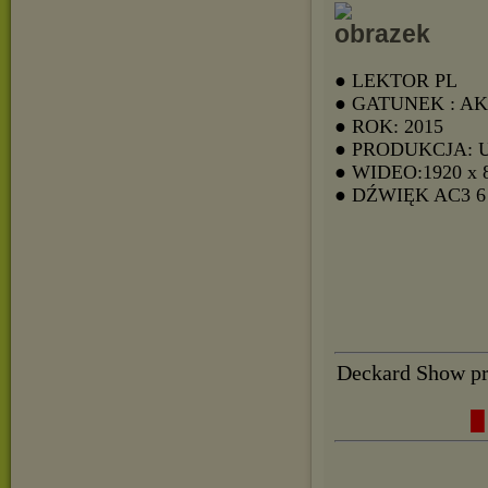
● LEKTOR PL
● GATUNEK : A
● ROK: 2015
● PRODUKCJA: 
● WIDEO:1920 x 
● DŹWIĘK AC3 
Deckard Show pr
█