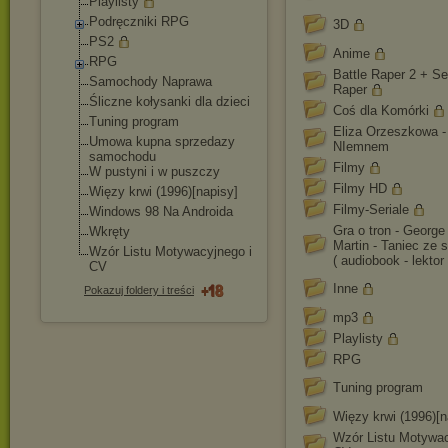
Playlisty
Podręczniki RPG
3D
PS2
Anime
RPG
Battle Raper 2 + S
Samochody Naprawa
Raper
Śliczne kołysanki dla dzieci
Coś dla Komórki
Tuning program
Eliza Orzeszkowa -
Umowa kupna sprzedazy
NIemnem
samochodu
Filmy
W pustyni i w puszczy
Filmy HD
Więzy krwi (1996)[napisy]
Filmy-Seriale
Windows 98 Na Androida
Gra o tron - George
Wkręty
Martin - Taniec ze
Wzór Listu Motywacyjnego i
( audiobook - lektor 
CV
Inne
Pokazuj foldery i treści
mp3
Playlisty
RPG
Tuning program
Więzy krwi (1996)[n
Wzór Listu Motywac