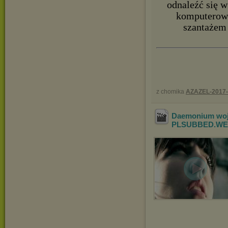
odnaleźć się w
komputerowe
szantażem
z chomika
AZAZEL-2017
Daemonium woj
PLSUBBED.WE