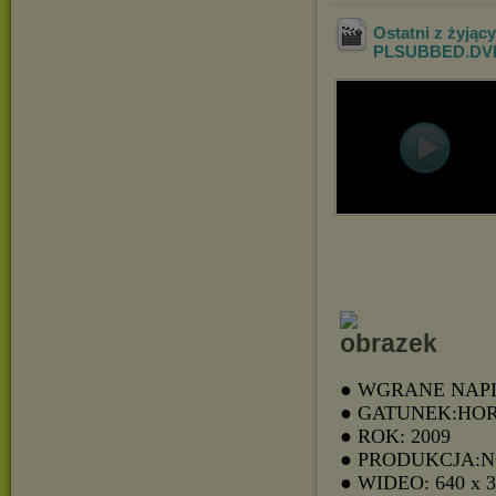
Ostatni z żyjąc
PLSUBBED.DVD
● WGRANE NAPI
● GATUNEK:HO
● ROK: 2009
● PRODUKCJA:
● WIDEO: 640 x 