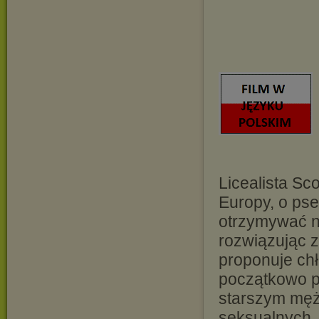
Licealista Sc
Europy, o ps
otrzymywać na
rozwiązując 
proponuje chł
początkowo pa
starszym męż
seksualnych. 