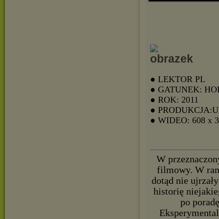
● LEKTOR PL
● GATUNEK: H
● ROK: 2011
● PRODUKCJA:
● WIDEO: 608 x 
W przeznaczony
filmowy. W ram
dotąd nie ujrzał
historię niejak
po porad
Eksperymentaln