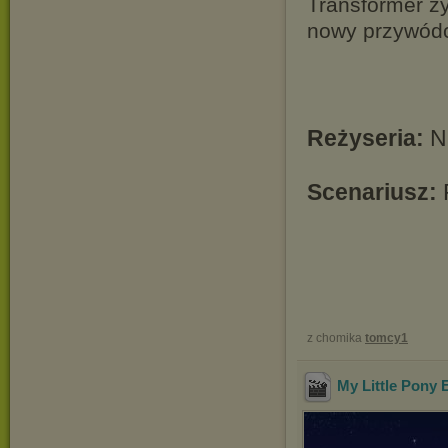
Transformer ż
nowy przywódc
Reżyseria:
Ne
Scenariusz:
z chomika
tomcy1
My Little Pony 