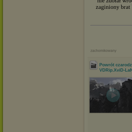
nie zdołał wró
zaginiony brat
zachomikowany
Powrót czarodzi
VDRip.XviD-La