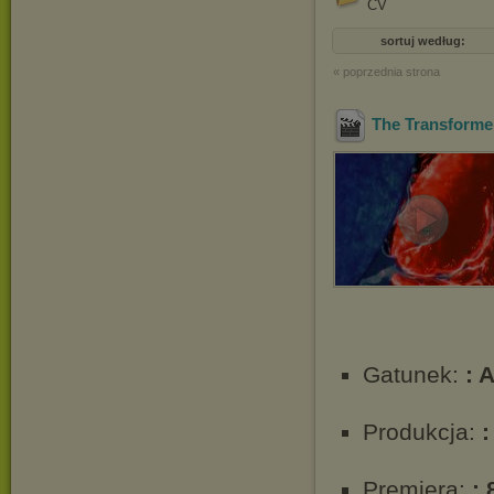
CV
sortuj według:
« poprzednia strona
The Transforme
Gatunek:
: 
Produkcja:
Premiera:
: 