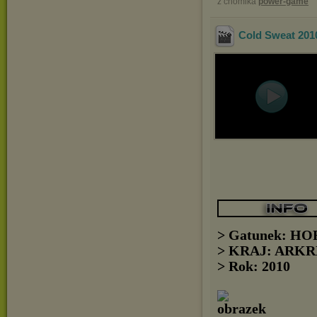
z chomika
power-game
Cold Sweat 20
> Gatunek: H
> KRAJ: ARK
> Rok: 2010