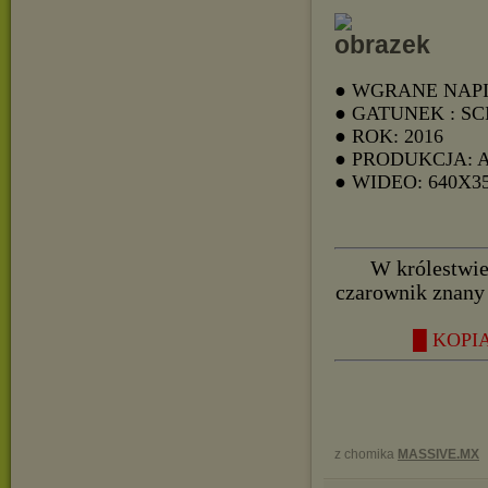
● WGRANE NAPI
● GATUNEK : SC
● ROK: 2016
● PRODUKCJA:
● WIDEO: 640X3
W królestwie
czarownik znany 
█ KOPIA
z chomika
MASSIVE.MX