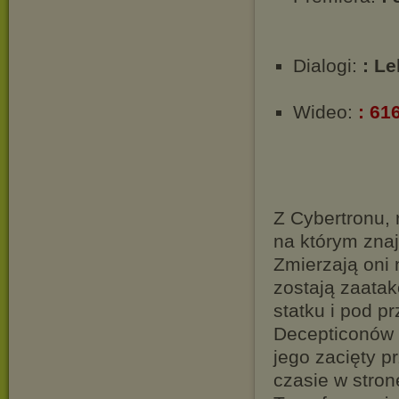
Dialogi:
: L
Wideo:
: 61
Z Cybertronu, 
na którym znaj
Zmierzają oni 
zostają zaatak
statku i pod p
Decepticonów z
jego zacięty 
czasie w stron