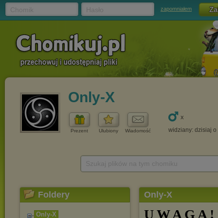
Chomik
Hasło
zapomniałem
Only-X
x
widziany: dzisiaj o
Prezent
Ulubiony
Wiadomość
Szukaj plików na tym chomiku
Foldery
Only-X
U W A G A ! 
Only-X