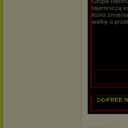
Grupa nastol
tajemniczą k
która zmieni
walkę o prze
|
|
▷▷FREE N