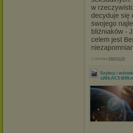
w rzeczywisto
decyduje się
swojego najl
bliźniaków - 
celem jest Be
niezapomnian
z chomika
EMAS129
Szybcy i wściek
x264,AC3-B89
.