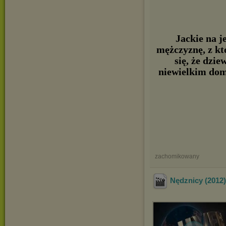
Jackie na j
mężczyznę, z kt
się, że dzi
niewielkim dom
zachomikowany
Nędznicy (201