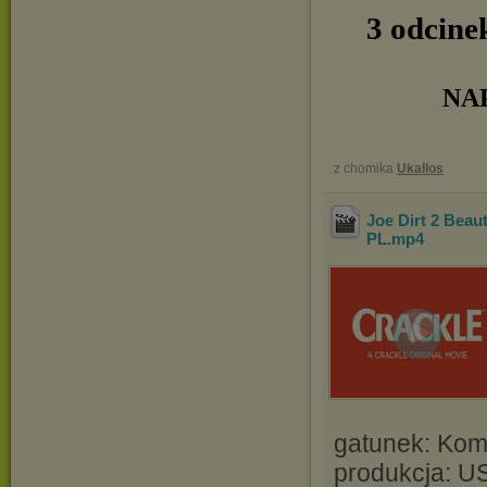
3 odcine
NAP
z chomika
Ukallos
Joe Dirt 2 Beau
PL
.mp4
gatunek: Kom
produkcja: U