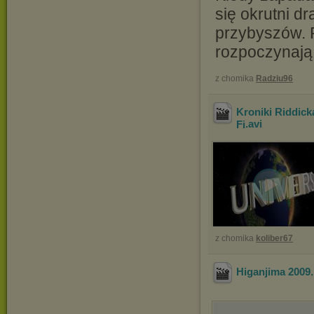
się okrutni d
przybyszów. P
rozpoczynają 
z chomika
Radziu96
Kroniki Riddick
Fi
.avi
z chomika
koliber67
Higanjima 200