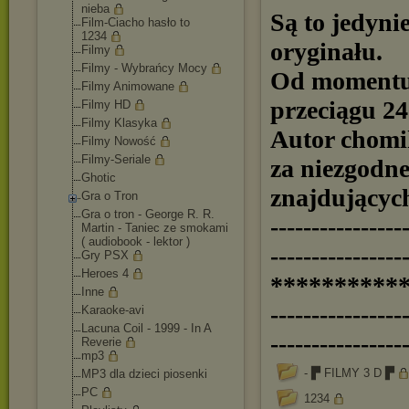
nieba
Są to jedyni
Film-Ciacho hasło to
1234
oryginału.
Filmy
Filmy - Wybrańcy Mocy
Od momentu 
Filmy Animowane
przeciągu 24
Filmy HD
Filmy Klasyka
Autor chomi
Filmy Nowość
Filmy-Seriale
za niezgodn
Ghotic
znajdujących
Gra o Tron
Gra o tron - George R. R.
----------------
Martin - Taniec ze smokami
( audiobook - lektor )
----------------
Gry PSX
Heroes 4
**********
Inne
----------------
Karaoke-avi
Lacuna Coil - 1999 - In A
----------------
Reverie
mp3
- ▛ FILMY 3 D ▛
MP3 dla dzieci piosenki
PC
1234