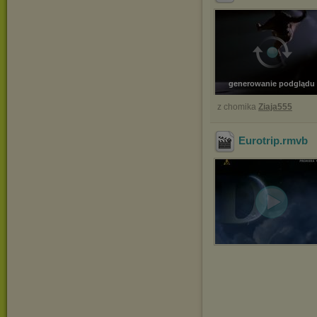
generowanie podglądu
z chomika
Ziaja555
Eurotrip
.rmvb