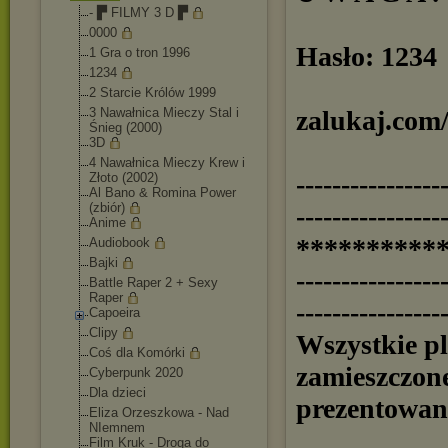
- ▛ FILMY 3 D ▛
0000
Hasło: 1234
1 Gra o tron 1996
1234
2 Starcie Królów 1999
3 Nawałnica Mieczy Stal i
zalukaj.com
Śnieg (2000)
3D
4 Nawałnica Mieczy Krew i
----------------
Złoto (2002)
Al Bano & Romina Power
(zbiór)
----------------
Anime
**********
Audiobook
Bajki
----------------
Battle Raper 2 + Sexy
Raper
----------------
Capoeira
Clipy
Wszystkie p
Coś dla Komórki
zamieszczon
Cyberpunk 2020
Dla dzieci
prezentowan
Eliza Orzeszkowa - Nad
NIemnem
Film Kruk - Droga do