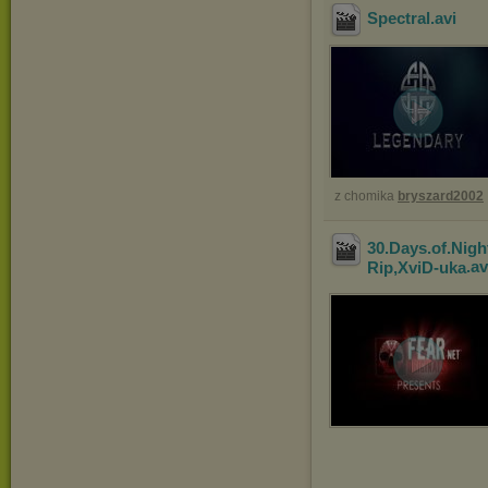
Spectral
.avi
z chomika
bryszard2002
30.Days.of.Nig
Rip,XviD-uka
.a