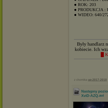
● ROK: 203
● PRODUKCJA :
● WIDEO: 640/27
Były handlarz n
kobiecie. Ich w
█ K
z chomika
up-2017-2018
Następny poziom
XviD-AZQ
.avi