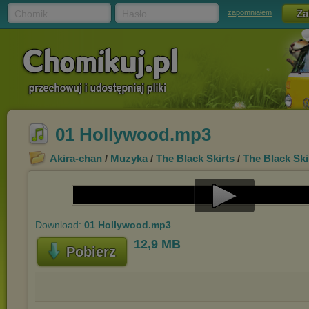
Chomik
Hasło
zapomniałem
01 Hollywood.mp3
Akira-chan
/
Muzyka
/
The Black Skirts
/
The Black Ski
Play
Download:
01 Hollywood.mp3
Video
12,9 MB
Pobierz