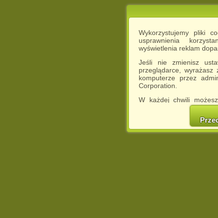
Wykorzystujemy pliki c
usprawnienia korzyst
wyświetlenia reklam dop
Jeśli nie zmienisz ust
przeglądarce, wyrażasz
komputerze przez admin
Corporation.
W każdej chwili możesz
cookies w swojej przeglą
w naszej Pol
Prze
http://chomikuj.pl/Polity
Jednocześnie informuje
może spowodować ogr
Chomikuj.pl.
W przypadku braku twojej
prosimy o opuszczenie se
Wykorzystanie plików c
(dostosowanie reklam do
działań marketingowych).