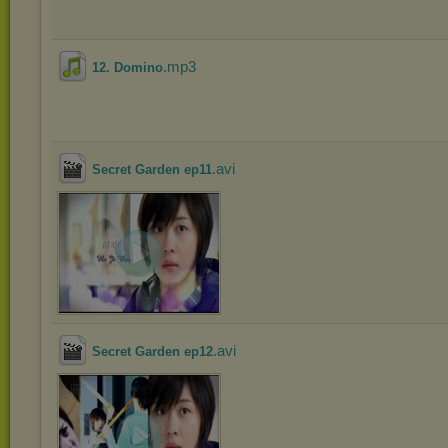
.mp3
12. Domino
.avi
Secret Garden ep11
.avi
Secret Garden ep12