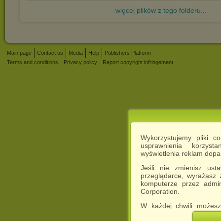
więcej plików z tego folderu...
Main page
Contact us
Media
Help
Publishers Platform
Terms and conditions
Privacy policy
Report copyright infringement
Wykorzystujemy pliki c
usprawnienia korzyst
wyświetlenia reklam dop
Jeśli nie zmienisz ust
przeglądarce, wyrażasz
komputerze przez admin
Corporation.
W każdej chwili możesz
cookies w swojej przeglą