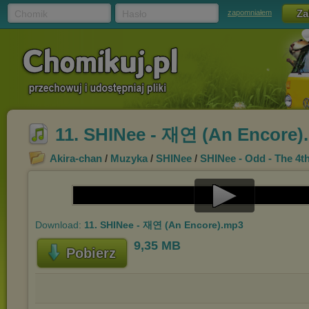
Chomik
Hasło
zapomniałem
11. SHINee - 재연 (An Encore)
Akira-chan
/
Muzyka
/
SHINee
/
SHINee - Odd - The 4t
Play
Download:
11. SHINee - 재연 (An Encore).mp3
Video
9,35 MB
Pobierz